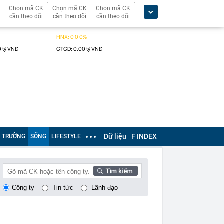
Chọn mã CK
Chọn mã CK
Chọn mã CK
cần theo dõi
cần theo dõi
cần theo dõi
Dữ liệu
F INDEX
Ị TRƯỜNG
SỐNG
LIFESTYLE
Công ty
Tin tức
Lãnh đạo