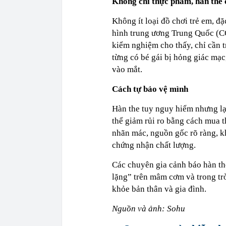
Không chỉ thực phẩm, hàn the 
Không ít loại đồ chơi trẻ em, đ
hình trung ương Trung Quốc (C
kiểm nghiệm cho thấy, chỉ cần t
từng có bé gái bị hỏng giác mạc,
vào mắt.
Cách tự bảo vệ mình
Hàn the tuy nguy hiểm nhưng lạ
thể giảm rủi ro bằng cách mua t
nhãn mác, nguồn gốc rõ ràng, k
chứng nhận chất lượng.
Các chuyên gia cảnh báo hàn the
lặng” trên mâm cơm và trong trò
khỏe bản thân và gia đình.
Nguồn và ảnh: Sohu