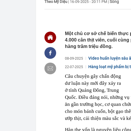
Sống
Theo Mỹ Diệu
|
16-09-2025 - 20:11 PM
|
14:42
Thu giữ 'kho b
đào trúng khi
14:41
Khoan thăm dò
hơn 900 kg và
14:40
Người phụ nữ 
Một chủ cơ sở chế biến thực p
MXH, nhân viê
4.000 cân thịt viên, cuối cùn
14:38
Hơn 2.000 du 
hàng trăm triệu đồng.
lịch nhóm: "Bỏ
làm"
Video huấn luyện sâu ă
08-09-2025
14:35
Nền kinh tế l
Hàng loạt mỹ phẩm bị t
22-07-2025
14:35
AI đang biến 
đắt giá: Não b
Câu chuyện gây chấn động
14:34
Kiến nghị xe
dư luận này mới đây xảy ra
14:33
Bộ 'thúc' địa
ở tỉnh Quảng Đông, Trung
trước 8/8
Quốc. Điều đáng nói, những vụ 
14:33
Lưu ý quan tr
ăn gần trường học, cơ quan chứ
14:31
Chủ tịch Hiệp
cho món bánh cuốn, bột gạo thê
đẩy lên cao..
ướp thịt, cải thiện màu sắc và k
động lớn nhất
Hàn the vốn là nguyên liệu công