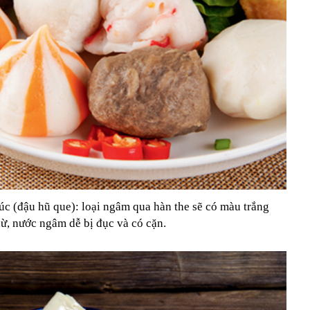
rúc (đậu hũ que): loại ngâm qua hàn the sẽ có màu trắng
ừ, nước ngâm dễ bị đục và có cặn.