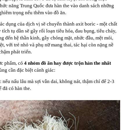
hức năng Trung Quốc đưa hàn the vào danh sách những
ghiêm trọng nếu thêm vào đồ ăn.
tác dụng của dịch vị sẽ chuyển thành axit boric - một chất
 tích tụ dần sẽ gây rối loạn tiêu hóa, đau bụng, tiêu chảy,
ng đến hệ thần kinh, gây chóng mặt, nhức đầu, mệt mỏi,
ệt, với trẻ nhỏ và phụ nữ mang thai, tác hại còn nặng nề
 chậm phát triển.
hực phẩm, có
4 nhóm đồ ăn hay được trộn hàn the nhất
ùng cần đặc biệt cảnh giác:
: nếu nấu lâu mà sợi vẫn dai, không nát, thậm chí để 2-3
ể đã có hàn the.