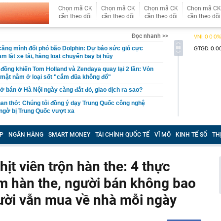
Chọn mã CK
Chọn mã CK
Chọn mã CK
Chọn mã CK
cần theo dõi
cần theo dõi
cần theo dõi
cần theo dõi
Đọc nhanh >>
ăng mình đối phó bão Dolphin: Dự báo sức gió cực
m lật xe tải, hàng loạt chuyến bay bị hủy
 đồng khiến Tom Holland và Zendaya quay lại 2 lần: Vỏn
í mật nằm ở loại sốt "cắm đũa không đổ"
 bán ở Hà Nội ngày càng đắt đỏ, giao dịch ra sao?
an thở: Chúng tôi đồng ý dạy Trung Quốc công nghệ
ngờ bị Trung Quốc vượt xa
àng nhiều người thích đặt 1 quả chanh ở đầu giường khi
P
NGÂN HÀNG
SMART MONEY
TÀI CHÍNH QUỐC TẾ
VĨ MÔ
KINH TẾ SỐ
TH
ột để trục lợi 4,1 tỷ đồng tiền bảo hiểm
tịch HĐQT, Giám đốc Công ty cổ phần Mekolor Võ Xuân
thịt viên trộn hàn the: 4 thực
 hàn the, người bán không bao
p 88 tầng Khu đô thị Thủ Thiêm sắp đổi chủ
 đặc biệt sắp được Bộ Tài chính trình Chính phủ: Có thể
ười vẫn mua về nhà mỗi ngày
 khối doanh nghiệp nhà nước
có tên trong danh sách sau nằm trong diện tạm hoãn
a Cơ quan Thuế