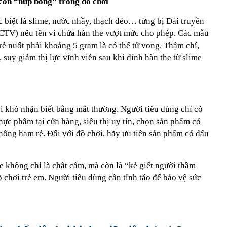
còn “núp bóng” trong đồ chơi
ặc biệt là slime, nước nhầy, thạch dẻo… từng bị Đài truyền
CTV) nêu tên vì chứa hàn the vượt mức cho phép. Các mẫu
rẻ nuốt phải khoảng 5 gram là có thể tử vong. Thậm chí,
 suy giảm thị lực vĩnh viễn sau khi dính hàn the từ slime
i khó nhận biết bằng mắt thường. Người tiêu dùng chỉ có
hực phẩm tại cửa hàng, siêu thị uy tín, chọn sản phẩm có
hông ham rẻ. Đối với đồ chơi, hãy ưu tiên sản phẩm có dấu
 không chỉ là chất cấm, mà còn là “kẻ giết người thầm
 chơi trẻ em. Người tiêu dùng cần tỉnh táo để bảo vệ sức