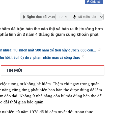
Chia sẻ
áu' 10 thỏi vàng trị giá 1,2 tỷ đồng do người làm vườn
 đang cắt cỏ
2:38
Nghe đọc bài
 xuống lòng đất, phát hiện mỏ chứa 13 triệu tấn đồng,
ng cùng hàng chục triệu kg bạc
đến ngân hàng rút 350 triệu sau khi gặp lại bạn cũ trên
hẩm đã trộn hàn the vào thịt và bán ra thị trường hơn
n lập tức báo công an
g phải lĩnh án 3 năm 4 tháng tù giam cùng khoản phạt
khách bóc trần công việc ít được cảm ơn nhất khi đi du
 40 tiếng lên lịch trình cho cả hội, bằng trọn một tuần đi
n nhựa: Túi nilon mất 500 năm để tiêu hủy được 2.000 con...
ớn nhất châu Âu đón tin buồn
hu hồi, tiêu hủy do vi phạm nhãn mác và công thức
mọi thứ thành hàng hóa, chỉ còn một tài sản ngày càng
ộ biết tập trung
TIN MỚI
m xét mức lương công chức xã
 phương báo cáo tiến độ xây dựng cơ sở dữ liệu đất đai
việc tương tự không hề hiếm. Thậm chí ngay trong quán
ọng khi đăng nhập VneID
c năng cũng từng phát hiện bao hàn the được dùng để làm
 hội BĐS Việt Nam: Khi nguồn cung suy giảm, giá BĐS bị
m dẻo dai. Không ít nhà hàng còn bí mật dùng hàn the để
. người dân, doanh nghiệp là những đối tượng chịu tác
éo dài thời gian bảo quản.
 nghiệp, từ năm 1978 đã bị cấm tuyệt đối trong thực