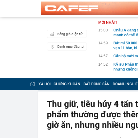
MỚI NHẤT!
15:00
Châu Á đang c
Bảng giá điện tử
mạnh có thể là
14:59
Bát mì 50.000
Danh mục đầu tư
vẹn 11 bàn, b
14:57
Căn hộ mới mở
14:52
Kỹ sư Pháp th
nhưng không 
14:50
Vì sao ngày c
ngủ?
XÃ HỘI
CHỨNG KHOÁN
BẤT ĐỘNG SẢN
DOANH NGHIỆ
14:50
Sát hại con ru
14:49
Bắt giam Chủ 
Thu giữ, tiêu hủy 4 tấn 
Trường
phẩm thường được thêm
14:49
Dự án tòa thá
14:46
Một danh sách
giờ ăn, nhưng nhiều ng
định hình lại
14:43
Tất cả người 
xuất cảnh củ