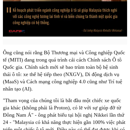
Ông cũng nói rằng Bộ Thương mại và Công nghiệp Quốc
tế (MITI) đang trong quá trình cải cách Chính sách Ô tô
Quốc gia. Chính sách mới sẽ bao trùm toàn bộ hệ sinh
thái ô tô: xe thế hệ tiếp theo (NXGV), Di động dịch vụ
(MaaS) và Cách mạng công nghiệp 4.0 cũng như Trí tuệ
nhân tạo (AI).
"Tham vọng của chúng tôi là bắt đầu một chiếc xe quốc
gia khác (không phải là Proton), có lẽ với sự giúp đỡ từ
Đông Nam Á" - ông phát biểu tại hội nghị Nikkei lần thứ
24 - "Malaysia có khả năng thực hiện gần 100% việc phát
triển một chiếc ô tô mới. Điều này có thể đạt được khi có