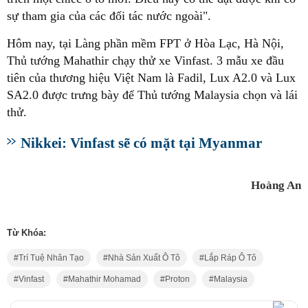
sự tham gia của các đối tác nước ngoài".
Hôm nay, tại Làng phần mềm FPT ở Hòa Lạc, Hà Nội,
Thủ tướng Mahathir chạy thử xe Vinfast. 3 mẫu xe đầu
tiên của thương hiệu Việt Nam là Fadil, Lux A2.0 và Lux
SA2.0 được trưng bày để Thủ tướng Malaysia chọn và lái
thử.
Nikkei: Vinfast sẽ có mặt tại Myanmar
Hoàng An
Từ Khóa:
Trí Tuệ Nhân Tạo
Nhà Sản Xuất Ô Tô
Lắp Ráp Ô Tô
Vinfast
Mahathir Mohamad
Proton
Malaysia