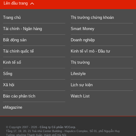
Lên đầu trang
Trang chủ
Thị trường chứng khoán
Tài chính - Ngân hàng
Smart Money
Bất động sản
Doanh nghiệp
Tài chính quốc tế
Kinh tế vĩ mô - Đầu tư
Kinh tế số
Thị trường
Sống
Lifestyle
Xã hội
Lịch sự kiện
Báo cáo phân tích
Watch List
eMagazine
© Copyright 2007 - 2026 -
Công ty Cổ phần VCCorp.
Tầng 17, 19, 20, 21 Toà nhà Center Building - Hapulico Complex, Số 01, phố Nguyễn Huy
Tưởng, phường Thanh Xuân, thành phố Hà Nội