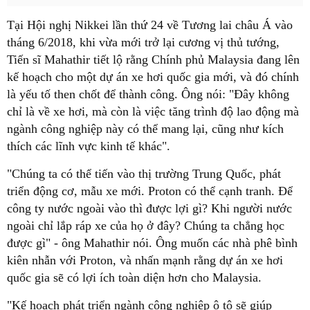
Tại Hội nghị Nikkei lần thứ 24 về Tương lai châu Á vào
tháng 6/2018, khi vừa mới trở lại cương vị thủ tướng,
Tiến sĩ Mahathir tiết lộ rằng Chính phủ Malaysia đang lên
kế hoạch cho một dự án xe hơi quốc gia mới, và đó chính
là yếu tố then chốt để thành công. Ông nói: "Đây không
chỉ là về xe hơi, mà còn là việc tăng trình độ lao động mà
ngành công nghiệp này có thể mang lại, cũng như kích
thích các lĩnh vực kinh tế khác".
"Chúng ta có thể tiến vào thị trường Trung Quốc, phát
triển động cơ, mẫu xe mới. Proton có thể cạnh tranh. Để
công ty nước ngoài vào thì được lợi gì? Khi người nước
ngoài chỉ lắp ráp xe của họ ở đây? Chúng ta chẳng học
được gì" - ông Mahathir nói. Ông muốn các nhà phê bình
kiên nhẫn với Proton, và nhấn mạnh rằng dự án xe hơi
quốc gia sẽ có lợi ích toàn diện hơn cho Malaysia.
"Kế hoạch phát triển ngành công nghiệp ô tô sẽ giúp