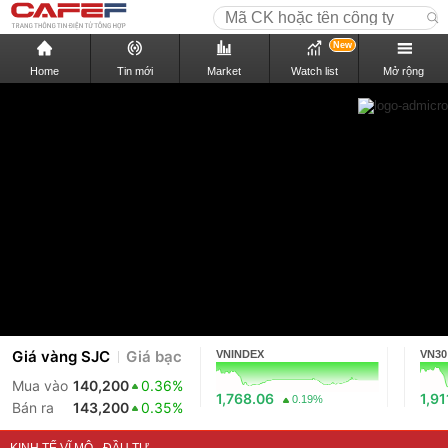
New
Home
Tin mới
Market
Watch list
Mở rộng
Giá vàng SJC
Giá bạc
VNINDEX
VN30
Mua vào
140,200
0.36%
1,768.06
1,91
0.19%
Bán ra
143,200
0.35%