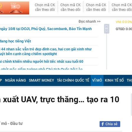
Chọn mã CK
Chọn mã CK
Chọn mã CK
Chọn mã CK
cần theo dõi
cần theo dõi
cần theo dõi
cần theo dõi
Đọc nhanh >>
ngày 10/8 tại DOJI, Phú Quý, Sacombank, Bảo Tín Mạnh
ang học tiếng Việt
 44 nhan sắc vẫn trẻ đẹp đỉnh cao, hai con gái xinh như
uýt bên cạnh càng chiếm spotlight
ài chính khiến nhiều người hối tiếc nhất sau tuổi 60
 phút mặc niệm tưởng nhớ Chủ tịch Quốc hội Lào
 Phomvihane
P
NGÂN HÀNG
SMART MONEY
TÀI CHÍNH QUỐC TẾ
VĨ MÔ
KINH TẾ SỐ
TH
m ngôi số 2 ASEAN ở thị trường này: Vietnam Airlines
 1 tiêu chí
đoàn Mỹ Hạnh "vẽ" dự án trồng sâm Ngọc Linh, lừa nhà
 xuất UAV, trực thăng… tạo ra 10
n gần 1.300 tỷ đồng
g viral thực chất chỉ có một người ngồi trả lời hàng
 cảm” hơn với các dữ liệu lạm phát, lãi suất
ĩ mô - Đầu tư
Chia sẻ
g trước sự thay đổi của TP.HCM