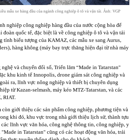
hiều mẫu xe hàng đầu của ngành công nghiệp ô tô và vận tải. Ảnh: VGP
anh nghiệp công nghiệp hàng đầu của nước cộng hòa để
i đoàn quốc tế, đặc biệt là về công nghiệp ô tô và vận tải
ng tính biểu tượng của KAMAZ, các mẫu xe sang Aurus,
lers), hàng không (máy bay trực thăng hiện đại từ nhà máy
 nghệ và chuyển đổi số, Triển lãm “Made in Tatarstan"
 đặc khu kinh tế Innopolis, drone giám sát công nghiệp và
Ngoài ra, lĩnh vực nông nghiệp và thiết bị chuyên dụng
hiệp từ Kazan-selmash, máy kéo MTZ-Tatarstan, và các
, RIAT.
m còn giới thiệu các sản phẩm công nghiệp, phương tiện và
Trong khi đó, khu vực trong nhà giới thiệu lịch sử, thành tựu
 các lĩnh vực văn hóa, công nghệ thông tin, công nghiệp, y
ãm "Made in Tatarstan" cũng có các hoạt động văn hóa, trải
ẩm thực truyền thống dành cho du khách.