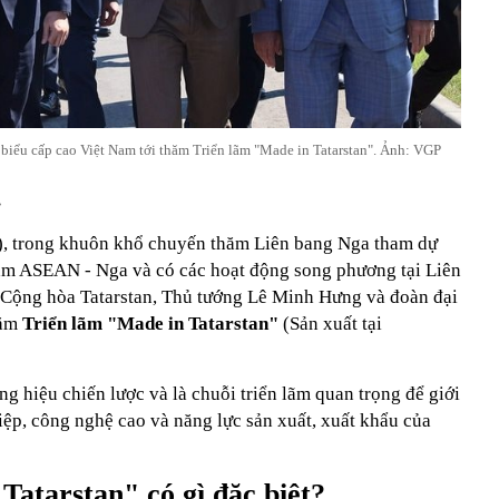
iểu cấp cao Việt Nam tới thăm Triển lãm "Made in Tatarstan". Ảnh: VGP
.
g), trong khuôn khổ chuyến thăm Liên bang Nga tham dự
ăm ASEAN - Nga và có các hoạt động song phương tại Liên
 Cộng hòa Tatarstan, Thủ tướng Lê Minh Hưng và đoàn đại
hăm
Triển lãm "Made in Tatarstan"
(Sản xuất tại
ng hiệu chiến lược và là chuỗi triển lãm quan trọng để giới
iệp, công nghệ cao và năng lực sản xuất, xuất khẩu của
Tatarstan" có gì đặc biệt?