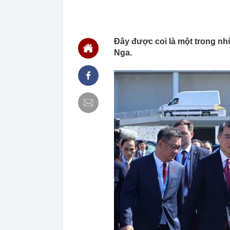
09:38
Tốt nghiệp ngà
đồng/ tháng đ
09:32
Vừa rộ tin Trấ
Ngọc Vàng đó
Đây được coi là một trong nh
09:32
Cú liều của ra
Nga.
09:29
Bãi biển dài 
09:28
Yếu tố mùa vụ
cổ phiếu có th
09:27
Ngành đường s
Trung Quốc
09:25
Từ nay, một n
tiền thuê nhà:
09:18
Nam nghệ sĩ Vi
ngây giữa Sài
09:12
Máy bay điện 
09:10
Trung Quốc bá