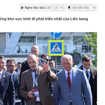
nh thiết kế, thanh niên Hà Nội được mẹ trả 30 triệu
ể bỏ việc về bán phở
3:47
Nghe đọc bài
n Thành làm phim về Tóc Tiên, netizen liền soi hint Trần
ng chính
ững khu vực kinh tế phát triển nhất của Liên bang
pper Việt huyền thoại
7km ở miền Trung được truyền thông Mỹ vinh danh
 ủng hộ nhịp hồi phục trong tháng 8, CTCK chỉ tên nhóm
ể dẫn dắt dòng tiền
ắt hướng tới mục tiêu 1.500 container vận tải liên vận
hóm người lao động được hỗ trợ tới 4,5 triệu đồng/tháng
 Điều kiện là gì?
ệt cưới vợ kém 37 tuổi, tậu biệt thự 4 tầng đẹp ngất
 thành
có thể cất cánh tại châu Âu từ năm 2030
o tin vui đến Việt Nam