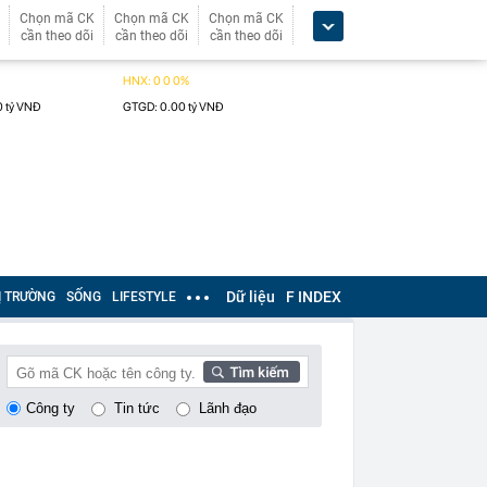
Chọn mã CK
Chọn mã CK
Chọn mã CK
cần theo dõi
cần theo dõi
cần theo dõi
Dữ liệu
F INDEX
Ị TRƯỜNG
SỐNG
LIFESTYLE
Công ty
Tin tức
Lãnh đạo