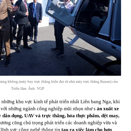
hàng không (máy bay trực thăng hiện đại từ nhà máy trực thăng Kazan) của
Triển lãm. Ảnh: VGP
 những khu vực kinh tế phát triển nhất Liên bang Nga, khi
 với những ngành công nghiệp mũi nhọn như s
ản xuất xe
 dân dụng, UAV và trực thăng, hóa thực phẩm, dệt may,
hương cũng chú trọng phát triển các doanh nghiệp vừa và
 lĩnh vực công nghệ thông tin
tạo ra việc làm cho hơn