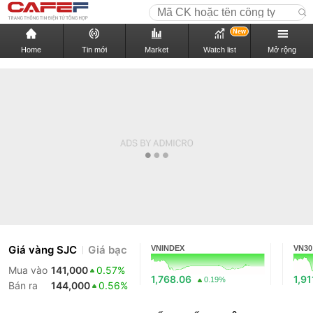
New
Home
Tin mới
Market
Watch list
Mở rộng
Giá vàng SJC
Giá bạc
VNINDEX
VN30
Mua vào
141,000
0.57%
1,768.06
1,91
0.19%
Bán ra
144,000
0.56%