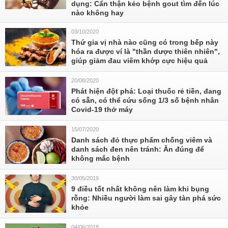
dụng: Cẩn thận kẻo bệnh gout tìm đến lúc
nào không hay
03/10/2020
Thứ gia vị nhà nào cũng có trong bếp này
hóa ra được ví là "thần dược thiên nhiên",
giúp giảm đau viêm khớp cực hiệu quả
20/08/2020
Phát hiện đột phá: Loại thuốc rẻ tiền, đang
có sẵn, có thể cứu sống 1/3 số bệnh nhân
Covid-19 thở máy
15/07/2020
Danh sách đỏ thực phẩm chống viêm và
danh sách đen nên tránh: Ăn đúng để
không mắc bệnh
30/05/2019
9 điều tốt nhất không nên làm khi bụng
rỗng: Nhiều người làm sai gây tàn phá sức
khỏe
04/06/2018