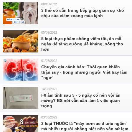
08/11/2022
3 thứ có sẵn trong bếp giúp giảm sự khó
chịu của viêm xoang mùa lạnh
05/09/2022
5 loại thực phẩm chống viêm tốt, ăn mỗi
ngày để tăng cường đề kháng, sống thọ
hơn
01/07/2022
Chuyên gia cảnh báo: Thói quen khiến
thận suy - hỏng nhưng người Việt hay làm
"ngơ"
14/03/2022
F0 âm tính sau 3 - 5 ngày có nên vội ăn
mừng? BS nói vẫn cần làm 1 việc quan
trọng
03/03/2022
3 loại THUỐC là "máy bơm acid uric ngầm"
mà nhiều người chẳng biết nên vẫn cứ lạm