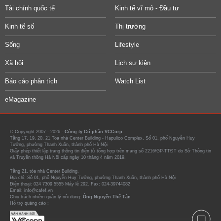
Tài chính quốc tế
Kinh tế vĩ mô - Đầu tư
Kinh tế số
Thị trường
Sống
Lifestyle
Xã hội
Lịch sự kiện
Báo cáo phân tích
Watch List
eMagazine
© Copyright 2007 - 2026 -
Công ty Cổ phần VCCorp.
Tầng 17, 19, 20, 21 Toà nhà Center Building - Hapulico Complex, Số 01, phố Nguyễn Huy
Tưởng, phường Thanh Xuân, thành phố Hà Nội
Giấy phép thiết lập trang thông tin điện tử tổng hợp trên mạng số 2216/GP-TTĐT do Sở Thông tin
và Truyền thông Hà Nội cấp ngày 10 tháng 4 năm 2019.
Tầng 21, tòa nhà Center Building.
Địa chỉ: Số 01, phố Nguyễn Huy Tưởng, phường Thanh Xuân, thành phố Hà Nội
Điện thoại: 024 7309 5555 Máy lẻ 292. Fax: 024-39744082
Email: info@cafef.vn
Chịu trách nhiệm quản lý nội dung:
Ông Nguyễn Thế Tân
Hỗ trợ quảng cáo :