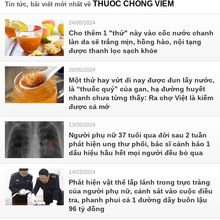
THUỐC CHỐNG VIÊM
Tin tức, bài viết mới nhất về
24/05/2024
Cho thêm 1 "thứ" này vào cốc nước chanh
làn da sẽ trắng mịn, hồng hào, nội tạng
được thanh lọc sạch khỏe
20/05/2024
Một thứ hay vứt đi nay được đun lấy nước,
là “thuốc quý” của gan, hạ đường huyết
nhanh chưa từng thấy: Ra chợ Việt là kiếm
được cả mớ
13/05/2024
Người phụ nữ 37 tuổi qua đời sau 2 tuần
phát hiện ung thư phổi, bác sĩ cảnh báo 1
dấu hiệu hầu hết mọi người đều bỏ qua
14/03/2024
Phát hiện vật thể lấp lánh trong trực tràng
của người phụ nữ, cảnh sát vào cuộc điều
tra, phanh phui cả 1 đường dây buôn lậu
96 tỷ đồng