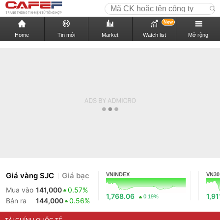
New
Home
Tin mới
Market
Watch list
Mở rộng
Giá vàng SJC
Giá bạc
VNINDEX
VN30
Mua vào
141,000
0.57%
1,768.06
1,91
0.19%
Bán ra
144,000
0.56%