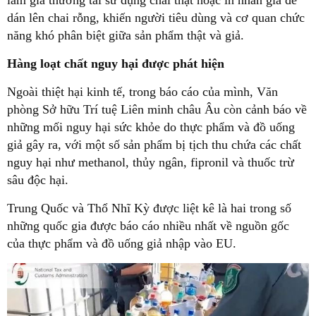
làm giả thường tái sử dụng chai thật hoặc in nhãn giả để
dán lên chai rỗng, khiến người tiêu dùng và cơ quan chức
năng khó phân biệt giữa sản phẩm thật và giả.
Hàng loạt chất nguy hại được phát hiện
Ngoài thiệt hại kinh tế, trong báo cáo của mình, Văn
phòng Sở hữu Trí tuệ Liên minh châu Âu còn cảnh báo về
những mối nguy hại sức khỏe do thực phẩm và đồ uống
giả gây ra, với một số sản phẩm bị tịch thu chứa các chất
nguy hại như methanol, thủy ngân, fipronil và thuốc trừ
sâu độc hại.
Trung Quốc và Thổ Nhĩ Kỳ được liệt kê là hai trong số
những quốc gia được báo cáo nhiều nhất về nguồn gốc
của thực phẩm và đồ uống giả nhập vào EU.