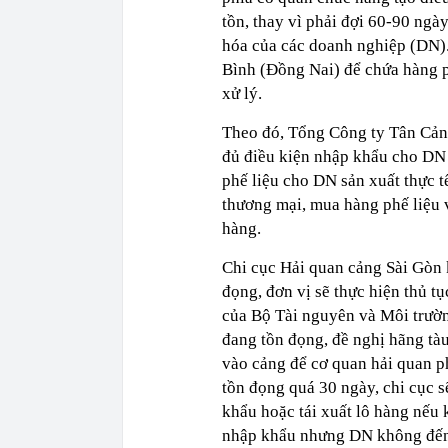
tồn, thay vì phải đợi 60-90 ng
hóa của các doanh nghiệp (DN).
Bình (Đồng Nai) để chứa hàng ph
xử lý.
Theo đó, Tổng Công ty Tân Cảng
đủ điều kiện nhập khẩu cho DN 
phế liệu cho DN sản xuất thực tế
thương mại, mua hàng phế liệu 
hàng.
Chi cục Hải quan cảng Sài Gòn 
đọng, đơn vị sẽ thực hiện thủ t
của Bộ Tài nguyên và Môi trường
đang tồn đọng, đề nghị hãng tà
vào cảng để cơ quan hải quan ph
tồn đọng quá 30 ngày, chi cục 
khẩu hoặc tái xuất lô hàng nếu 
nhập khẩu nhưng DN không đến l