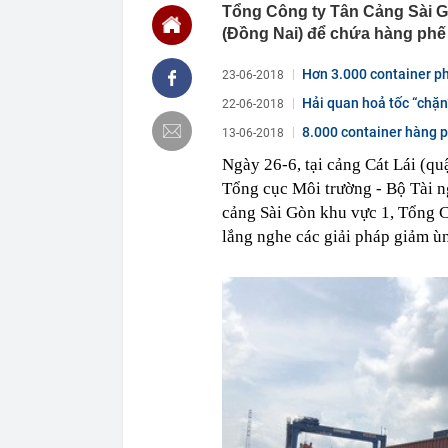
Tổng Công ty Tân Cảng Sài G
21:15
Nhật Bản lần 
(Đồng Nai) để chứa hàng phế 
21:09
Vết nứt trên 
năm tiết lộ đi
Hơn 3.000 container ph
23-06-2018
21:08
Một doanh ngh
Hải quan hoả tốc “chặn
22-06-2018
suốt 15 năm 
8.000 container hàng p
13-06-2018
21:04
Vì sao nhiều 
đây mới là x
Ngày 26-6, tại cảng Cát Lái (q
20:54
Nhiều ngày trư
Tổng cục Môi trường - Bộ Tài n
15,5 triệu đồn
cảng Sài Gòn khu vực 1, Tổng C
20:52
Nơi “đại kỵ” k
lắng nghe các giải pháp giảm ùn
20:50
Vì sao chủ tịc
bị bắt?
20:41
Top xe sedan 
20:40
Ukraine hé lộ