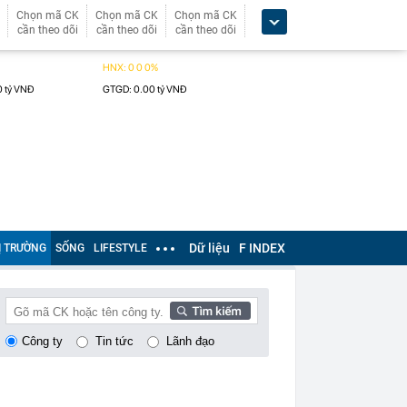
Chọn mã CK
Chọn mã CK
Chọn mã CK
cần theo dõi
cần theo dõi
cần theo dõi
Dữ liệu
F INDEX
Ị TRƯỜNG
SỐNG
LIFESTYLE
Công ty
Tin tức
Lãnh đạo