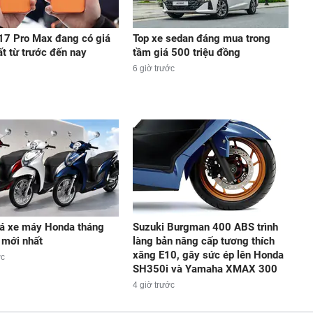
17 Pro Max đang có giá
Top xe sedan đáng mua trong
ất từ trước đến nay
tầm giá 500 triệu đồng
6 giờ trước
á xe máy Honda tháng
Suzuki Burgman 400 ABS trình
 mới nhất
làng bản nâng cấp tương thích
xăng E10, gây sức ép lên Honda
ớc
SH350i và Yamaha XMAX 300
4 giờ trước