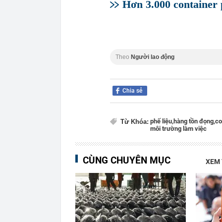
Hơn 3.000 container 
Theo
Người lao động
Chia sẻ
phế liệu,
hàng tồn đọng,
co
Từ Khóa:
môi trường làm việc
CÙNG CHUYÊN MỤC
XEM