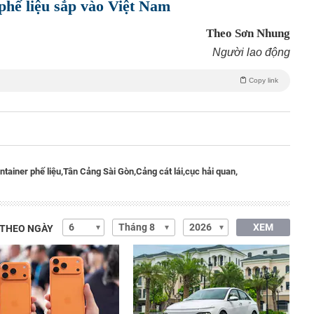
phế liệu sắp vào Việt Nam
Theo Sơn Nhung
Người lao động
Copy link
ntainer phế liệu,
Tân Cảng Sài Gòn,
Cảng cát lái,
cục hải quan,
XEM
 THEO NGÀY