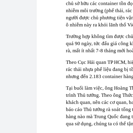
chủ sở hữu các container tồn đọ
nhiễm môi trường (phế thải, rác
người được chủ phương tiện vận
ô nhiễm này ra khỏi lãnh thổ Vi
Trường hợp không tìm được chủ 
quá 90 ngày, tức đấu giá công k
rà, mất ít nhất 7-8 tháng mới ho
Theo Cục Hải quan TP HCM, hiện
rác thải nhựa phế liệu đang bị 
nhưng đến 2.183 container hàng
Tại buổi làm việc, ông Hoàng Th
trình Thủ tướng. Theo ông Thức
khách quan, nên các cơ quan, ba
báo cáo Thủ tướng rà soát tổng 
hàng nào mà Trung Quốc đang từ
qua sử dụng, chúng ta có thể tậ