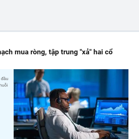
ạch mua ròng, tập trung "xả" hai cổ
y đầu
huỗi