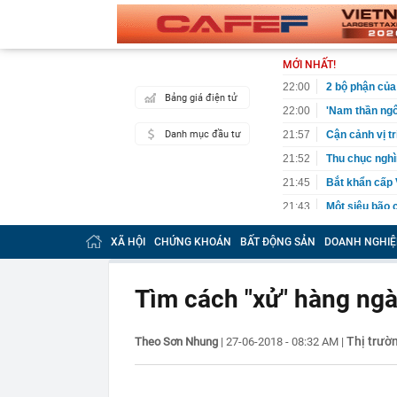
MỚI NHẤT!
22:00
2 bộ phận của 
Bảng giá điện tử
22:00
'Nam thần ngô
Danh mục đầu tư
21:57
Cận cảnh vị t
21:52
Thu chục nghìn
21:45
Bắt khẩn cấp 
21:43
Một siêu bão 
240km/h, là t
trong lịch sử
XÃ HỘI
CHỨNG KHOÁN
BẤT ĐỘNG SẢN
DOANH NGHIỆ
21:34
"Tiền làm ra 
thiếu an toàn 
Tìm cách "xử" hàng ngà
21:23
NSƯT Thành Lộ
21:18
Cuộc đua ngầm
nhưng thực t
Thị trườ
Theo Sơn Nhung
|
27-06-2018 - 08:32 AM
|
21:18
Sáng mai, Bắc
21:17
Nghệ sĩ Việt 
chắc chắn thu