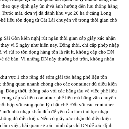
ày theo quy định gây ùn ứ và ảnh hưởng đến lưu thông hàng
 Trước mắt, đơn vị đã dành khu vực 20 ha ở cảng Long
ế liệu tồn đọng từ Cát Lái chuyển về trong thời gian chờ
 Sài Gòn kiến nghị rút ngắn thời gian cấp giấy xác nhận
thay vì 5 ngày như hiện nay. Đồng thời, chỉ cấp phép nhập
, vì rủi ro tồn đọng hàng tồn là rất ít, không cấp cho DN
về để bán. Vì những DN này thường bỏ trốn, không nhận
khu vực 1 cho rằng để sớm giải tỏa hàng phế liệu tồn
ục thông quan nhanh chóng cho các container đủ điều kiện
. Đồng thời, thông báo với các hãng tàu về việc phế liệu
u cung cấp số liệu container phế liệu mà hãng vận chuyển
ối hợp với cảng quản lý chặt chẽ. Đối với các container
sẽ mời nhà nhập khẩu đến để yêu cầu làm thủ tục nhập
không đủ điều kiện. Nếu có giấy xác nhận đủ điều kiện
àm việc, hải quan sẽ xác minh địa chỉ DN để xác định