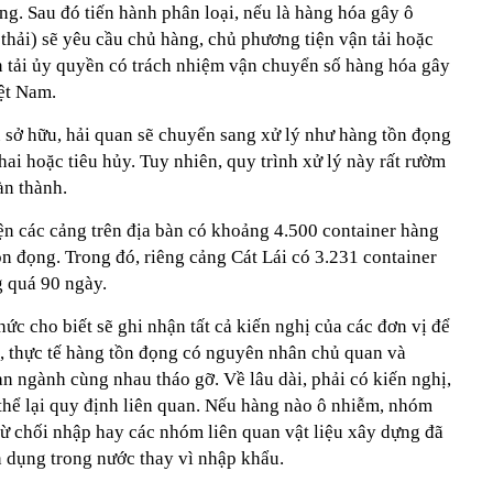
ng. Sau đó tiến hành phân loại, nếu là hàng hóa gây ô
 thải) sẽ yêu cầu chủ hàng, chủ phương tiện vận tải hoặc
 tải ủy quyền có trách nhiệm vận chuyển số hàng hóa gây
ệt Nam.
sở hữu, hải quan sẽ chuyển sang xử lý như hàng tồn đọng
hai hoặc tiêu hủy. Tuy nhiên, quy trình xử lý này rất rườm
àn thành.
 các cảng trên địa bàn có khoảng 4.500 container hàng
tồn đọng. Trong đó, riêng cảng Cát Lái có 3.231 container
 quá 90 ngày.
ức cho biết sẽ ghi nhận tất cả kiến nghị của các đơn vị để
, thực tế hàng tồn đọng có nguyên nhân chủ quan và
n ngành cùng nhau tháo gỡ. Về lâu dài, phải có kiến nghị,
thể lại quy định liên quan. Nếu hàng nào ô nhiễm, nhóm
 chối nhập hay các nhóm liên quan vật liệu xây dựng đã
n dụng trong nước thay vì nhập khẩu.