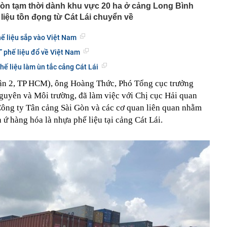
òn tạm thời dành khu vực 20 ha ở cảng Long Bình
đầu giảm thuế tiêu dùng sau gần 40 năm
liệu tồn đọng từ Cát Lái chuyển về
tường: Khi nào "xem nhẹ", khi nào cần gọi kỹ sư - Thợ lâu
ều gia chủ nên để ý
ế liệu sắp vào Việt Nam
iệp sắp trả cổ tức 3.000 đồng/cp, duy trì “mưa tiền mặt”
” phế liệu đổ về Việt Nam
qua
hế liệu làm ùn tắc cảng Cát Lái
gia đình không còn đặt bồn rửa trong phòng tắm? Hóa ra
u hướng đang được ưa chuộng
uận 2, TP HCM), ông Hoàng Thức, Phó Tổng cục trưởng
ớc, kịp thời xử lý 1 đối tượng tại sân bay Nội Bài, phạt
guyên và Môi trường, đã làm việc với Chị cục Hải quan
g
ông ty Tân cảng Sài Gòn và các cơ quan liên quan nhằm
hi đặt WiFi, nhiều người để sai chỗ mà không biết
 ứ hàng hóa là nhựa phế liệu tại cảng Cát Lái.
h công ty từng 'nổ' chi 100 tỷ USD làm đường sắt cao tốc
đáng mua trong tầm giá 500 triệu đồng
 về chiến dịch 40 ngày tấn công sâu vào lãnh thổ Nga