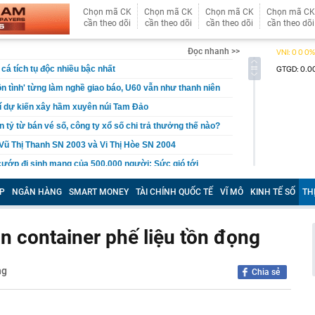
Chọn mã CK
Chọn mã CK
Chọn mã CK
Chọn mã CK
cần theo dõi
cần theo dõi
cần theo dõi
cần theo dõi
Đọc nhanh >>
cá tích tụ độc nhiều bậc nhất
n tình' từng làm nghề giao báo, U60 vẫn như thanh niên
rí dự kiến xây hầm xuyên núi Tam Đảo
 tỷ từ bán vé số, công ty xổ số chi trả thưởng thế nào?
Vũ Thị Thanh SN 2003 và Vi Thị Hòe SN 2004
cướp đi sinh mạng của 500.000 người: Sức gió tới
hảm kịch khí tượng tàn khốc nhất từng được ghi nhận
P
NGÂN HÀNG
SMART MONEY
TÀI CHÍNH QUỐC TẾ
VĨ MÔ
KINH TẾ SỐ
TH
rồi cũng để cho con": Lời khuyên khiến nhiều cha mẹ
khi về già
n container phế liệu tồn đọng
c gửi lời tạm biệt tới khán giả
 lãi suất tiết kiệm: Có ngân hàng lớn niêm yết 6%
rả tới 9%/năm
ng
Chia sẻ
 Bộ sẽ có mưa to đến rất to
cứ đụng tay là ra hit, phim có thể chưa xem nhưng nhạc
ộc lòng