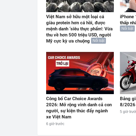
Việt Nam sở hữu một loại cá
iPhone 
giàu protein hơn cá hồi, được
thấp nh
mệnh danh ‘siêu thực phẩm': Vừa
Nổi bật
thu về hơn 500 triệu USD, người
Mỹ cực kỳ ưa chuộng
Nổi bật
Công bố Car Choice Awards
Bảng gi
2026: Mở rộng vinh danh cả con
8/2026
người, sự kiện thúc đẩy ngành
5 giờ trư
xe Việt Nam
6 giờ trước