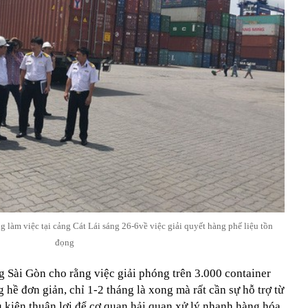
làm việc tại cảng Cát Lái sáng 26-6về việc giải quyết hàng phế liệu tồn
đọng
 Sài Gòn cho rằng việc giải phóng trên 3.000 container
 hề đơn giản, chỉ 1-2 tháng là xong mà rất cần sự hỗ trợ từ
 kiện thuận lợi để cơ quan hải quan xử lý nhanh hàng hóa