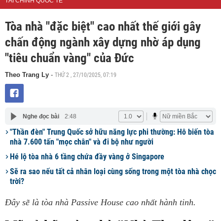
TÀI CHÍNH QUỐC TẾ
Tòa nhà "đặc biệt" cao nhất thế giới gây
chấn động ngành xây dựng nhờ áp dụng
"tiêu chuẩn vàng" của Đức
THỨ 2 , 27/10/2025, 07:19
Theo Trang Ly
-
Nghe đọc bài
2:48
"Thần đèn" Trung Quốc sở hữu năng lực phi thường: Hô biến tòa
nhà 7.600 tấn "mọc chân" và đi bộ như người
Hé lộ tòa nhà 6 tầng chứa đầy vàng ở Singapore
Sẽ ra sao nếu tất cả nhân loại cùng sống trong một tòa nhà chọc
trời?
Đây sẽ là tòa nhà Passive House cao nhất hành tinh.