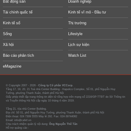
Bất động sản
Doanh nghiệp
Tài chính quốc tế
Kinh tế vĩ mô - Đầu tư
Kinh tế số
Thị trường
Sống
Lifestyle
Xã hội
Lịch sự kiện
Báo cáo phân tích
Watch List
eMagazine
© Copyright 2007 - 2026 -
Công ty Cổ phần VCCorp.
Tầng 17, 19, 20, 21 Toà nhà Center Building - Hapulico Complex, Số 01, phố Nguyễn Huy
Tưởng, phường Thanh Xuân, thành phố Hà Nội
Giấy phép thiết lập trang thông tin điện tử tổng hợp trên mạng số 2216/GP-TTĐT do Sở Thông tin
và Truyền thông Hà Nội cấp ngày 10 tháng 4 năm 2019.
Tầng 21, tòa nhà Center Building.
Địa chỉ: Số 01, phố Nguyễn Huy Tưởng, phường Thanh Xuân, thành phố Hà Nội
Điện thoại: 024 7309 5555 Máy lẻ 292. Fax: 024-39744082
Email: info@cafef.vn
Chịu trách nhiệm quản lý nội dung:
Ông Nguyễn Thế Tân
Hỗ trợ quảng cáo :