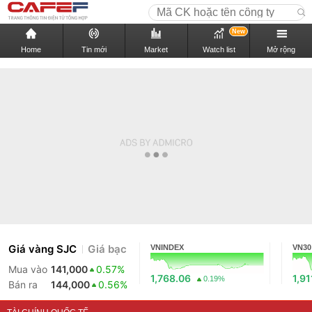
New
Home
Tin mới
Market
Watch list
Mở rộng
Giá vàng SJC
Giá bạc
VNINDEX
VN30
Mua vào
141,000
0.57%
1,768.06
1,91
0.19%
Bán ra
144,000
0.56%