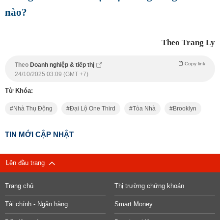
nào?
Theo Trang Ly
Copy link
Theo
Doanh nghiệp & tiếp thị
24/10/2025 03:09 (GMT +7)
Từ Khóa:
Nhà Thụ Động
Đại Lộ One Third
Tòa Nhà
Brooklyn
TIN MỚI CẬP NHẬT
Lên đầu trang
Trang chủ
Thị trường chứng khoán
Tài chính - Ngân hàng
Smart Money