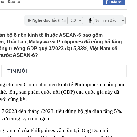
mô - Đầu tư
Chia sẻ
n đen bóng, phong độ khiến trai trẻ "chạy dài": Alan Tam
yết đơn giản
per Beckham khoe visual xinh đẹp, thanh xuân mơn mởn
6:15
Nghe đọc bài
 triệu đô, đọ sắc cùng mẹ - Victoria ngoài 50 vẫn đỉnh
ng máy tính cần làm ngay điều này để tránh bị phạt tới
 toàn bộ 6 nền kinh tế thuộc ASEAN-6 bao gồm
m, Thái Lan, Malaysia và Philippines đã công bố tăng
 giao ùn tắc bậc nhất Quy Nhơn được đề xuất làm cầu
ăng trưởng GDP quý 3/2023 đạt 5,33%, Việt Nam sẽ
c nước ASEAN-6?
i khác của Chùa Cầu Hội An
ê của Hari Won
TIN MỚI
ên nhân vụ cháy chung cư ở Hồng Kông (Trung Quốc)
ời tử vong sau 9 tháng: Chỉ bắt nguồn từ một đầu thuốc
ong chi tiêu Chính phủ, nền kinh tế Philippines đã hồi phục
hể, tổng sản phẩm quốc nội (GDP) của quốc gia này đã
xuất cảnh với chủ hộ kinh doanh Trang Dương
với cùng kỳ.
g 7 Âm lịch, 3 con giáp này vẫn được Thần tài che chở,
ân cuộc đời
 7/2023 đến tháng /2023, tiêu dùng hộ gia đình tăng 5%,
iết lộ: 6 loại cá biển giá bình dân, người không biết hay
o với cùng kỳ năm ngoái.
 sành lại thích mua
ng kinh tế của Philippines vẫn tồn tại. Ông Domini