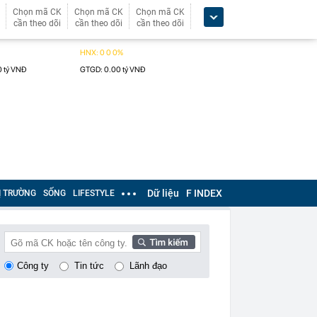
Chọn mã CK
Chọn mã CK
Chọn mã CK
cần theo dõi
cần theo dõi
cần theo dõi
Dữ liệu
F INDEX
Ị TRƯỜNG
SỐNG
LIFESTYLE
Công ty
Tin tức
Lãnh đạo