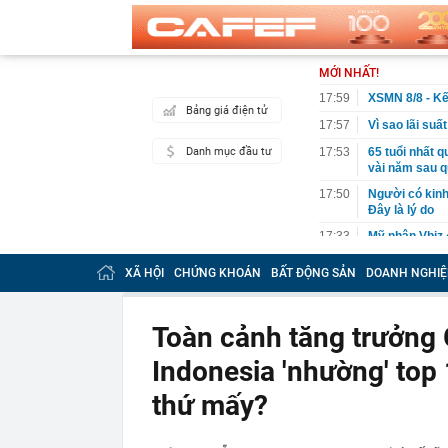
MỚI NHẤT!
17:59
XSMN 8/8 - Kế
Bảng giá điện tử
17:57
Vì sao lãi su
Danh mục đầu tư
17:53
65 tuổi nhất 
vài năm sau q
17:50
Người có kinh
Đây là lý do
17:33
Mỹ nhân Vbiz đ
hình Hàn Quốc
XÃ HỘI
CHỨNG KHOÁN
BẤT ĐỘNG SẢN
DOANH NGHIỆ
17:30
Kiểm tra tủ đự
17:30
Khi không gia
Toàn cảnh tăng trưởng
17:30
Phó Thủ tướn
không đẩy doa
Indonesia 'nhường' top 
17:28
Lãi suất ngân
Vietcombank, 
thứ mấy?
17:27
Elon Musk từ 
tập kích