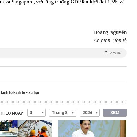
Lan và Singapore, với tăng trưởng GDP lần lượt đạt 1,5% và
Hoàng Nguyễn
An ninh Tiền tệ
Copy link
 kinh tế,
kinh tế - xã hội
XEM
 THEO NGÀY