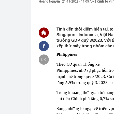
Kinh tế vĩ 
Hoàng Nguyễn
|
21-11-2023 - 11:05 AM
|
17:24
75 tuổi tóc vẫ
tiết lộ 3 bí qu
17:08
Tiểu thư Har
trên du thuyền
cao nhan sắc
17:07
Người đang dù
Tính đến thời điểm hiện tại,
50 triệu đồng
Singapore, Indonesia, Việt Na
16:51
Toàn cảnh nút
trưởng GDP quý 3/2023. Với t
vượt
xếp thứ mấy trong nhóm cá
16:51
Những tên gọ
Philippines
16:50
Căn nhà ở qu
16:44
Công bố nguy
Theo Cơ quan Thống kê
khiến 168 ngư
Philippines, nhờ sự phục hồi tr
lá
mạnh mẽ trong quý 3/2023. Cụ t
16:40
Khởi tố, cấm 
tăng
5,9%
trong quý 3/2023 so 
16:38
Bất chấp thán
dễ gặp quý nh
Trong khoảng thời gian từ tháng
16:37
Người bán cá t
chi tiêu Chính phủ tăng 6,7% s
bỏ qua, người
Song, những lo ngại về triển vọ