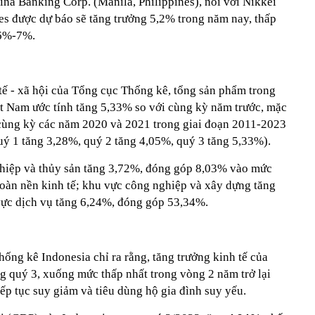
hina Banking Corp. (Manila, Philippines), nói với Nikkei
nes được dự báo sẽ tăng trưởng 5,2% trong năm nay, thấp
 6%-7%.
tế - xã hội của Tổng cục Thống kê, tổng sản phẩm trong
t Nam ước tính tăng 5,33% so với cùng kỳ năm trước, mặc
 cùng kỳ các năm 2020 và 2021 trong giai đoạn 2011-2023
uý 1 tăng 3,28%, quý 2 tăng 4,05%, quý 3 tăng 5,33%).
ghiệp và thủy sản tăng 3,72%, đóng góp 8,03% vào mức
 toàn nền kinh tế; khu vực công nghiệp và xây dựng tăng
ực dịch vụ tăng 6,24%, đóng góp 53,34%.
ống kê Indonesia chỉ ra rằng, tăng trưởng kinh tế của
g quý 3, xuống mức thấp nhất trong vòng 2 năm trở lại
ếp tục suy giảm và tiêu dùng hộ gia đình suy yếu.