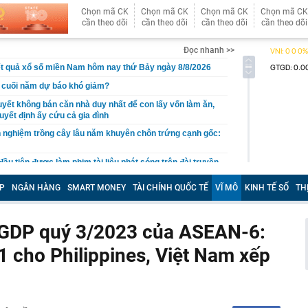
Chọn mã CK
Chọn mã CK
Chọn mã CK
Chọn mã CK
cần theo dõi
cần theo dõi
cần theo dõi
cần theo dõi
Đọc nhanh >>
t quả xổ số miền Nam hôm nay thứ Bảy ngày 8/8/2026
ất cuối năm dự báo khó giảm?
quyết không bán căn nhà duy nhất để con lấy vốn làm ăn,
uyết định ấy cứu cả gia đình
 nghiệm trồng cây lâu năm khuyên chôn trứng cạnh gốc:
ầu tiên được làm phim tài liệu phát sóng trên đài truyền
, chiếm top 1 hot search Naver
P
NGÂN HÀNG
SMART MONEY
TÀI CHÍNH QUỐC TẾ
VĨ MÔ
KINH TẾ SỐ
TH
ng bát, đĩa trong nhà, công an bắt Sùng Thị Dụ 47 tuổi
n mạng có "luật chơi" mới, người dùng cần lưu ý gì?
 GDP quý 3/2023 của ASEAN-6:
g Nguyễn Văn Thắng: Xử lý đến cùng các vướng mắc,
nh nghiệp đi vòng
1 cho Philippines, Việt Nam xếp
 hàng 8/8 tại MB, Sacombank, HDBank, Agribank,
BIDV, VietinBank,...
chối cho Ukraine dùng Starlink dẫn đường cho các đòn