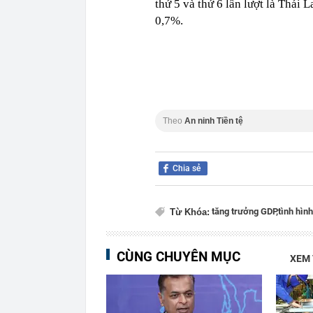
thứ 5 và thứ 6 lần lượt là Thái 
0,7%.
Theo
An ninh Tiền tệ
Chia sẻ
tăng trưởng GDP,
tình hình
Từ Khóa:
CÙNG CHUYÊN MỤC
XEM