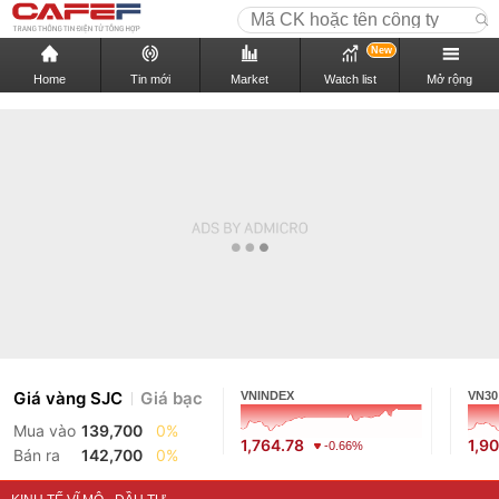
New
Home
Tin mới
Market
Watch list
Mở rộng
Giá vàng SJC
Giá bạc
VNINDEX
VN30
Mua vào
139,700
0%
1,764.78
1,9
-0.66%
Bán ra
142,700
0%