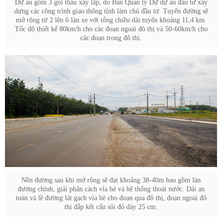
Dự án gồm 3 gói thầu xây lắp, do Ban Quản lý Dự dự án đầu tư xây
dựng các công trình giao thông tỉnh làm chủ đầu tư. Tuyến đường sẽ
mở rộng từ 2 lên 6 làn xe với tổng chiều dài tuyến khoảng 11,4 km.
Tốc độ thiết kế 80km/h cho các đoạn ngoài đô thị và 50-60km/h cho
các đoạn trong đô thị.
Nền đường sau khi mở rộng sẽ đạt khoảng 38-40m bao gồm làn
đường chính, giải phân cách vỉa hè và hệ thống thoát nước. Dải an
toàn và lề đường lát gạch vỉa hè cho đoạn qua đô thị, đoạn ngoài đô
thị đắp kết cấu sỏi đỏ dày 25 cm.