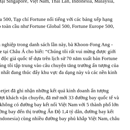
tại Singapore, Việt Nam, Thái Lan, Indonesia, Malaysia,
a 500, Tạp chí Fortune nổi tiếng với các bảng xếp hạng
p toàn cầu như Fortune Global 500, Fortune Europe 500,
 nghiệp trong danh sách lần này, bà Khoon-Fong Ang -
 tại Châu Á cho biết: “Chúng tôi rất vui mừng được giới
độc giả quốc tế dựa trên lịch sử 70 năm xuất bản Fortune
úng tôi tập trung vào câu chuyện tăng trưởng ấn tượng của
nhất đang thúc đẩy khu vực đa dạng này và các nền kinh
tjet đã ghi nhận những kết quả kinh doanh ấn tượng
lượt khách vận chuyển, đã mở mới 33 đường bay quốc tế và
g không có đường bay kết nối Việt Nam với 5 thành phố lớn
ờng bay đến thị trường Ấn Độ 1,4 tỷ dân, đường bay kết
(Indonesia) cùng nhiều đường bay phủ khắp Việt Nam, châu