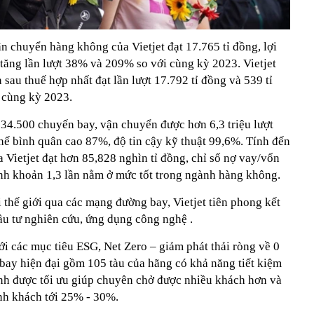
n chuyển hàng không của Vietjet đạt 17.765 tỉ đồng, lợi
 tăng lần lượt 38% và 209% so với cùng kỳ 2023. Vietjet
 sau thuế hợp nhất đạt lần lượt 17.792 tỉ đồng và 539 tỉ
 cùng kỳ 2023.
n 34.500 chuyến bay, vận chuyển được hơn 6,3 triệu lượt
hế bình quân cao 87%, độ tin cậy kỹ thuật 99,6%. Tính đến
a Vietjet đạt hơn 85,828 nghìn tỉ đồng, chỉ số nợ vay/vốn
anh khoản 1,3 lần nằm ở mức tốt trong ngành hàng không.
thế giới qua các mạng đường bay, Vietjet tiên phong kết
đầu tư nghiên cứu, ứng dụng công nghệ .
tới các mục tiêu ESG, Net Zero – giảm phát thải ròng về 0
 bay hiện đại gồm 105 tàu của hãng có khả năng tiết kiệm
ình được tối ưu giúp chuyên chở được nhiều khách hơn và
ành khách tới 25% - 30%.