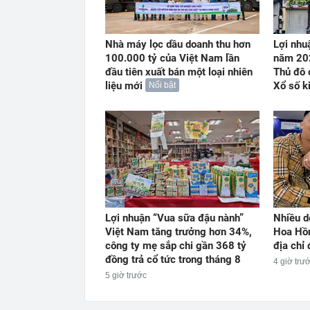
Nhà máy lọc dầu doanh thu hơn
Lợi nhu
100.000 tỷ của Việt Nam lần
năm 202
đầu tiên xuất bán một loại nhiên
Thủ đô 
liệu mới
Xổ số k
Nổi bật
Lợi nhuận “Vua sữa đậu nành”
Nhiều d
Việt Nam tăng trưởng hơn 34%,
Hoa Hồn
công ty mẹ sắp chi gần 368 tỷ
địa chỉ
đồng trả cổ tức trong tháng 8
4 giờ trư
5 giờ trước