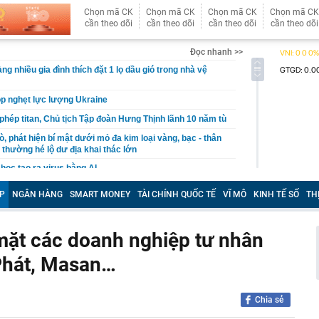
Chọn mã CK
Chọn mã CK
Chọn mã CK
Chọn mã CK
cần theo dõi
cần theo dõi
cần theo dõi
cần theo dõi
Đọc nhanh >>
ng nhiều gia đình thích đặt 1 lọ dầu gió trong nhà vệ
p nghẹt lực lượng Ukraine
 phép titan, Chủ tịch Tập đoàn Hưng Thịnh lãnh 10 năm tù
, phát hiện bí mật dưới mỏ đa kim loại vàng, bạc - thân
 thường hé lộ dư địa khai thác lớn
học tạo ra virus bằng AI
ộng khi trở thành cầu thủ nhập tịch đầu tiên trong lịch
P
NGÂN HÀNG
SMART MONEY
TÀI CHÍNH QUỐC TẾ
VĨ MÔ
KINH TẾ SỐ
TH
ội trưởng ĐT Việt Nam
vấn liên quan vụ drone mang chất nổ tại sân bay Đức
mặt các doanh nghiệp tư nhân
Sky và Hồ Văn Khoa đến gây rối, nhưng Vua Quạt cũng
 Phát, Masan…
ài bảng cân đối kế toán hé lộ giá trị của "trùm" giải trí
t Nam
 Pa, Việt Nam có 1 nơi mát mẻ quanh năm, chỉ từ 18 độ
Chia sẻ
giá là vương quốc của các loài lan