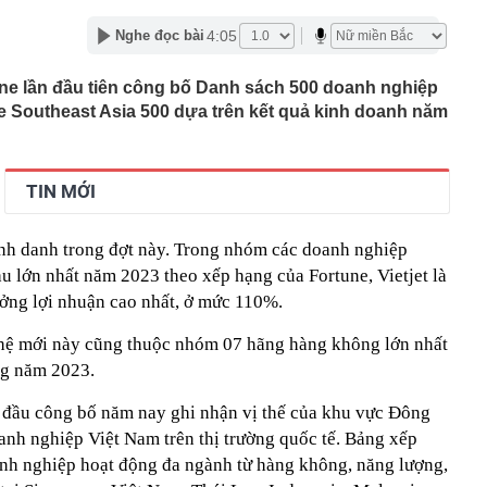
,36 tỷ đồng
4:05
Nghe đọc bài
P giáo viên BẠO HÀNH TRẺ EM; cơ quan Công an
ười dân, giáo viên, báo mẫu, cơ sở trông giữ trẻ
une lần đầu tiên công bố Danh sách 500 doanh nghiệp
n nhà nước tại doanh nghiệp, khuyến khích sáp nhập
e Southeast Asia 500 dựa trên kết quả kinh doanh năm
uần thảo Nhật Bản khiến 6 người bị thương, giao thông
ầu doanh thu hơn 100.000 tỷ của Việt Nam lần đầu tiên
oại nhiên liệu mới
TIN MỚI
mùi này
ua sữa đậu nành” Việt Nam tăng trưởng hơn 34%, công
h danh trong đợt này. Trong nhóm các doanh nghiệp
gần 368 tỷ đồng trả cổ tức trong tháng 8
u lớn nhất năm 2023 theo xếp hạng của Fortune, Vietjet là
ặc sườn xám đẹp nhất Trung Quốc: Vương Sở Nhiên bét
ưởng lợi nhuận cao nhất, ở mức 110%.
đẹp hơn cả Lưu Diệc Phi
inh 12 giao dịch chuyển khoản liên tục với tổng 5 tỷ
 hệ mới này cũng thuộc nhóm 07 hãng hàng không lớn nhất
16 giờ
ng năm 2023.
làm Mỹ bất ngờ giảm, hụt xa ước tính, dự báo khả năng
uất tháng 9 lập tức giảm
 đầu công bố năm nay ghi nhận vị thế của khu vực Đông
h nghiệp Việt Nam trên thị trường quốc tế. Bảng xếp
h nghiệp hoạt động đa ngành từ hàng không, năng lượng,