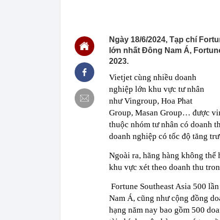
12:00
Grab bị phạt 1
12:00
BẮT KHẨN CẤ
khuyến cáo ng
Ngày 18/6/2024, Tạp chí Fort
11:54
Cơ cấu lại vố
lớn nhất Đông Nam Á, Fortun
11:50
Bão Dolphin q
tê liệt
2023.
11:40
Nhà máy lọc d
Vietjet cùng nhiều doanh
xuất bán một l
nghiệp lớn khu vực tư nhân
11:38
Rắn rất sợ 5 
như Vingroup, Hoa Phat
11:34
Lợi nhuận “V
Group, Masan Group… được vin
ty mẹ sắp chi 
thuộc nhóm tư nhân có doanh th
11:25
10 mỹ nhân m
doanh nghiệp có tốc độ tăng tr
bảng, hạng 1 
11:24
Công an xác m
Ngoài ra, hãng hàng không thế
đồng vào lúc 
khu vực xét theo doanh thu tro
11:23
Báo cáo việc 
Fed tăng lãi s
Fortune Southeast Asia 500 lần
Nam Á, cũng như cộng đồng doan
hạng năm nay bao gồm 500 doan