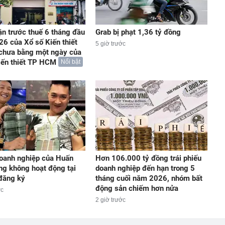
ận trước thuế 6 tháng đầu
Grab bị phạt 1,36 tỷ đồng
6 của Xổ số Kiến thiết
5 giờ trước
chưa bằng một ngày của
iến thiết TP HCM
Nổi bật
oanh nghiệp của Huấn
Hơn 106.000 tỷ đồng trái phiếu
g không hoạt động tại
doanh nghiệp đến hạn trong 5
 đăng ký
tháng cuối năm 2026, nhóm bất
động sản chiếm hơn nửa
ớc
2 giờ trước