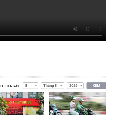
XEM
 THEO NGÀY