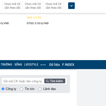
Chọn mã CK
Chọn mã CK
Chọn mã CK
cần theo dõi
cần theo dõi
cần theo dõi
Dữ liệu
F INDEX
Ị TRƯỜNG
SỐNG
LIFESTYLE
Công ty
Tin tức
Lãnh đạo