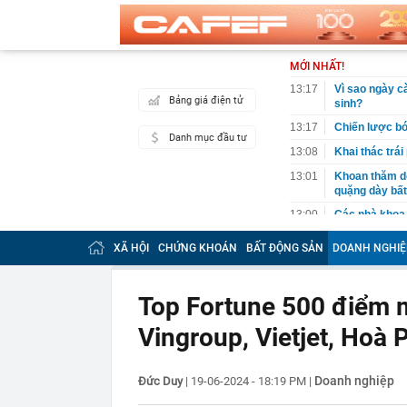
MỚI NHẤT!
13:17
Vì sao ngày cà
Bảng giá điện tử
sinh?
13:17
Chiến lược bó
Danh mục đầu tư
13:08
Khai thác trái
13:01
Khoan thăm dò
quặng dày bất
13:00
Các nhà khoa 
12:45
Xuân Son xúc đ
XÃ HỘI
CHỨNG KHOÁN
BẤT ĐỘNG SẢN
DOANH NGHIỆ
sử đeo băng đ
12:44
Nga bác nghi 
Top Fortune 500 điểm 
12:21
Vì sao Khánh 
bị khởi tố?
Vingroup, Vietjet, Hoà
12:18
Một yếu tố ngo
hàng đầu Việ
12:04
Không phải Sa
Doanh nghiệp
Đức Duy
|
19-06-2024 - 18:19 PM
|
C, được đánh 