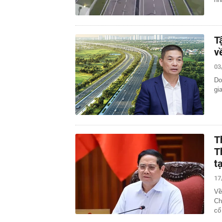
T
v
03
Do
gi
T
T
t
17
Về
Ch
cố