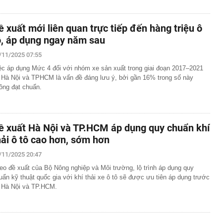
ề xuất mới liên quan trực tiếp đến hàng triệu ô
ô, áp dụng ngay năm sau
/11/2025 07:55
ệc áp dụng Mức 4 đối với nhóm xe sản xuất trong giai đoạn 2017–2021
i Hà Nội và TPHCM là vấn đề đáng lưu ý, bởi gần 16% trong số này
ông đạt chuẩn.
ề xuất Hà Nội và TP.HCM áp dụng quy chuẩn khí
hải ô tô cao hơn, sớm hơn
/11/2025 20:47
eo đề xuất của Bộ Nông nghiệp và Môi trường, lộ trình áp dụng quy
uẩn kỹ thuật quốc gia với khí thải xe ô tô sẽ được ưu tiên áp dụng trước
i Hà Nội và TP.HCM.