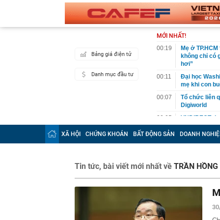
MỚI NHẤT!
00:19
Mẹ ở TP.HCM t
Bảng giá điện tử
không chỉ có 
hơi”
Danh mục đầu tư
00:11
Đại học Washin
mẹ khi con bu
00:07
Tổ chức liên 
Digiworld
00:05
VNDIRECT đưa
khoán
XÃ HỘI
CHỨNG KHOÁN
BẤT ĐỘNG SẢN
DOANH NGHIỆ
00:04
Doanh nghiệp 
đăng ký vào n
00:03
Lịch chốt quy
Tin tức, bài viết mới nhất về
TRẦN HỒNG
tức tiền mặt 
00:02
"Sự thật" về 
M
00:01
Chuyên gia ch
vào nhịp són
30
00:01
Giá vàng tăng 