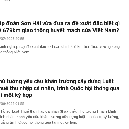
ập đoàn Sơn Hải vừa đưa ra đề xuất đặc biệt gì
ề 679km giao thông huyết mạch của Việt Nam?
/07/2025 20:55
anh nghiệp này đề xuất đầu tư hoàn chỉnh 679km trên 'trục xương sống'
ao thông Việt Nam.
hủ tướng yêu cầu khẩn trương xây dựng Luật
huế thu nhập cá nhân, trình Quốc hội thông qua
ại một kỳ họp
/06/2025 09:55
 hồ sơ Luật Thuế thu nhập cá nhân (thay thế), Thủ tướng Phạm Minh
ính nhấn mạnh yêu cầu khẩn trương xây dựng luật, chuẩn bị kỹ lưỡng,
 gắng trình Quốc hội thông qua tại một kỳ họp.