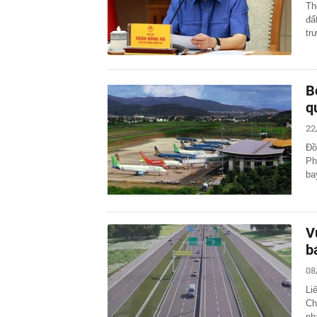
Th
đấ
tr
B
q
22
Đồ
Ph
ba
V
b
08
Li
Ch
nh