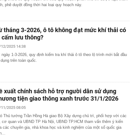
nh, phê duyệt đồng thời hai loại quy hoạch này.
ừ tháng 3-2026, ô tô không đạt mức khí thải có
ị cấm lưu thông?
/12/2025 14:38
 ngày 1-3-2026, quy định kiểm tra khí thải ô tô theo lộ trình mới bắt đầu
 dụng trên toàn quốc.
ề xuất chính sách hỗ trợ người dân sử dụng
hương tiện giao thông xanh trước 31/1/2026
/11/2025 08:05
ó Thủ tướng Trần Hồng Hà giao Bộ Xây dựng chủ trì, phối hợp với các
, cơ quan và UBND TP Hà Nội, UBND TP.HCM tham vấn thêm ý kiến
a các chuyên gia, nhà khoa học và kinh nghiệm của một số quốc gia
ên…