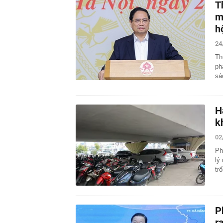
T
m
h
24
Th
ph
sá
H
k
02
Ph
lý
tr
P
r