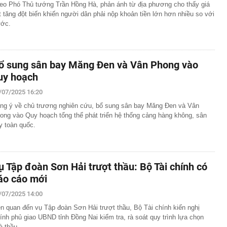
eo Phó Thủ tướng Trần Hồng Hà, phản ánh từ địa phương cho thấy giá
t tăng đột biến khiến người dân phải nộp khoản tiền lớn hơn nhiều so với
ước.
ổ sung sân bay Măng Đen và Vân Phong vào
uy hoạch
/07/2025 16:20
ng ý về chủ trương nghiên cứu, bổ sung sân bay Măng Đen và Vân
ong vào Quy hoạch tổng thể phát triển hệ thống cảng hàng không, sân
y toàn quốc.
ụ Tập đoàn Sơn Hải trượt thầu: Bộ Tài chính có
áo cáo mới
/07/2025 14:00
ên quan đến vụ Tập đoàn Sơn Hải trượt thầu, Bộ Tài chính kiến nghị
ính phủ giao UBND tỉnh Đồng Nai kiểm tra, rà soát quy trình lựa chọn
à thầu.