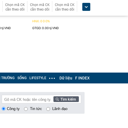
Chọn mã CK
Chọn mã CK
Chọn mã CK
cần theo dõi
cần theo dõi
cần theo dõi
Dữ liệu
F INDEX
Ị TRƯỜNG
SỐNG
LIFESTYLE
Công ty
Tin tức
Lãnh đạo