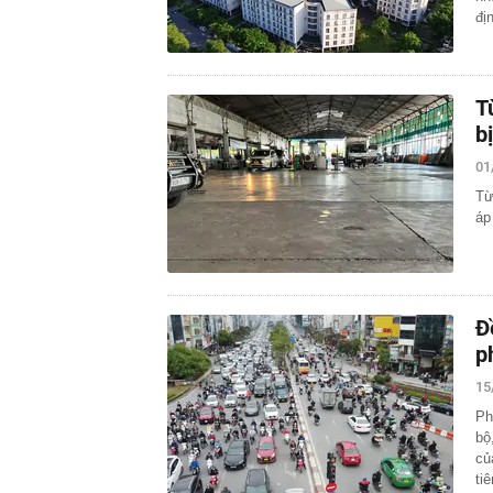
đị
T
b
01
Từ
áp
Đ
p
15
Ph
bộ
củ
ti