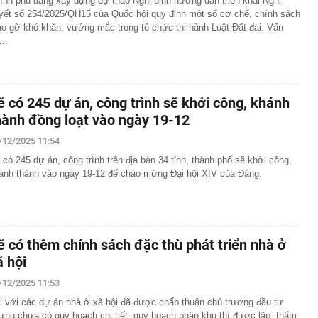
ính phủ đang xây dựng dự thảo Nghị định hướng dẫn triển khai Nghị
00 mét xuống đáy biển, phát hiện mỏ dầu khí trữ lượng
yết số 254/2025/QH15 của Quốc hội quy định một số cơ chế, chính sách
ngoài khơi Việt Nam
áo gỡ khó khăn, vướng mắc trong tổ chức thi hành Luật Đất đai. Vấn
inh giao dịch chuyển khoản 35 triệu đồng tới tài khoản
ề…
SN 1984, thanh niên SN 2000 được mời tới làm việc
 Lan chú ý: Từ 16/10, sân bay có thể mở vali để kiểm tra
ành khách không có mặt
ẽ có 245 dự án, công trình sẽ khởi công, khánh
báo hiệu phong thủy rất tốt
hành đồng loạt vào ngày 19-12
hất nhì Việt Nam và vợ hơn 4 tuổi của Bình Minh "dính
" từ Việt Nam sang Mỹ
/12/2025 11:54
liên tục trồi lên từ nền nhà, gia chủ gọi người kiểm tra rồi
 có 245 dự án, công trình trên địa bàn 34 tỉnh, thành phố sẽ khởi công,
ải sơ tán
ánh thành vào ngày 19-12 để chào mừng Đại hội XIV của Đảng.
 700 tỷ giờ bán cà phê ở phường Hoà Hưng (TP.HCM),
iền "vỡ trận"
ngủ, người phụ nữ sốt cao liên tục, phổi tổn thương hơn
sĩ cảnh báo mối nguy ít ai ngờ ngay trong nhà
sterD cảnh báo nóng, tuyên bố hành động pháp lý
ẽ có thêm chính sách đặc thù phát triển nhà ở
trộm bánh xe ô tô ở khu đô thị Hà Nội
ã hội
ứng dụng Android có thể âm thầm theo dõi vị trí người
/12/2025 11:53
i với các dự án nhà ở xã hội đã được chấp thuận chủ trương đầu tư
ưng chưa có quy hoạch chi tiết, quy hoạch phân khu thì được lập, thẩm