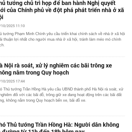
hủ tướng chủ trì họp để ban hành Nghị quyết
ới của Chính phủ về đột phá phát triển nhà ở xã
ội
/10/2025 11:10
ủ tướng Phạm Minh Chính yêu cầu triển khai chính sách về nhà ở xã hội
ải thuận lợi nhất cho người mua nhà ở xã hội, tránh làm méo mó chính
ch.
à Nội rà soát, xử lý nghiêm các bãi trông xe
hông nằm trong Quy hoạch
/10/2025 17:44
ó Thủ tướng Trần Hồng Hà yêu cầu UBND thành phố Hà Nội rà soát, xử
 nghiêm đối với các bãi đỗ, trông giữ xe đang hoạt động trên các bãi đất
ống, không nằm trong Quy hoạch bến xe, bãi đỗ xe.
hó Thủ tướng Trần Hồng Hà: Người dân không
a đường từ 11h đến 18h hôm nay