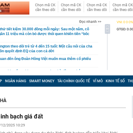
Chọn mã CK
Chọn mã CK
Chọn mã CK
Chọn mã CK
cần theo dõi
cần theo dõi
cần theo dõi
cần theo dõi
Đọc nhanh >>
hử tiết kiệm 30.000 đồng mỗi ngày: Sau một năm, cô
gần 11 triệu mà còn bỏ được thói quen khiến tiền “bốc
gton theo dõi trẻ từ 4 đến 15 tuổi: Một câu nói của cha
ồn quyết định EQ của con cả đời
quan đến ông Đoàn Hồng Việt muốn mua thêm cổ phiếu
 ra khuyến nghị quan trọng cho nhà đầu tư chứng
P
NGÂN HÀNG
SMART MONEY
TÀI CHÍNH QUỐC TẾ
VĨ MÔ
KINH TẾ SỐ
TH
Việt Nam có doanh thu lớn hơn Vingroup, Petrolimex,
hóm 500 doanh nghiệp lớn nhất thế giới
ền cổ tức tuần 10-14/8: Một ngân hàng lớn "lăn chốt", cổ
 HÀ
cao nhất 100%
đại gia tâm linh Xuân Trường
inh bạch giá đất
ỉ ra một tín hiệu quan trọng cho thấy VN-Index sắp bước
g mới
/12/2025 10:29
vọt lên cao nhất 2 tháng, chuyên gia nói gì?