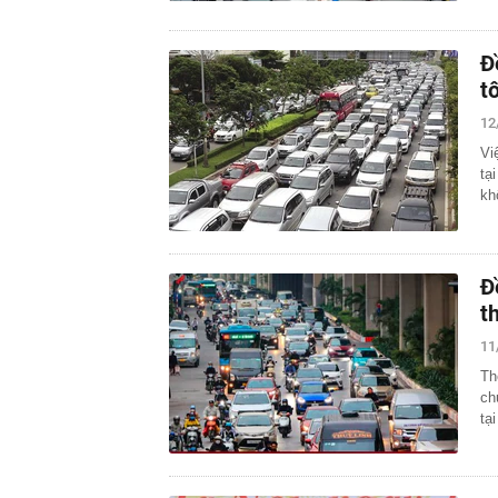
Đ
t
12
Vi
tạ
kh
Đ
t
11
Th
ch
tạ