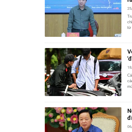
25
Tr
ch
từ
V
'
18
Cá
cá
mứ
N
đ
06