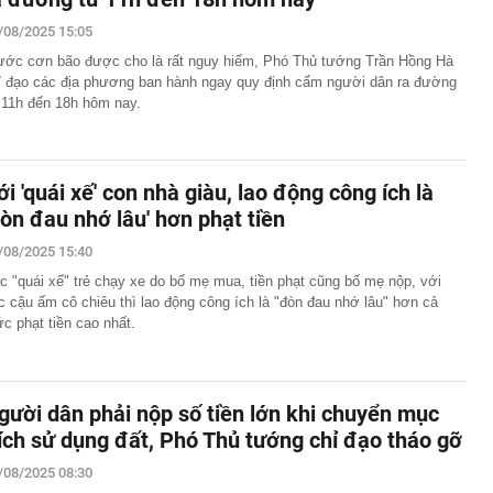
/08/2025 15:05
ước cơn bão được cho là rất nguy hiểm, Phó Thủ tướng Trần Hồng Hà
ỉ đạo các địa phương ban hành ngay quy định cấm người dân ra đường
 11h đến 18h hôm nay.
ới 'quái xế' con nhà giàu, lao động công ích là
đòn đau nhớ lâu' hơn phạt tiền
/08/2025 15:40
c "quái xế" trẻ chạy xe do bố mẹ mua, tiền phạt cũng bố mẹ nộp, với
c cậu ấm cô chiêu thì lao động công ích là "đòn đau nhớ lâu" hơn cả
c phạt tiền cao nhất.
gười dân phải nộp số tiền lớn khi chuyển mục
ích sử dụng đất, Phó Thủ tướng chỉ đạo tháo gỡ
/08/2025 08:30