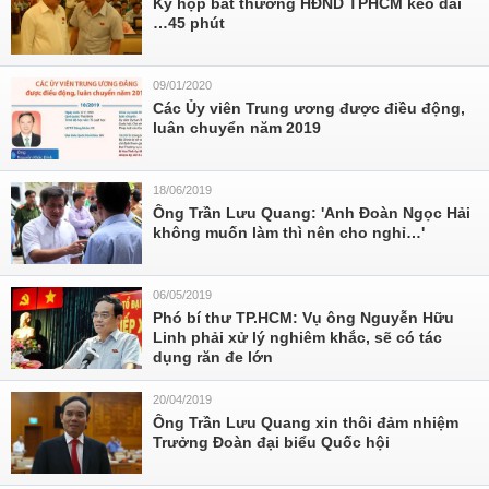
Kỳ họp bất thường HĐND TPHCM kéo dài
…45 phút
09/01/2020
Các Ủy viên Trung ương được điều động,
luân chuyển năm 2019
18/06/2019
Ông Trần Lưu Quang: 'Anh Đoàn Ngọc Hải
không muốn làm thì nên cho nghỉ…'
06/05/2019
Phó bí thư TP.HCM: Vụ ông Nguyễn Hữu
Linh phải xử lý nghiêm khắc, sẽ có tác
dụng răn đe lớn
20/04/2019
Ông Trần Lưu Quang xin thôi đảm nhiệm
Trưởng Đoàn đại biểu Quốc hội