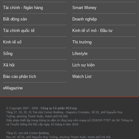
Tài chính - Ngân hàng
Smart Money
Bất động sản
Doanh nghiệp
Tài chính quốc tế
Kinh tế vĩ mô - Đầu tư
Kinh tế số
Thị trường
Sống
Lifestyle
Xã hội
Lịch sự kiện
Báo cáo phân tích
Watch List
eMagazine
© Copyright 2007 - 2026 -
Công ty Cổ phần VCCorp.
Tầng 17, 19, 20, 21 Toà nhà Center Building - Hapulico Complex, Số 01, phố Nguyễn Huy
Tưởng, phường Thanh Xuân, thành phố Hà Nội
Giấy phép thiết lập trang thông tin điện tử tổng hợp trên mạng số 2216/GP-TTĐT do Sở Thông tin
và Truyền thông Hà Nội cấp ngày 10 tháng 4 năm 2019.
Tầng 21, tòa nhà Center Building.
Địa chỉ: Số 01, phố Nguyễn Huy Tưởng, phường Thanh Xuân, thành phố Hà Nội