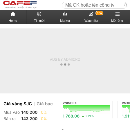
New
Home
Tin mới
Market
Watch list
Mở rộng
Giá vàng SJC
Giá bạc
VNINDEX
VN30
Mua vào
140,200
0%
1,768.06
1,91
0.19%
Bán ra
143,200
0%