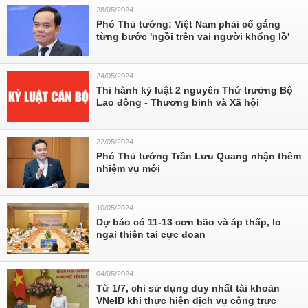
28/05/2024
Phó Thủ tướng: Việt Nam phải cố gắng
từng bước 'ngồi trên vai người khổng lồ'
24/05/2024
Thi hành kỷ luật 2 nguyên Thứ trưởng Bộ
Lao động - Thương binh và Xã hội
22/05/2024
Phó Thủ tướng Trần Lưu Quang nhận thêm
nhiệm vụ mới
10/05/2024
Dự báo có 11-13 cơn bão và áp thấp, lo
ngại thiên tai cực đoan
04/05/2024
Từ 1/7, chỉ sử dụng duy nhất tài khoản
VNeID khi thực hiện dịch vụ công trực