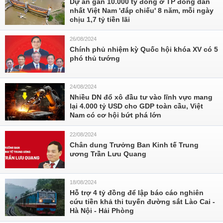
Dự án gần 10.000 tỷ đồng ở TP đông dân
nhất Việt Nam 'đắp chiếu' 8 năm, mỗi ngày
chịu 1,7 tỷ tiền lãi
26/08/2024
Chính phủ nhiệm kỳ Quốc hội khóa XV có 5
phó thủ tướng
24/08/2024
Nhiều DN đổ xô đầu tư vào lĩnh vực mang
lại 4.000 tỷ USD cho GDP toàn cầu, Việt
Nam có cơ hội bứt phá lớn
22/08/2024
Chân dung Trưởng Ban Kinh tế Trung
ương Trần Lưu Quang
18/08/2024
Hỗ trợ 4 tỷ đồng để lập báo cáo nghiên
cứu tiền khả thi tuyến đường sắt Lào Cai -
Hà Nội - Hải Phòng