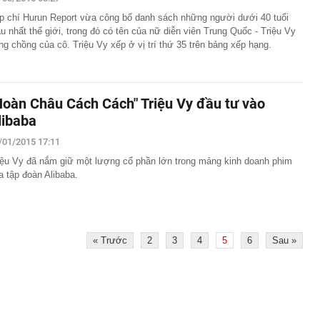
ị Quỳnh SN 1995 trong phòng hát karaoke
p chí Hurun Report vừa công bố danh sách những người dưới 40 tuổi
 một ngân hàng có thể từ chối giao dịch rút/chuyển tiền
àu nhất thế giới, trong đó có tên của nữ diễn viên Trung Quốc - Triệu Vy
ách hàng trong trường hợp sau
ng chồng của cô. Triệu Vy xếp ở vị trí thứ 35 trên bảng xếp hạng.
 cùng phức tạp": Nga đổi chiến thuật, đánh vào "huyết
raine
2027 trình làng với màn hình TFT và HSTC, đe dọa ngôi
amaha NVX và Honda SH
Hoàn Châu Cách Cách" Triệu Vy đầu tư vào
ng là ai mà gây sốt khi vướng nghi vấn hẹn hò Á hậu Việt?
libaba
giữ lời, mua hết lượng cổ phiếu đã đăng ký
/01/2015 17:11
n tại của tuyến cáp treo lên thẳng nơi được mệnh danh
iệu Vy đã nắm giữ một lượng cổ phần lớn trong mảng kinh doanh phim
ệt Nam": Khi nào đón khách?
a tập đoàn Alibaba.
nhà đã được ngân hàng bán đấu giá, một chủ tịch HĐQT
hà nước GVR, BCM, GAS... đồng loạt tăng trần: Điều gì
« Trước
2
3
4
5
6
Sau »
 lại cho học sinh Chuyên Tuyên Quang: Ông Đỗ Anh Tuấn
n chỉ đạo cấp tỉnh