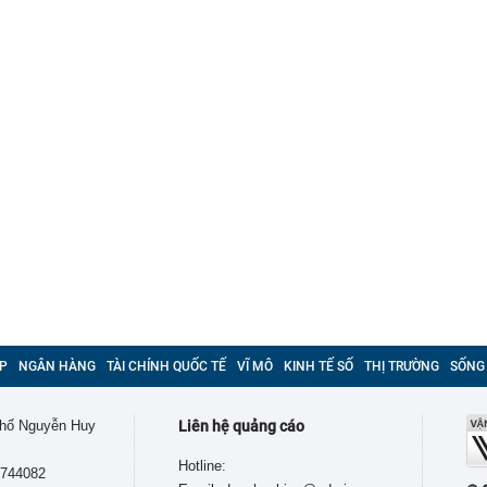
P
NGÂN HÀNG
TÀI CHÍNH QUỐC TẾ
VĨ MÔ
KINH TẾ SỐ
THỊ TRƯỜNG
SỐNG
 phố Nguyễn Huy
Liên hệ quảng cáo
Hotline:
9744082