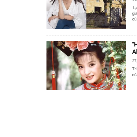
16:30
Bắt giữ Lê Th
Tạ
16:24
Sau ngày 31/8,
gi
online của kh
cù
16:24
"Tình hình vô
mạch" của Uk
16:22
Honda PCX160 
vương của Y
"
16:18
Patrik Lê Gia
A
16:15
Một chủ tịch 
27
16:15
Tình hình hiệ
Tr
"lạnh nhất Vi
củ
16:13
Lừa cho thuê 
công ty bị bắt
16:12
Cổ phiếu DN n
đã xảy ra?
16:12
Phương án thi
làm Trưởng Ba