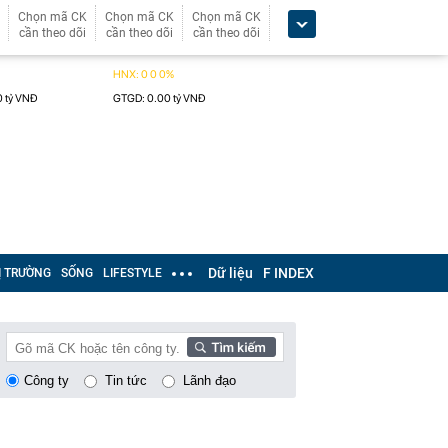
Chọn mã CK
Chọn mã CK
Chọn mã CK
cần theo dõi
cần theo dõi
cần theo dõi
Dữ liệu
F INDEX
Ị TRƯỜNG
SỐNG
LIFESTYLE
Công ty
Tin tức
Lãnh đạo