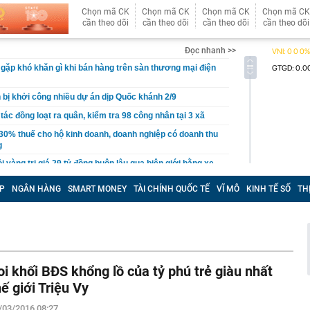
Chọn mã CK
Chọn mã CK
Chọn mã CK
Chọn mã CK
cần theo dõi
cần theo dõi
cần theo dõi
cần theo dõi
Đọc nhanh >>
gặp khó khăn gì khi bán hàng trên sàn thương mại điện
ị khởi công nhiều dự án dịp Quốc khánh 2/9
tác đồng loạt ra quân, kiểm tra 98 công nhân tại 3 xã
30% thuế cho hộ kinh doanh, doanh nghiệp có doanh thu
g
ỏi vàng trị giá 29 tỷ đồng buôn lậu qua biên giới bằng xe
P
NGÂN HÀNG
SMART MONEY
TÀI CHÍNH QUỐC TẾ
VĨ MÔ
KINH TẾ SỐ
TH
- 5/8, sân bay Tân Sơn Nhất ghi nhận một máy bay lạ cất
thép sâu 136 mét giữa biển, hoàn thành công trình cao
110 tầng chưa từng có trên thế giới
g Hà dần lộ diện giữa sông Hồng
oi khối BĐS khổng lồ của tỷ phú trẻ giàu nhất
30% thuế cho hộ kinh doanh, doanh nghiệp thu dưới 10
hế giới Triệu Vy
ựa thường có lỗ tròn ở giữa?
/03/2016 08:27