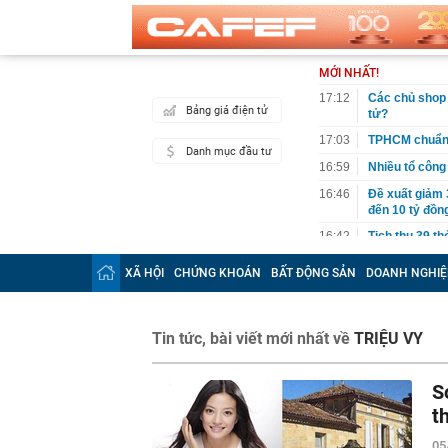
MỚI NHẤT!
17:12
Các chủ shop 
Bảng giá điện tử
tử?
17:03
TPHCM chuẩn b
Danh mục đầu tư
16:59
Nhiều tổ công 
16:46
Đề xuất giảm 
đến 10 tỷ đồn
16:42
Tịch thu 39 th
máy
XÃ HỘI
CHỨNG KHOÁN
BẤT ĐỘNG SẢN
DOANH NGHIỆ
16:42
2 ngày trước 
cánh
16:40
Cắm loạt cọc 
Tin tức, bài viết mới nhất về
TRIỆU VY
bằng tòa nhà 
16:38
9 trụ cầu Hồn
S
16:32
Đề xuất giảm 
tỷ đồng
t
16:30
Vì sao ghế nh
05