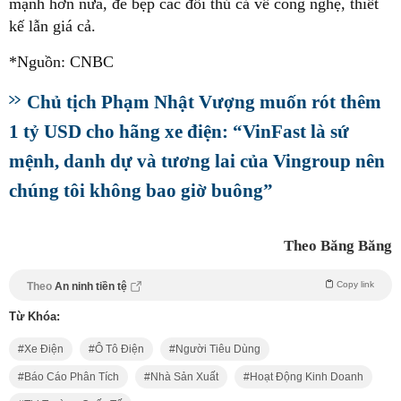
mạnh hơn nữa, đè bẹp các đối thủ cả về công nghệ, thiết
kế lẫn giá cả.
*Nguồn: CNBC
Chủ tịch Phạm Nhật Vượng muốn rót thêm
1 tỷ USD cho hãng xe điện: “VinFast là sứ
mệnh, danh dự và tương lai của Vingroup nên
chúng tôi không bao giờ buông”
Theo Băng Băng
Copy link
Theo
An ninh tiền tệ
Từ Khóa:
Xe Điện
Ô Tô Điện
Người Tiêu Dùng
Báo Cáo Phân Tích
Nhà Sản Xuất
Hoạt Động Kinh Doanh