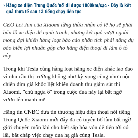
Hãng xe điện Trung Quốc 'nổ' đi được 1000km/sạc - Đây là kết
quả thực tế sau 13 tiếng chạy liên tục
CEO Lei Jun của Xiaomi từng thừa nhận có lẽ họ sẽ phải
bán lỗ xe điện để cạnh tranh, nhưng kết quả vượt ngoài
mong đợi khiến hàng loạt báo cáo phân tích phải nâng dự
báo biên lợi nhuận gộp cho hãng điện thoại đi làm ô tô
này.
Trong khi Tesla cùng hàng loạt hãng xe điện khác lao đao
vì nhu cầu thị trường không như kỳ vọng cũng như cuộc
chiến dìm giá khốc liệt khiến doanh thu giảm sút thì
Xiaomi, "chú ngựa ô" trong cuộc đua này lại bất ngờ
vươn lên mạnh mẽ.
Hãng tin CNBC đưa tin thương hiệu điện thoại nổi tiếng
Trung Quốc Xiaomi mới đây đã có tuyên bố làm bất ngờ
giới chuyên môn khi cho biết sắp hòa vốn để tiến tới có
lãi, bất chấp việc chạy đua hạ giá cùng Tesla.