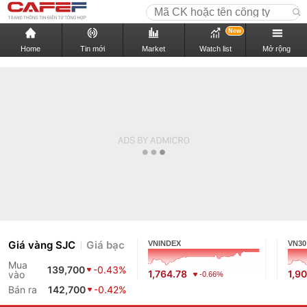
New
Home
Tin mới
Market
Watch list
Mở rộng
Giá vàng SJC
Giá bạc
VNINDEX
VN30
Mua
139,700
-0.43%
1,764.78
1,9
vào
-0.66%
Bán ra
142,700
-0.42%