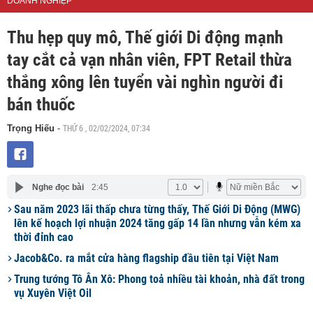
DOANH NGHIỆP
Thu hẹp quy mô, Thế giới Di động mạnh
tay cắt cả vạn nhân viên, FPT Retail thừa
thắng xông lên tuyển vài nghìn người đi
bán thuốc
THỨ 6 , 02/02/2024, 07:34
Trọng Hiếu
-
Nghe đọc bài
2:45
Sau năm 2023 lãi thấp chưa từng thấy, Thế Giới Di Động (MWG)
lên kế hoạch lợi nhuận 2024 tăng gấp 14 lần nhưng vẫn kém xa
thời đỉnh cao
Jacob&Co. ra mắt cửa hàng flagship đầu tiên tại Việt Nam
Trung tướng Tô Ân Xô: Phong toả nhiều tài khoản, nhà đất trong
vụ Xuyên Việt Oil