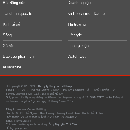
Bất động sản
Doanh nghiệp
Tài chính quốc tế
Kinh tế vĩ mô - Đầu tư
Kinh tế số
Thị trường
Sống
Lifestyle
Xã hội
Lịch sự kiện
Báo cáo phân tích
Watch List
eMagazine
© Copyright 2007 - 2026 -
Công ty Cổ phần VCCorp.
Tầng 17, 19, 20, 21 Toà nhà Center Building - Hapulico Complex, Số 01, phố Nguyễn Huy
Tưởng, phường Thanh Xuân, thành phố Hà Nội
Giấy phép thiết lập trang thông tin điện tử tổng hợp trên mạng số 2216/GP-TTĐT do Sở Thông tin
và Truyền thông Hà Nội cấp ngày 10 tháng 4 năm 2019.
Tầng 21, tòa nhà Center Building.
Địa chỉ: Số 01, phố Nguyễn Huy Tưởng, phường Thanh Xuân, thành phố Hà Nội
Điện thoại: 024 7309 5555 Máy lẻ 292. Fax: 024-39744082
Email: info@cafef.vn
Chịu trách nhiệm quản lý nội dung:
Ông Nguyễn Thế Tân
Hỗ trợ quảng cáo :