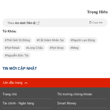
Trọng Hiếu
Copy link
Theo
An ninh Tiền tệ
Từ Khóa:
Thế Giới Di Động
Cắt Giảm Nhân Sự
Người Lao Động
Fpt Retail
Long Châu
Fpt Shop
Mwg
Nguyễn Đức Tài
TIN MỚI CẬP NHẬT
Lên đầu trang
Trang chủ
Thị trường chứng khoán
Tài chính - Ngân hàng
Smart Money