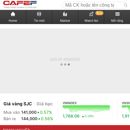
New
Home
Tin mới
Market
Watch list
Mở rộng
Giá vàng SJC
Giá bạc
VNINDEX
VN30
Mua vào
141,000
0.57%
1,768.06
1,91
0.19%
Bán ra
144,000
0.56%