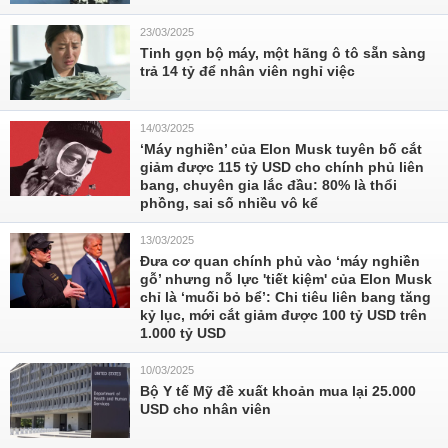
23/03/2025
Tinh gọn bộ máy, một hãng ô tô sẵn sàng
trả 14 tỷ để nhân viên nghỉ việc
14/03/2025
‘Máy nghiền’ của Elon Musk tuyên bố cắt
giảm được 115 tỷ USD cho chính phủ liên
bang, chuyên gia lắc đầu: 80% là thổi
phồng, sai số nhiều vô kể
13/03/2025
Đưa cơ quan chính phủ vào ‘máy nghiền
gỗ’ nhưng nỗ lực 'tiết kiệm' của Elon Musk
chỉ là ‘muối bỏ bể’: Chi tiêu liên bang tăng
kỷ lục, mới cắt giảm được 100 tỷ USD trên
1.000 tỷ USD
10/03/2025
Bộ Y tế Mỹ đề xuất khoản mua lại 25.000
USD cho nhân viên