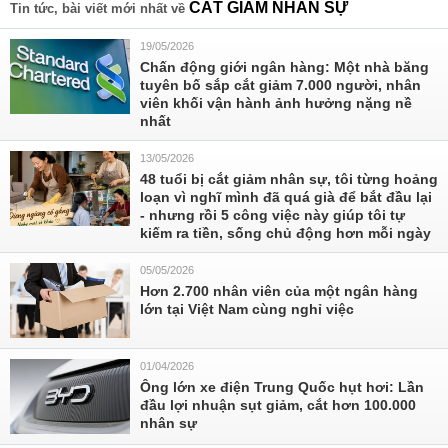
CẮT GIẢM NHÂN SỰ
Tin tức, bài viết mới nhất về
19/05/2026
Chấn động giới ngân hàng: Một nhà băng
tuyên bố sắp cắt giảm 7.000 người, nhân
viên khối vận hành ảnh hưởng nặng nề
nhất
13/05/2026
48 tuổi bị cắt giảm nhân sự, tôi từng hoảng
loạn vì nghĩ mình đã quá già để bắt đầu lại
- nhưng rồi 5 công việc này giúp tôi tự
kiếm ra tiền, sống chủ động hơn mỗi ngày
05/05/2026
Hơn 2.700 nhân viên của một ngân hàng
lớn tại Việt Nam cùng nghỉ việc
01/04/2026
Ông lớn xe điện Trung Quốc hụt hơi: Lần
đầu lợi nhuận sụt giảm, cắt hơn 100.000
nhân sự