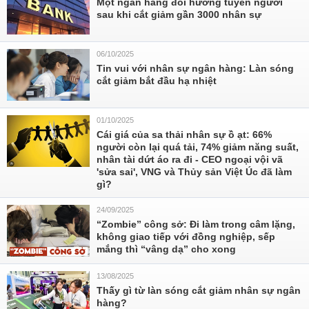
Một ngân hàng đổi hướng tuyển người
sau khi cắt giảm gần 3000 nhân sự
06/10/2025
Tin vui với nhân sự ngân hàng: Làn sóng
cắt giảm bắt đầu hạ nhiệt
01/10/2025
Cái giá của sa thải nhân sự ồ ạt: 66%
người còn lại quá tải, 74% giảm năng suất,
nhân tài dứt áo ra đi - CEO ngoại vội vã
'sửa sai', VNG và Thủy sản Việt Úc đã làm
gì?
24/09/2025
“Zombie” công sở: Đi làm trong câm lặng,
không giao tiếp với đồng nghiệp, sếp
mắng thì “vâng dạ” cho xong
13/08/2025
Thấy gì từ làn sóng cắt giảm nhân sự ngân
hàng?