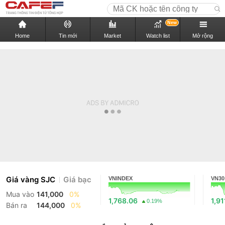
New
Home
Tin mới
Market
Watch list
Mở rộng
Giá vàng SJC
Giá bạc
VNINDEX
VN30
Mua vào
141,000
0%
1,768.06
1,91
0.19%
Bán ra
144,000
0%