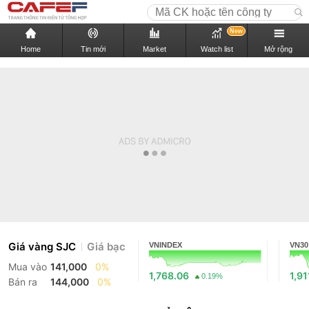
New
Home
Tin mới
Market
Watch list
Mở rộng
Giá vàng SJC
Giá bạc
VNINDEX
VN30
Mua vào
141,000
0%
1,768.06
1,91
0.19%
Bán ra
144,000
0%