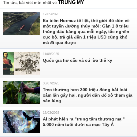
TRUNG MỸ
Tin tức, bài viết mới nhất về
12/05/2026
Eo biển Hormuz tê liệt, thế giới đổ dồn về
một tuyến đường thủy mới: Gần 1,8 triệu
thùng dầu băng qua mỗi ngày, tắc nghẽn
cục bộ, trả giá đến 1 triệu USD cũng khó
mà đi qua được
11/09/2025
Quốc gia hư cấu và cú lừa thế kỷ
30/07/2025
Treo thưởng hơn 300 triệu đồng bắt loài
xâm lấn gây hại, người dân đổ xô tham gia
săn lùng
16/03/2025
AI phát hiện ra "trung tâm thương mại"
5.000 năm tuổi dưới sa mạc Tây Á