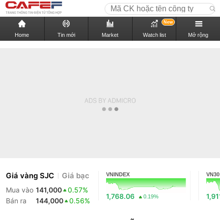
New
Home
Tin mới
Market
Watch list
Mở rộng
Giá vàng SJC
Giá bạc
VNINDEX
VN30
Mua vào
141,000
0.57%
1,768.06
1,91
0.19%
Bán ra
144,000
0.56%