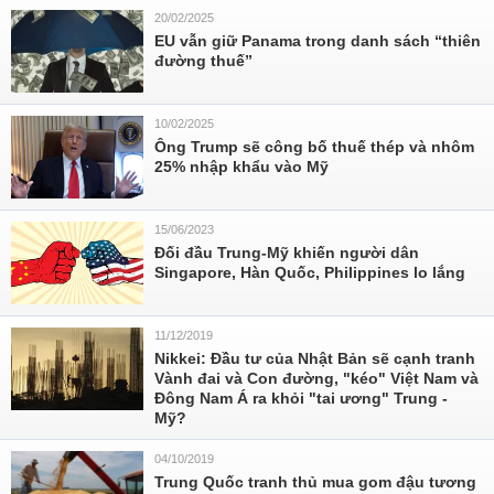
20/02/2025
EU vẫn giữ Panama trong danh sách “thiên
đường thuế”
10/02/2025
Ông Trump sẽ công bố thuế thép và nhôm
25% nhập khẩu vào Mỹ
15/06/2023
Đối đầu Trung-Mỹ khiến người dân
Singapore, Hàn Quốc, Philippines lo lắng
11/12/2019
Nikkei: Đầu tư của Nhật Bản sẽ cạnh tranh
Vành đai và Con đường, "kéo" Việt Nam và
Đông Nam Á ra khỏi "tai ương" Trung -
Mỹ?
04/10/2019
Trung Quốc tranh thủ mua gom đậu tương