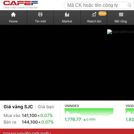
New
Home
Tin mới
Market
Watch list
Mở rộng
Giá vàng SJC
Giá bạc
VNINDEX
VN30
Mua vào
141,100
0.07%
1,776.77
1,92
0.49%
Bán ra
144,100
0.07%