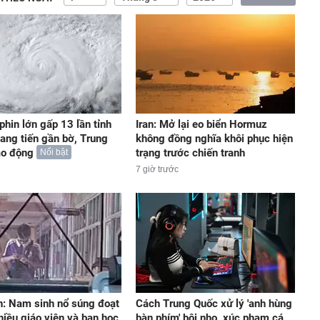
phin lớn gấp 13 lần tỉnh
Iran: Mở lại eo biển Hormuz
iang tiến gần bờ, Trung
không đồng nghĩa khôi phục hiện
áo động
trạng trước chiến tranh
Nổi bật
7 giờ trước
n: Nam sinh nổ súng đoạt
Cách Trung Quốc xử lý 'anh hùng
iều giáo viên và bạn học
bàn phím' bôi nhọ, xúc phạm cá