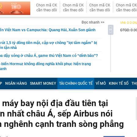
Chọn mã CK
Chọn mã CK
Chọn mã CK
Chọn mã CK
cần theo dõi
cần theo dõi
cần theo dõi
cần theo dõi
Đọc nhanh >>
iến Việt Nam vs Campuchia: Quang Hải, Xuân Son giành
rút 1,5 tỷ đồng tiền mặt, cặp vợ chồng "lọt tầm ngắm" bị
ến tận nhà
ọa dậy sóng ở châu Á, game thủ Việt Nam có “dính bão”?
eo biển Hormuz không đồng nghĩa khôi phục hiện trạng
ranh
26, hoàn thành kế hoạch cơ cấu lại vốn nhà nước tại
giai đoạn 2026-2030
P
NGÂN HÀNG
SMART MONEY
TÀI CHÍNH QUỐC TẾ
VĨ MÔ
KINH TẾ SỐ
TH
an Anh Tú: Việt Nam không nên vội vàng trước
máy bay nội địa đầu tiên tại
ộ trang sức kim cương 25 tỷ của bà Trương Mỹ Lan:
ơn nhưng món đắt nhất giá 9,4 tỷ
n nhất châu Á, sếp Airbus nói
a Quạt và Hồ Văn Khoa bị khởi tố sau loạt livestream
mạng xã hội
an nghênh cạnh tranh sòng phẳng
 đạn đạo Nga liên tục xuyên thủng lưới phòng không