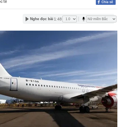
c tế
Chia sẻ
lên thành phố trực thuộc Trung ương mới của Việt Nam
 Giang có biệt danh 'Mười Khó'?
1:48
Nghe đọc bài
 hàng 7/8 tại Agribank, Vietcombank, BIDV, VietinBank,
k, HDBank,...
8 năm tuổi héo khô suốt 2 năm bỗng bật chồi, cách xử
bà khiến dân mạng nể phục
 sinh nổ súng đoạt mạng nhiều giáo viên và bạn học
phòng phẩm tiết lộ 4 món đầu năm học bán rất chạy
 lại ít dùng
t quả xổ số miền Bắc hôm nay thứ Sáu ngày 7/8/2026
ân hàng chưa từng được sử dụng bất ngờ có số dư 100
 Nội hay bán hết trước giờ trưa?
ốc xử lý 'anh hùng bàn phím' bôi nhọ, xúc phạm cá nhân
nh cọc tiền tổng giá trị 80.000.000 đồng bị bỏ lại ở địa
CD