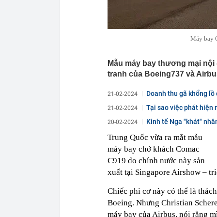
Máy bay C
Mẫu máy bay thương mại nội đ
tranh của Boeing737 và Airbu
Doanh thu gã khổng lồ
21-02-2024
Tại sao việc phát hiện 
21-02-2024
Kinh tế Nga "khát" nhâ
20-02-2024
Trung Quốc vừa ra mắt mẫu
máy bay chở khách Comac
C919 do chính nước này sản
xuất tại Singapore Airshow – tr
Chiếc phi cơ này có thể là thác
Boeing. Nhưng Christian Schere
máy bay của Airbus, nói rằng m