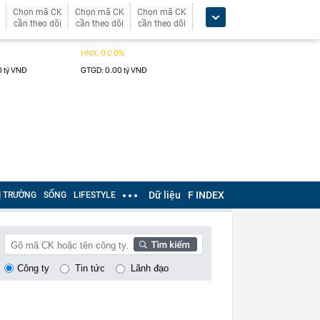
Chọn mã CK
Chọn mã CK
Chọn mã CK
cần theo dõi
cần theo dõi
cần theo dõi
Dữ liệu
F INDEX
Ị TRƯỜNG
SỐNG
LIFESTYLE
Công ty
Tin tức
Lãnh đạo