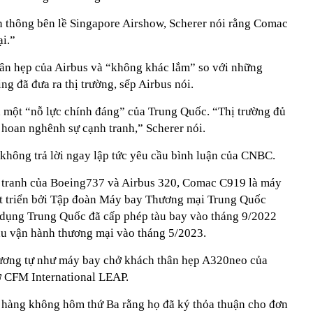
ền thông bên lề Singapore Airshow, Scherer nói rằng Comac
i.”
ân hẹp của Airbus và “không khác lắm” so với những
ng đã đưa ra thị trường, sếp Airbus nói.
 một “nỗ lực chính đáng” của Trung Quốc. “Thị trường đủ
 hoan nghênh sự cạnh tranh,” Scherer nói.
hông trả lời ngay lập tức yêu cầu bình luận của CNBC.
h tranh của Boeing737 và Airbus 320, Comac C919 là máy
át triển bởi Tập đoàn Máy bay Thương mại Trung Quốc
ụng Trung Quốc đã cấp phép tàu bay vào tháng 9/2022
đầu vận hành thương mại vào tháng 5/2023.
ương tự như máy bay chở khách thân hẹp A320neo của
ơ CFM International LEAP.
 hàng không hôm thứ Ba rằng họ đã ký thỏa thuận cho đơn