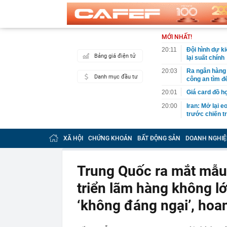
MỚI NHẤT!
20:11
Đội hình dự k
Bảng giá điện tử
lại suất chính
20:03
Ra ngân hàng 
Danh mục đầu tư
công an tìm đ
20:01
Giá card đồ h
20:00
Iran: Mở lại 
trước chiến t
19:59
Trước 31/8/20
doanh nghiệp 
XÃ HỘI
CHỨNG KHOÁN
BẤT ĐỘNG SẢN
DOANH NGHIỆ
19:49
Chuyên gia Ph
Campuchia
Trung Quốc ra mắt mẫu 
19:40
Đem đấu giá b
Mất hết hóa đ
triển lãm hàng không lớ
19:37
Khánh Sky, Vu
gây náo loạn 
‘không đáng ngại’, ho
19:37
Lý do tên lửa
Ukraine