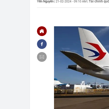
Tài chính quố
Yến Nguyễn
|
21-02-2024 - 09:10 AM
|
19:37
Nơi chuẩn bị 
báo tin vui
19:28
Vì sao Trường
19:23
Lãi suất ngân
MB, Sacomban
19:21
Cây nha đam 2
lý của người 
19:10
Thái Lan: Nam
19:10
Chủ tiệm văn 
nhưng học sinh
19:00
XSMB 7/8 - Kế
18:57
Tài khoản ng
triệu đồng
18:50
Vì sao phở Hà
18:50
Cách Trung Qu
18:45
Công an xác mi
điểm làm CC