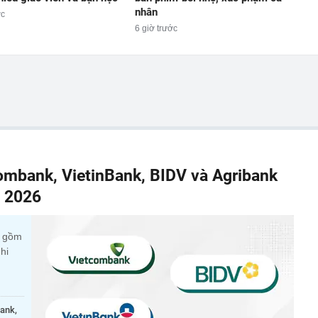
nhân
ớc
6 giờ trước
combank, VietinBank, BIDV và Agribank
m 2026
c gồm
hi
bank,