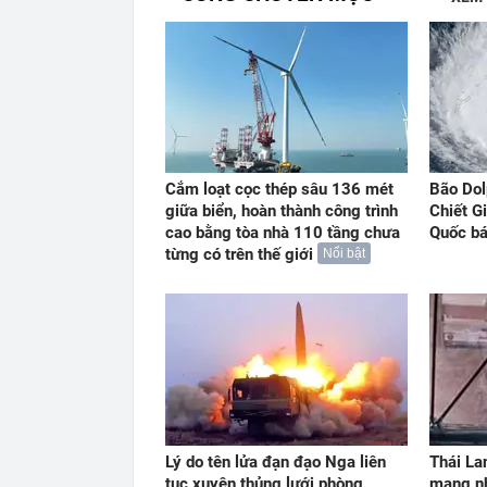
Cắm loạt cọc thép sâu 136 mét
Bão Dol
giữa biển, hoàn thành công trình
Chiết G
cao bằng tòa nhà 110 tầng chưa
Quốc b
từng có trên thế giới
Nổi bật
Lý do tên lửa đạn đạo Nga liên
Thái La
tục xuyên thủng lưới phòng
mạng nh