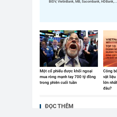
BIDV, VietinBank, MB, Sacombank, HDBank,..
Một cổ phiếu được khối ngoại
Công bố
mua ròng mạnh tay 700 tỷ đồng
vật liệ
trong phiên cuối tuần
lớn nhấ
đâu?
ĐỌC THÊM