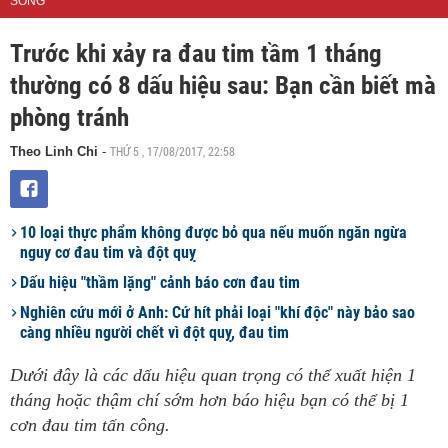
SỐNG
Trước khi xảy ra đau tim tầm 1 tháng
thường có 8 dấu hiệu sau: Bạn cần biết mà
phòng tránh
THỨ 5 , 17/08/2017, 22:58
Theo Linh Chi
-
10 loại thực phẩm không được bỏ qua nếu muốn ngăn ngừa
nguy cơ đau tim và đột quỵ
Dấu hiệu "thầm lặng" cảnh báo cơn đau tim
Nghiên cứu mới ở Anh: Cứ hít phải loại "khí độc" này bảo sao
càng nhiều người chết vì đột quỵ, đau tim
Dưới đây là các dấu hiệu quan trọng có thể xuất hiện 1
tháng hoặc thậm chí sớm hơn báo hiệu bạn có thể bị 1
cơn đau tim tấn công.