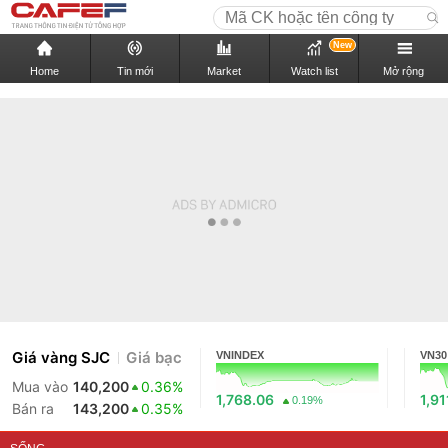
New
Home
Tin mới
Market
Watch list
Mở rộng
Giá vàng SJC
Giá bạc
VNINDEX
VN30
Mua vào
140,200
0.36%
1,768.06
1,91
0.19%
Bán ra
143,200
0.35%