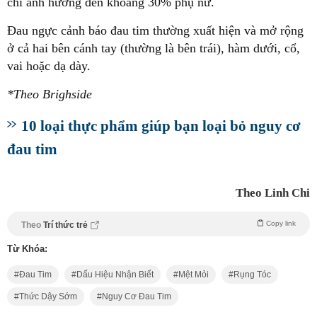
chỉ ảnh hưởng đến khoảng 30% phụ nữ.
Đau ngực cảnh báo đau tim thường xuất hiện và mở rộng
ở cả hai bên cánh tay (thường là bên trái), hàm dưới, cổ,
vai hoặc dạ dày.
*Theo Brighside
10 loại thực phẩm giúp bạn loại bỏ nguy cơ
đau tim
Theo Linh Chi
Copy link
Theo
Trí thức trẻ
Từ Khóa:
Đau Tim
Dấu Hiệu Nhận Biết
Mệt Mỏi
Rụng Tóc
Thức Dậy Sớm
Nguy Cơ Đau Tim