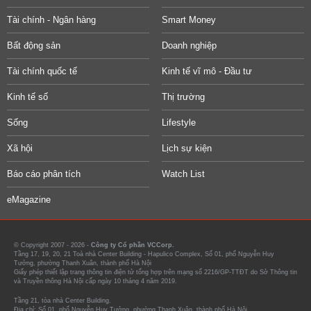
Tài chính - Ngân hàng
Smart Money
Bất động sản
Doanh nghiệp
Tài chính quốc tế
Kinh tế vĩ mô - Đầu tư
Kinh tế số
Thị trường
Sống
Lifestyle
Xã hội
Lịch sự kiện
Báo cáo phân tích
Watch List
eMagazine
© Copyright 2007 - 2026 -
Công ty Cổ phần VCCorp.
Tầng 17, 19, 20, 21 Toà nhà Center Building - Hapulico Complex, Số 01, phố Nguyễn Huy
Tưởng, phường Thanh Xuân, thành phố Hà Nội
Giấy phép thiết lập trang thông tin điện tử tổng hợp trên mạng số 2216/GP-TTĐT do Sở Thông tin
và Truyền thông Hà Nội cấp ngày 10 tháng 4 năm 2019.
Tầng 21, tòa nhà Center Building.
Địa chỉ: Số 01, phố Nguyễn Huy Tưởng, phường Thanh Xuân, thành phố Hà Nội