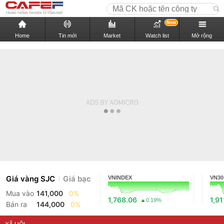
New
Home
Tin mới
Market
Watch list
Mở rộng
Giá vàng SJC
Giá bạc
VNINDEX
VN30
Mua vào
141,000
0%
1,768.06
1,91
0.19%
Bán ra
144,000
0%