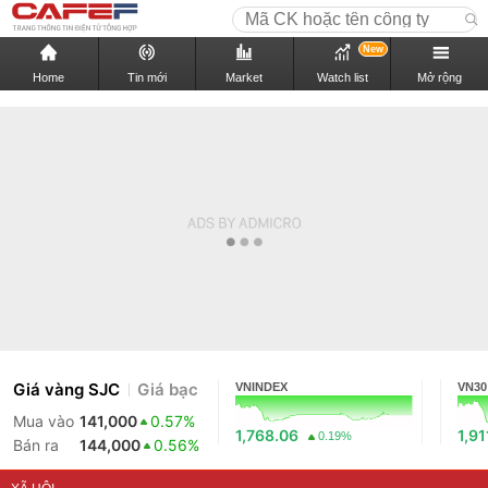
New
Home
Tin mới
Market
Watch list
Mở rộng
Giá vàng SJC
Giá bạc
VNINDEX
VN30
Mua vào
141,000
0.57%
1,768.06
1,91
0.19%
Bán ra
144,000
0.56%