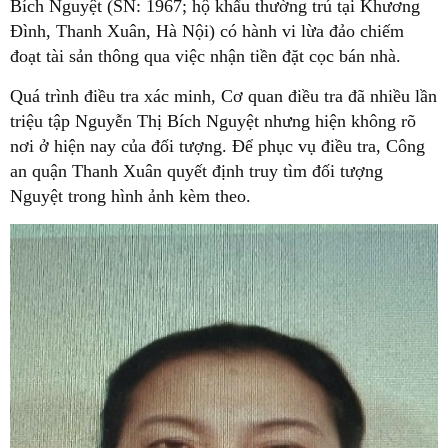
Bích Nguyệt (SN: 1967; hộ khẩu thường trú tại Khương
Đình, Thanh Xuân, Hà Nội) có hành vi lừa đảo chiếm
đoạt tài sản thông qua việc nhận tiền đặt cọc bán nhà.
Quá trình điều tra xác minh, Cơ quan điều tra đã nhiều lần
triệu tập Nguyễn Thị Bích Nguyệt nhưng hiện không rõ
nơi ở hiện nay của đối tượng. Để phục vụ điều tra, Công
an quận Thanh Xuân quyết định truy tìm đối tượng
Nguyệt trong hình ảnh kèm theo.