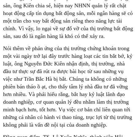
sản, ông Kiên chia sẻ, hiện nay NHNN quản lý rất chặt
hoạt động cấp tín dụng bất động sản, mỗi ngân hàng sẽ có
một trần cho vay bất động sản riêng theo năng lực tài
chính. Vì vậy, lo ngại về sự đổ vỡ của thị trường bất động
sản, sau đó là ngân hàng là khó có thể xảy ra.
Nói thêm về phản ứng của thị trường chứng khoán trong
một vài ngày trở lại đây trước hàng loạt các tin bắt bớ, kỷ
luật, ông Nguyễn Đức Kiên nhận định, thị trường, nhà
đầu tư thực sự đã rút ra được bài học từ sau những vụ
việc như Trần Bắc Hà bị bắt. Chúng ta không có những
phiên bán tháo ồ ạt, cho thấy tâm lý nhà đầu tư đã vững
hơn nhiều. Và phải hiểu rằng, bắt hay kỷ luật lãnh đạo
doanh nghiệp, cơ quan quản lý đều nhằm làm thị trường
minh bạch hơn, tốt hơn. Vụ việc cơ bản chỉ liên quan tới
những cá nhân có hành vi thao túng, trục lợi từ thị trường
không phải là vấn đề nội tại của doanh nghiệp.
Đồng quan điểm, TS. Lê Xuân Nghĩa, thành viên Hội