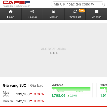
New
Home
Tin mới
Market
Watch list
Mở rộng
Giá vàng SJC
Giá bạc
VNINDEX
VN30
Mua
139,200
-0.36%
1,768.06
1,91
vào
0.19%
Bán ra
142,200
-0.35%