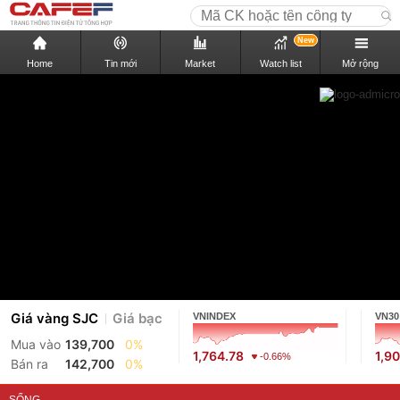
New
Home
Tin mới
Market
Watch list
Mở rộng
Giá vàng SJC
Giá bạc
VNINDEX
VN30
Mua vào
139,700
0%
1,764.78
1,9
-0.66%
Bán ra
142,700
0%