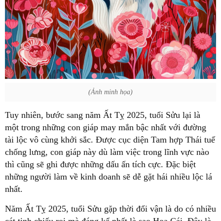
(Ảnh minh họa)
Tuy nhiên, bước sang năm Ất Tỵ 2025, tuổi Sửu lại là
một trong những con giáp may mắn bậc nhất với đường
tài lộc vô cùng khởi sắc. Được cục diện Tam hợp Thái tuế
chống lưng, con giáp này dù làm việc trong lĩnh vực nào
thì cũng sẽ ghi được những dấu ấn tích cực. Đặc biệt
những người làm về kinh doanh sẽ dễ gặt hái nhiều lộc lá
nhất.
Năm Ất Tỵ 2025, tuổi Sửu gặp thời đổi vận là do có nhiều
cát tinh chiếu rọi mà đáng kể nhất là sao Hoa Cái. Đây là