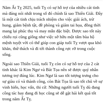
Năm Ất Tỵ 2025, tuổi Tỵ có sự hỗ trợ của nhiều cát tinh
mà đáng nói nhất trong số đó chính là sao Thiên Giải. Đây
là một cát tinh chịu trách nhiệm cho việc giải ách, trừ
hung, giảm bệnh tật, đề phòng và giảm tai họa, đồng thời
mang lại phúc thọ và may mắn đặc biệt. Được sao tốt này
chiếu rọi cũng giống như việc sở hữu một tấm bùa hộ
mệnh tuyệt vời có thể giúp con giáp tuổi Tỵ vượt qua khó
khăn, thử thách và đi tới thành công rực rỡ trong cuộc
sống.
Ngoài sao Thiên Giải, tuổi Tỵ còn có sự hỗ trợ của 2 cát
tinh khác là Kim Ngư và Bát Tọa nên sẽ được quý nhân
tương trợ đúng lúc. Kim Ngư là sao tốt tượng trưng cho
sự giàu có và thành công, còn Bát Tọa là sao tốt chủ về sự
vinh hiển, học vấn, thi cử. Những người tuổi Tỵ dù đang
công tác hay đang đi học cũng sẽ dễ gặt hái kết quả tốt
trong năm Ất Tỵ.