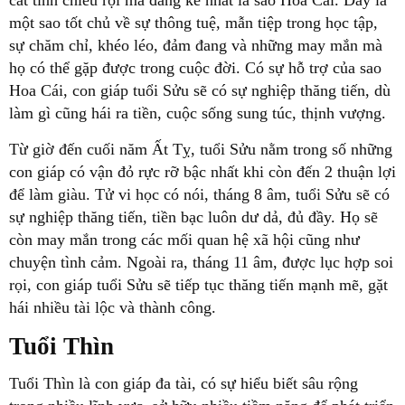
một sao tốt chủ về sự thông tuệ, mẫn tiệp trong học tập,
sự chăm chỉ, khéo léo, đảm đang và những may mắn mà
họ có thể gặp được trong cuộc đời. Có sự hỗ trợ của sao
Hoa Cái, con giáp tuổi Sửu sẽ có sự nghiệp thăng tiến, dù
làm gì cũng hái ra tiền, cuộc sống sung túc, thịnh vượng.
Từ giờ đến cuối năm Ất Tỵ, tuổi Sửu nằm trong số những
con giáp có vận đỏ rực rỡ bậc nhất khi còn đến 2 thuận lợi
để làm giàu. Tử vi học có nói, tháng 8 âm, tuổi Sửu sẽ có
sự nghiệp thăng tiến, tiền bạc luôn dư dả, đủ đầy. Họ sẽ
còn may mắn trong các mối quan hệ xã hội cũng như
chuyện tình cảm. Ngoài ra, tháng 11 âm, được lục hợp soi
rọi, con giáp tuổi Sửu sẽ tiếp tục thăng tiến mạnh mẽ, gặt
hái nhiều tài lộc và thành công.
Tuổi Thìn
Tuổi Thìn là con giáp đa tài, có sự hiểu biết sâu rộng