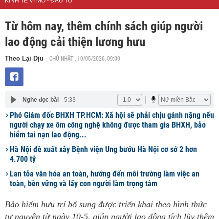
KINH TẾ VĨ MÔ - ĐẦU TƯ
Từ hôm nay, thêm chính sách giúp người
lao động cải thiện lương hưu
CHỦ NHẬT , 10/05/2026, 09:00
Theo Lại Dịu
-
Nghe đọc bài
5:33
Phó Giám đốc BHXH TP.HCM: Xã hội sẽ phải chịu gánh nặng nếu
người chạy xe ôm công nghệ không được tham gia BHXH, bảo
hiểm tai nạn lao động...
Hà Nội đề xuất xây Bệnh viện Ung bướu Hà Nội cơ sở 2 hơn
4.700 tỷ
Lan tỏa văn hóa an toàn, hướng đến môi trường làm việc an
toàn, bền vững và lấy con người làm trọng tâm
Bảo hiểm hưu trí bổ sung được triển khai theo hình thức
tự nguyện từ ngày 10-5, giúp người lao động tích lũy thêm