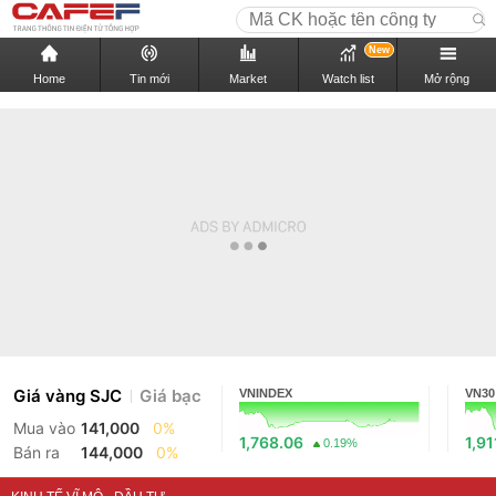
New
Home
Tin mới
Market
Watch list
Mở rộng
Giá vàng SJC
Giá bạc
VNINDEX
VN30
Mua vào
141,000
0%
1,768.06
1,91
0.19%
Bán ra
144,000
0%