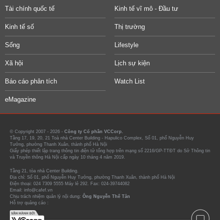
Tài chính quốc tế
Kinh tế vĩ mô - Đầu tư
Kinh tế số
Thị trường
Sống
Lifestyle
Xã hội
Lịch sự kiện
Báo cáo phân tích
Watch List
eMagazine
© Copyright 2007 - 2026 -
Công ty Cổ phần VCCorp.
Tầng 17, 19, 20, 21 Toà nhà Center Building - Hapulico Complex, Số 01, phố Nguyễn Huy
Tưởng, phường Thanh Xuân, thành phố Hà Nội
Giấy phép thiết lập trang thông tin điện tử tổng hợp trên mạng số 2216/GP-TTĐT do Sở Thông tin
và Truyền thông Hà Nội cấp ngày 10 tháng 4 năm 2019.
Tầng 21, tòa nhà Center Building.
Địa chỉ: Số 01, phố Nguyễn Huy Tưởng, phường Thanh Xuân, thành phố Hà Nội
Điện thoại: 024 7309 5555 Máy lẻ 292. Fax: 024-39744082
Email: info@cafef.vn
Chịu trách nhiệm quản lý nội dung:
Ông Nguyễn Thế Tân
Hỗ trợ quảng cáo :