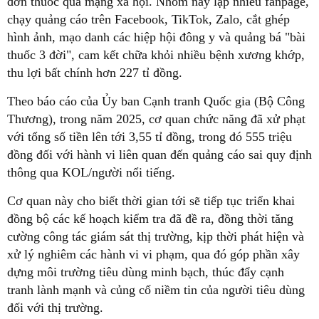
đơn thuốc qua mạng xã hội. Nhóm này lập nhiều fanpage,
chạy quảng cáo trên Facebook, TikTok, Zalo, cắt ghép
hình ảnh, mạo danh các hiệp hội đông y và quảng bá "bài
thuốc 3 đời", cam kết chữa khỏi nhiều bệnh xương khớp,
thu lợi bất chính hơn 227 tỉ đồng.
Theo báo cáo của Ủy ban Cạnh tranh Quốc gia (Bộ Công
Thương), trong năm 2025, cơ quan chức năng đã xử phạt
với tổng số tiền lên tới 3,55 tỉ đồng, trong đó 555 triệu
đồng đối với hành vi liên quan đến quảng cáo sai quy định
thông qua KOL/người nổi tiếng.
Cơ quan này cho biết thời gian tới sẽ tiếp tục triển khai
đồng bộ các kế hoạch kiểm tra đã đề ra, đồng thời tăng
cường công tác giám sát thị trường, kịp thời phát hiện và
xử lý nghiêm các hành vi vi phạm, qua đó góp phần xây
dựng môi trường tiêu dùng minh bạch, thúc đẩy cạnh
tranh lành mạnh và củng cố niềm tin của người tiêu dùng
đối với thị trường.