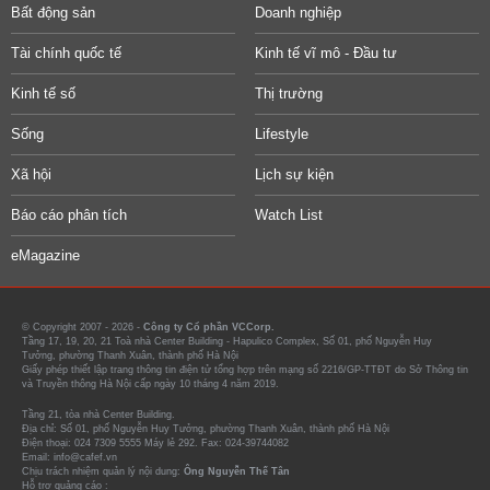
Bất động sản
Doanh nghiệp
Tài chính quốc tế
Kinh tế vĩ mô - Đầu tư
Kinh tế số
Thị trường
Sống
Lifestyle
Xã hội
Lịch sự kiện
Báo cáo phân tích
Watch List
eMagazine
© Copyright 2007 - 2026 -
Công ty Cổ phần VCCorp.
Tầng 17, 19, 20, 21 Toà nhà Center Building - Hapulico Complex, Số 01, phố Nguyễn Huy
Tưởng, phường Thanh Xuân, thành phố Hà Nội
Giấy phép thiết lập trang thông tin điện tử tổng hợp trên mạng số 2216/GP-TTĐT do Sở Thông tin
và Truyền thông Hà Nội cấp ngày 10 tháng 4 năm 2019.
Tầng 21, tòa nhà Center Building.
Địa chỉ: Số 01, phố Nguyễn Huy Tưởng, phường Thanh Xuân, thành phố Hà Nội
Điện thoại: 024 7309 5555 Máy lẻ 292. Fax: 024-39744082
Email: info@cafef.vn
Chịu trách nhiệm quản lý nội dung:
Ông Nguyễn Thế Tân
Hỗ trợ quảng cáo :