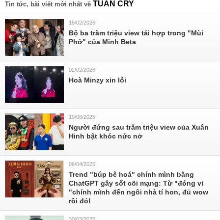
TUẤN CRY
Tin tức, bài viết mới nhất về
15/02/2026
Bộ ba trăm triệu view tái hợp trong "Mùi
Phở" của Minh Beta
02/02/2026
Hoà Minzy xin lỗi
19/06/2025
Người đứng sau trăm triệu view của Xuân
Hinh bật khóc nức nở
06/04/2025
Trend "búp bê hoá" chính mình bằng
ChatGPT gây sốt cõi mạng: Từ "đóng vỉ
"chính mình đến ngôi nhà tí hon, đủ wow
rồi đó!
30/03/2025