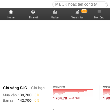
New
Home
Tin mới
Market
Watch list
Mở rộng
Giá vàng SJC
Giá bạc
VNINDEX
VN30
Mua vào
139,700
0%
1,764.78
1,9
-0.66%
Bán ra
142,700
0%