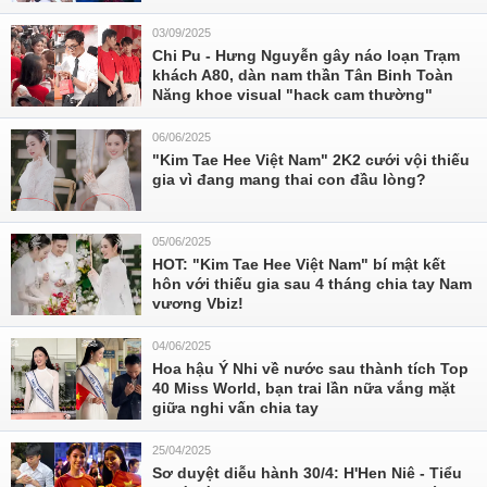
03/09/2025
Chi Pu - Hưng Nguyễn gây náo loạn Trạm
khách A80, dàn nam thần Tân Binh Toàn
Năng khoe visual "hack cam thường"
06/06/2025
"Kim Tae Hee Việt Nam" 2K2 cưới vội thiếu
gia vì đang mang thai con đầu lòng?
05/06/2025
HOT: "Kim Tae Hee Việt Nam" bí mật kết
hôn với thiếu gia sau 4 tháng chia tay Nam
vương Vbiz!
04/06/2025
Hoa hậu Ý Nhi về nước sau thành tích Top
40 Miss World, bạn trai lần nữa vắng mặt
giữa nghi vấn chia tay
25/04/2025
Sơ duyệt diễu hành 30/4: H'Hen Niê - Tiểu