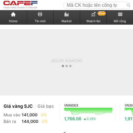
New
Home
Tin mới
Market
Watch list
Mở rộng
Giá vàng SJC
Giá bạc
VNINDEX
VN30
Mua vào
141,000
0%
1,768.06
1,91
0.19%
Bán ra
144,000
0%