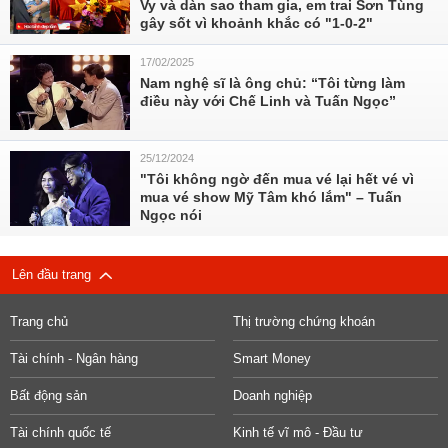
Vy và dàn sao tham gia, em trai Sơn Tùng
gây sốt vì khoảnh khắc có "1-0-2"
17/02/2025
Nam nghệ sĩ là ông chủ: “Tôi từng làm
điều này với Chế Linh và Tuấn Ngọc”
25/12/2024
"Tôi không ngờ đến mua vé lại hết vé vì
mua vé show Mỹ Tâm khó lắm" – Tuấn
Ngọc nói
Lên đầu trang
Trang chủ
Thị trường chứng khoán
Tài chính - Ngân hàng
Smart Money
Bất động sản
Doanh nghiệp
Tài chính quốc tế
Kinh tế vĩ mô - Đầu tư