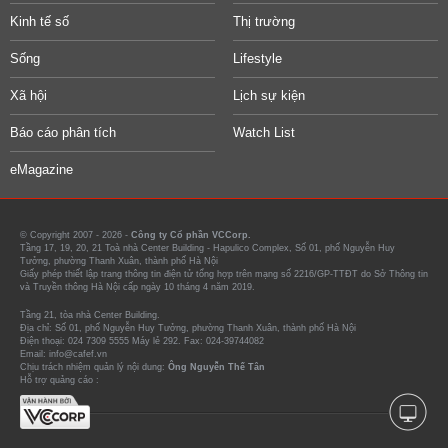
Kinh tế số
Thị trường
Sống
Lifestyle
Xã hội
Lịch sự kiện
Báo cáo phân tích
Watch List
eMagazine
© Copyright 2007 - 2026 -
Công ty Cổ phần VCCorp.
Tầng 17, 19, 20, 21 Toà nhà Center Building - Hapulico Complex, Số 01, phố Nguyễn Huy
Tưởng, phường Thanh Xuân, thành phố Hà Nội
Giấy phép thiết lập trang thông tin điện tử tổng hợp trên mạng số 2216/GP-TTĐT do Sở Thông tin
và Truyền thông Hà Nội cấp ngày 10 tháng 4 năm 2019.
Tầng 21, tòa nhà Center Building.
Địa chỉ: Số 01, phố Nguyễn Huy Tưởng, phường Thanh Xuân, thành phố Hà Nội
Điện thoại: 024 7309 5555 Máy lẻ 292. Fax: 024-39744082
Email: info@cafef.vn
Chịu trách nhiệm quản lý nội dung:
Ông Nguyễn Thế Tân
Hỗ trợ quảng cáo :