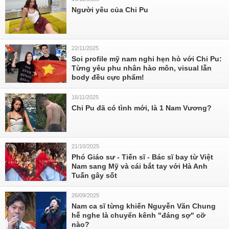
Người yêu của Chi Pu
22/11/2025
Soi profile mỹ nam nghi hẹn hò với Chi Pu:
Từng yêu phu nhân hào môn, visual lẫn
body đều cực phẩm!
16/11/2025
Chi Pu đã có tình mới, là 1 Nam Vương?
21/10/2025
Phó Giáo sư - Tiến sĩ - Bác sĩ bay từ Việt
Nam sang Mỹ và cái bắt tay với Hà Anh
Tuấn gây sốt
26/09/2025
Nam ca sĩ từng khiến Nguyễn Văn Chung
hễ nghe là chuyển kênh "đáng sợ" cỡ
nào?