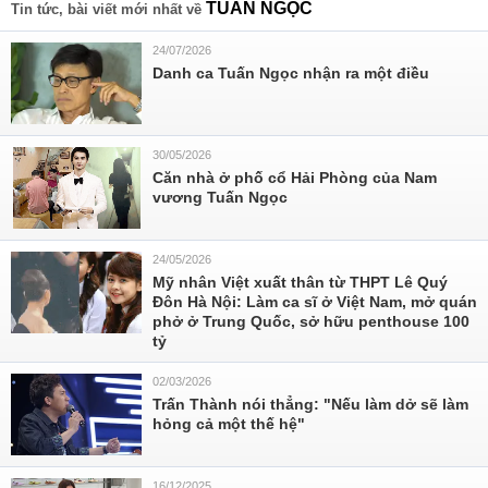
TUẤN NGỌC
Tin tức, bài viết mới nhất về
24/07/2026
Danh ca Tuấn Ngọc nhận ra một điều
30/05/2026
Căn nhà ở phố cổ Hải Phòng của Nam
vương Tuấn Ngọc
24/05/2026
Mỹ nhân Việt xuất thân từ THPT Lê Quý
Đôn Hà Nội: Làm ca sĩ ở Việt Nam, mở quán
phở ở Trung Quốc, sở hữu penthouse 100
tỷ
02/03/2026
Trấn Thành nói thẳng: "Nếu làm dở sẽ làm
hỏng cả một thế hệ"
16/12/2025