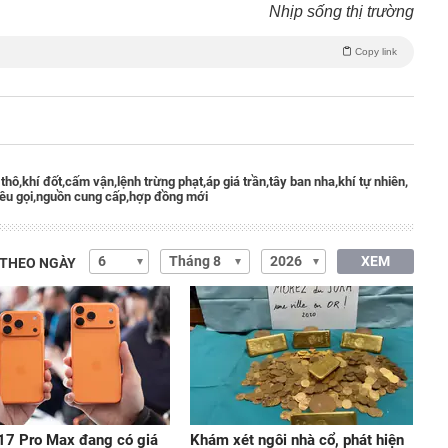
Nhịp sống thị trường
Copy link
thô,
khí đốt,
cấm vận,
lệnh trừng phạt,
áp giá trần,
tây ban nha,
khí tự nhiên,
kêu gọi,
nguồn cung cấp,
hợp đồng mới
XEM
 THEO NGÀY
17 Pro Max đang có giá
Khám xét ngôi nhà cổ, phát hiện