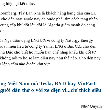
ng hiện tại kết thúc.
 Bloomberg, Tây Ban Nha là khách hàng hàng đầu của EU
cho đến nay. Nước này đã buộc phải tìm cách tăng nhập
 cung cấp khí đốt lâu đời là Algeria giảm mạnh do căng
gia.
của Nga dưới dạng LNG bởi vì công ty Naturgy Energy
ua nhiên liệu từ công ty Yamal LNG ở Bắc Cực cho đến
hủ Đức cho biết họ muốn hạn chế nhập khẩu khí đốt tự
không nói rõ họ sẽ làm điều này như thế nào. Cho đến nay,
ỳ lệnh cấm nào ở cấp khu vực.
iềng Việt Nam mà Tesla, BYD hay VinFast
ười dân thờ ơ với xe điện vì...chỉ thích siêu
Như Quỳnh