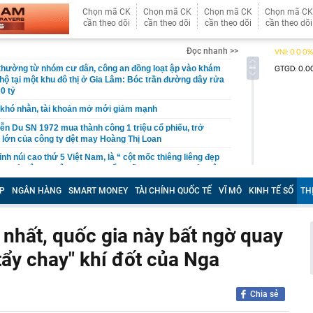
Chọn mã CK
Chọn mã CK
Chọn mã CK
Chọn mã CK
cần theo dõi
cần theo dõi
cần theo dõi
cần theo dõi
Đọc nhanh >>
 thường từ nhóm cư dân, công an đồng loạt ập vào khám
 hộ tại một khu đô thị ở Gia Lâm: Bóc trần đường dây rửa
0 tỷ
khó nhằn, tài khoản mở mới giảm mạnh
ễn Du SN 1972 mua thành công 1 triệu cổ phiếu, trở
 lớn của công ty dệt may Hoàng Thị Loan
đỉnh núi cao thứ 5 Việt Nam, là “ cột mốc thiêng liêng đẹp
ng” ở độ cao trên 3.000m, điểm đến "trong mơ" của dân
P
NGÂN HÀNG
SMART MONEY
TÀI CHÍNH QUỐC TẾ
VĨ MÔ
KINH TẾ SỐ
TH
 hệ thống y khoa tư nhân sở hữu 14 bệnh viện, 2.900
vừa được vinh danh "Hệ thống Y khoa tốt nhất Việt Nam
 nhất, quốc gia này bất ngờ quay
hoán bị HoSE cắt margin trong tháng 8
tẩy chay" khí đốt của Nga
iệp Việt thu hơn 1 tỷ USD ở nước ngoài trong nửa đầu
i nhuận tăng hơn 120%
Vietcap dự phóng VN-Index có thể chạm mốc 1.885 điểm
Chia sẻ
áng 8