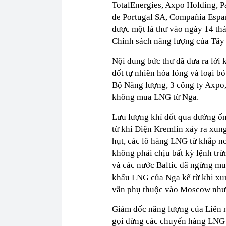
TotalEnergies, Axpo Holding, P
de Portugal SA, Compañía Españ
được một lá thư vào ngày 14 th
Chính sách năng lượng của Tây
Nội dung bức thư đã đưa ra lời
đốt tự nhiên hóa lỏng và loại 
Bộ Năng lượng, 3 công ty Axpo, 
không mua LNG từ Nga.
Lưu lượng khí đốt qua đường ốn
từ khi Điện Kremlin xảy ra xung
hụt, các lô hàng LNG từ khắp nơ
không phải chịu bất kỳ lệnh tr
và các nước Baltic đã ngừng m
khẩu LNG của Nga kể từ khi xun
vẫn phụ thuộc vào Moscow như 
Giám đốc năng lượng của Liên 
gọi dừng các chuyến hàng LNG t