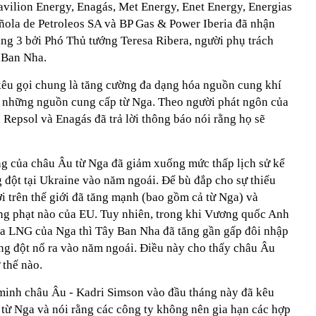
avilion Energy, Enagás, Met Energy, Enet Energy, Energias
ola de Petroleos SA và BP Gas & Power Iberia đã nhận
áng 3 bởi Phó Thủ tướng Teresa Ribera, người phụ trách
 Ban Nha.
 kêu gọi chung là tăng cường đa dạng hóa nguồn cung khí
bỏ những nguồn cung cấp từ Nga. Theo người phát ngôn của
Repsol và Enagás đã trả lời thông báo nói rằng họ sẽ
g của châu Âu từ Nga đã giảm xuống mức thấp lịch sử kể
 đột tại Ukraine vào năm ngoái. Để bù đắp cho sự thiếu
i trên thế giới đã tăng mạnh (bao gồm cả từ Nga) và
ừng phạt nào của EU. Tuy nhiên, trong khi Vương quốc Anh
ua LNG của Nga thì Tây Ban Nha đã tăng gần gấp đôi nhập
g đột nổ ra vào năm ngoái. Điều này cho thấy châu Âu
thế nào.
minh châu Âu - Kadri Simson vào đầu tháng này đã kêu
ừ Nga và nói rằng các công ty không nên gia hạn các hợp