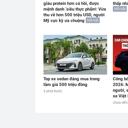
giàu protein hơn cá hồi, được
thấp nh
mệnh danh ‘siêu thực phẩm': Vừa
Nổi bật
thu về hơn 500 triệu USD, người
Mỹ cực kỳ ưa chuộng
Nổi bật
Top xe sedan đáng mua trong
Công bố
tầm giá 500 triệu đồng
2026: M
người, 
3 phút trước
xe Việt
chưa đến 