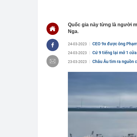
00:01
VNPT nắm giữ 
Viettel Global
00:01
Nắm trong ta
MWG chỉ nga
Quốc gia này từng là người mu
00:01
Khám xét ngôi
Nga.
5 thỏi vàng gi
23:28
4 dấu hiệu nh
CEO 9x được ông Phạm 
24-03-2023
23:12
Quốc gia có l
Cứ 9 tiếng lại mở 1 cửa
24-03-2023
vượt Hàn Quốc
rụng'...
23:01
Người bán trá
Châu Âu tìm ra nguồn cu
23-03-2023
nghề lại kiểm 
23:00
Tiếp viên tàu
sao nhiều hơn
22:34
Cụ bà 70 tuổi
biết bí quyết
22:34
Ngôi nhà chứ
22:31
Giá vàng vượt
22:30
Một doanh ngh
22:08
Lời khuyên ch