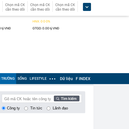
Chọn mã CK
Chọn mã CK
Chọn mã CK
cần theo dõi
cần theo dõi
cần theo dõi
Dữ liệu
F INDEX
Ị TRƯỜNG
SỐNG
LIFESTYLE
Công ty
Tin tức
Lãnh đạo