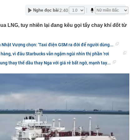
lượng tiền hơn 62.000 tỷ đồng, lớn hơn cả Vinhomes,
2:40
Nghe đọc bài
y Điện Máy Xanh, Bách Hóa Xanh, An Khang, vốn hóa
ng DMX
a LNG, tuy nhiên lại đang kêu gọi tẩy chay khí đốt từ
 nhà cổ, phát hiện 'kho báu' gồm 1.000 đồng tiền vàng và
ấu trong nhiều ngăn bí mật - giá trị hơn 18 tỷ đồng
ận biết ngôi nhà có phong thuỷ không thuận lợi
Nhật Vượng chọn: 'Taxi điện GSM ra đời để người dùng...
ượng khách đến Việt Nam đông nhất 7 tháng đầu năm,
 hàng, vì đâu Starbucks vẫn ngậm ngùi nhìn thị phần 'rơi
 và Nga, gấp gần 6 lần Ấn Độ
i cây tiết lộ: Khách thường chọn quả to, người trong
ng thay thế dầu thay Nga với giá rẻ bất ngờ, mạnh tay...
tra 5 chi tiết này trước
 cao tốc quỳ gối 1h an ủi khách: 7 năm sau ở khách sạn 5
 ở nhà, bay hạng thương gia
 có xương trẻ khỏe như phụ nữ 30, bác sĩ kinh ngạc khi
a đựng tâm huyết của NSND Tự Long
 4.300 USD/ounce, chuyên gia dự báo đỉnh mới
iệp dầu khí đem hơn 42.200 tỷ đồng gửi ngân hàng
o những người không rút điện ấm siêu tốc trước khi ngủ