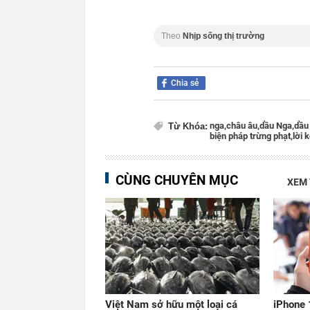
Theo
Nhịp sống thị trường
Chia sẻ
nga,
châu âu,
dầu Nga,
dầu 
Từ Khóa:
biện pháp trừng phạt,
lời 
CÙNG CHUYÊN MỤC
XEM
Việt Nam sở hữu một loại cá
iPhone 