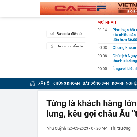
MỚI NHẤT!
01:14
Phát hiện bất
Bảng giá điện tử
xét nhiều căn
tiền hơn 30.00
Danh mục đầu tư
00:08
Chứng khoán 
00:08
Chủ tịch Nguy
thành cổ đông
00:05
Ít người biết 
nhất biên cươ
trekking
XÃ HỘI
CHỨNG KHOÁN
BẤT ĐỘNG SẢN
DOANH NGHIỆ
00:05
Việt Nam có 1
giường bệnh, 
2026"
Từng là khách hàng lớn
00:05
56 mã chứng k
lưng, kêu gọi châu Âu "
00:03
Một doanh ngh
năm 2026, lợ
00:03
Chứng khoán 
Thị trường
Như Quỳnh
|
25-03-2023 - 07:20 AM
|
ngay trong th