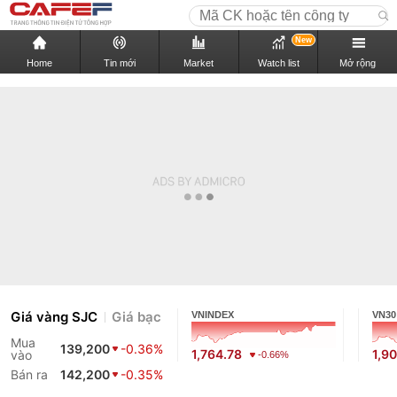
New
Home
Tin mới
Market
Watch list
Mở rộng
Giá vàng SJC
Giá bạc
VNINDEX
VN30
Mua
139,200
-0.36%
1,764.78
1,9
vào
-0.66%
Bán ra
142,200
-0.35%