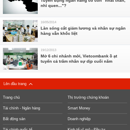
Tuyển dụng ngân hàng có còn "nhất thân,
nhì quen..."?
16/05/2014
Làn sóng cắt giảm lương và nhân sự ngân
hàng vẫn khốc liệt
19/12/2013
Mở 6 chi nhánh mới, Vietcombank ồ ạt
tuyển cả trăm nhân sự dịp cuối năm
Lên đầu trang
Trang chủ
Thị trường chứng khoán
Tài chính - Ngân hàng
Smart Money
Bất động sản
Doanh nghiệp
Tài chính quốc tế
Kinh tế vĩ mô - Đầu tư