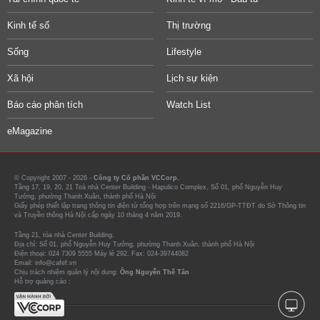
Kinh tế số
Thị trường
Sống
Lifestyle
Xã hội
Lịch sự kiện
Báo cáo phân tích
Watch List
eMagazine
© Copyright 2007 - 2026 -
Công ty Cổ phần VCCorp.
Tầng 17, 19, 20, 21 Toà nhà Center Building - Hapulico Complex, Số 01, phố Nguyễn Huy
Tưởng, phường Thanh Xuân, thành phố Hà Nội
Giấy phép thiết lập trang thông tin điện tử tổng hợp trên mạng số 2216/GP-TTĐT do Sở Thông tin
và Truyền thông Hà Nội cấp ngày 10 tháng 4 năm 2019.
Tầng 21, tòa nhà Center Building.
Địa chỉ: Số 01, phố Nguyễn Huy Tưởng, phường Thanh Xuân, thành phố Hà Nội
Điện thoại: 024 7309 5555 Máy lẻ 292. Fax: 024-39744082
Email: info@cafef.vn
Chịu trách nhiệm quản lý nội dung:
Ông Nguyễn Thế Tân
Hỗ trợ quảng cáo :