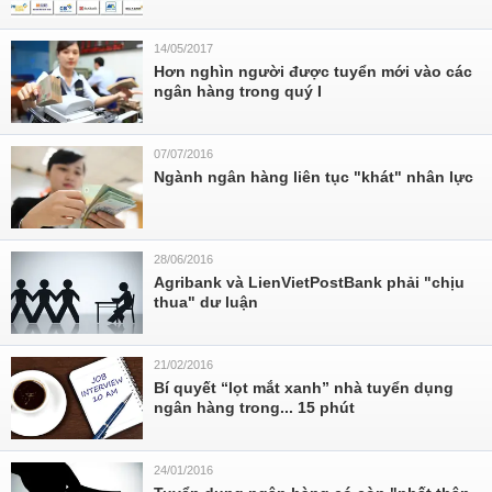
14/05/2017
Hơn nghìn người được tuyển mới vào các
ngân hàng trong quý I
07/07/2016
Ngành ngân hàng liên tục "khát" nhân lực
28/06/2016
Agribank và LienVietPostBank phải "chịu
thua" dư luận
21/02/2016
Bí quyết “lọt mắt xanh” nhà tuyển dụng
ngân hàng trong... 15 phút
24/01/2016