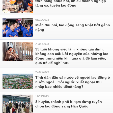
Đơn hàng phục hồi, nhiều doanh nghiệp
tăng ca, tuyển lao động
05/10/2023
Miễn thu phí, lao động sang Nhật bớt gánh
nặng
29/06/2023
35 tuổi không việc làm, không gia đình,
không con cái: Lời nguyền của những lao
động trung niên khi ‘quá già để làm việc,
quá trẻ để nghỉ hưu’
27/03/2023
Tỉnh dẫn đầu cả nước về người lao động ở
nước ngoài, mỗi người xuất ngoại thu
nhập bao nhiêu tiền/tháng?
11/03/2023
8 huyện, thành phố bị tạm dừng tuyển
chọn lao động sang Hàn Quốc