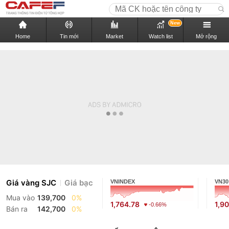
New
Home
Tin mới
Market
Watch list
Mở rộng
Giá vàng SJC
Giá bạc
VNINDEX
VN30
Mua vào
139,700
0%
1,764.78
1,9
-0.66%
Bán ra
142,700
0%