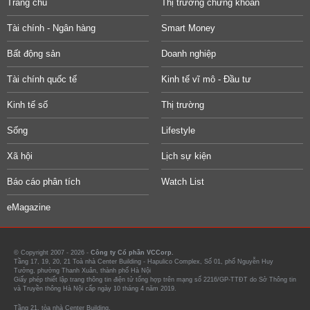
Trang chủ
Thị trường chứng khoán
Tài chính - Ngân hàng
Smart Money
Bất động sản
Doanh nghiệp
Tài chính quốc tế
Kinh tế vĩ mô - Đầu tư
Kinh tế số
Thị trường
Sống
Lifestyle
Xã hội
Lịch sự kiện
Báo cáo phân tích
Watch List
eMagazine
© Copyright 2007 - 2026 -
Công ty Cổ phần VCCorp.
Tầng 17, 19, 20, 21 Toà nhà Center Building - Hapulico Complex, Số 01, phố Nguyễn Huy
Tưởng, phường Thanh Xuân, thành phố Hà Nội
Giấy phép thiết lập trang thông tin điện tử tổng hợp trên mạng số 2216/GP-TTĐT do Sở Thông tin
và Truyền thông Hà Nội cấp ngày 10 tháng 4 năm 2019.
Tầng 21, tòa nhà Center Building.