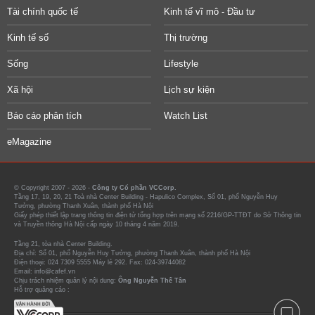
Tài chính quốc tế
Kinh tế vĩ mô - Đầu tư
Kinh tế số
Thị trường
Sống
Lifestyle
Xã hội
Lịch sự kiện
Báo cáo phân tích
Watch List
eMagazine
© Copyright 2007 - 2026 -
Công ty Cổ phần VCCorp.
Tầng 17, 19, 20, 21 Toà nhà Center Building - Hapulico Complex, Số 01, phố Nguyễn Huy
Tưởng, phường Thanh Xuân, thành phố Hà Nội
Giấy phép thiết lập trang thông tin điện tử tổng hợp trên mạng số 2216/GP-TTĐT do Sở Thông tin
và Truyền thông Hà Nội cấp ngày 10 tháng 4 năm 2019.
Tầng 21, tòa nhà Center Building.
Địa chỉ: Số 01, phố Nguyễn Huy Tưởng, phường Thanh Xuân, thành phố Hà Nội
Điện thoại: 024 7309 5555 Máy lẻ 292. Fax: 024-39744082
Email: info@cafef.vn
Chịu trách nhiệm quản lý nội dung:
Ông Nguyễn Thế Tân
Hỗ trợ quảng cáo :