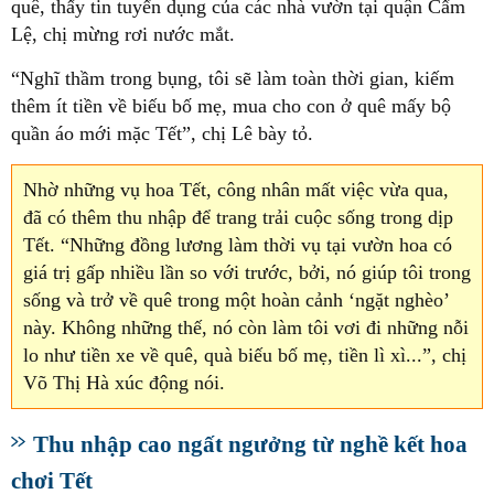
quê, thấy tin tuyển dụng của các nhà vườn tại quận Cẩm
Lệ, chị mừng rơi nước mắt.
“Nghĩ thầm trong bụng, tôi sẽ làm toàn thời gian, kiếm
thêm ít tiền về biếu bố mẹ, mua cho con ở quê mấy bộ
quần áo mới mặc Tết”, chị Lê bày tỏ.
Nhờ những vụ hoa Tết, công nhân mất việc vừa qua,
đã có thêm thu nhập để trang trải cuộc sống trong dịp
Tết. “Những đồng lương làm thời vụ tại vườn hoa có
giá trị gấp nhiều lần so với trước, bởi, nó giúp tôi trong
sống và trở về quê trong một hoàn cảnh ‘ngặt nghèo’
này. Không những thế, nó còn làm tôi vơi đi những nỗi
lo như tiền xe về quê, quà biếu bố mẹ, tiền lì xì...”, chị
Võ Thị Hà xúc động nói.
Thu nhập cao ngất ngưởng từ nghề kết hoa
chơi Tết