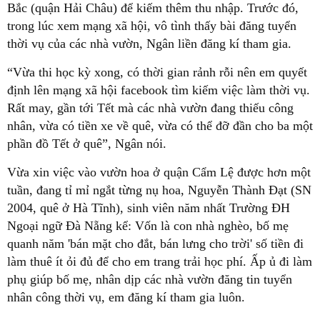
Bắc (quận Hải Châu) để kiếm thêm thu nhập. Trước đó,
trong lúc xem mạng xã hội, vô tình thấy bài đăng tuyển
thời vụ của các nhà vườn, Ngân liền đăng kí tham gia.
“Vừa thi học kỳ xong, có thời gian rảnh rỗi nên em quyết
định lên mạng xã hội facebook tìm kiếm việc làm thời vụ.
Rất may, gần tới Tết mà các nhà vườn đang thiếu công
nhân, vừa có tiền xe về quê, vừa có thể đỡ đần cho ba một
phần đồ Tết ở quê”, Ngân nói.
Vừa xin việc vào vườn hoa ở quận Cẩm Lệ được hơn một
tuần, đang tỉ mỉ ngắt từng nụ hoa, Nguyễn Thành Đạt (SN
2004, quê ở Hà Tĩnh), sinh viên năm nhất Trường ĐH
Ngoại ngữ Đà Nẵng kể: Vốn là con nhà nghèo, bố mẹ
quanh năm 'bán mặt cho đắt, bán lưng cho trời' số tiền đi
làm thuê ít ỏi đủ để cho em trang trải học phí. Ấp ủ đi làm
phụ giúp bố mẹ, nhân dịp các nhà vườn đăng tin tuyển
nhân công thời vụ, em đăng kí tham gia luôn.