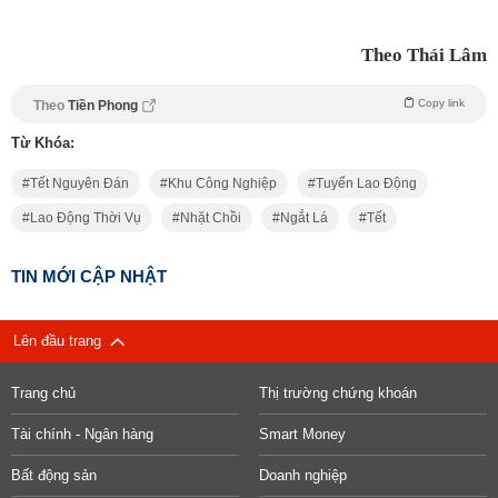
Theo Thái Lâm
Copy link
Theo
Tiền Phong
Từ Khóa:
Tết Nguyên Đán
Khu Công Nghiệp
Tuyển Lao Động
Lao Động Thời Vụ
Nhặt Chồi
Ngắt Lá
Tết
TIN MỚI CẬP NHẬT
Lên đầu trang
Trang chủ
Thị trường chứng khoán
Tài chính - Ngân hàng
Smart Money
Bất động sản
Doanh nghiệp