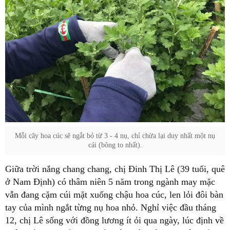
Mỗi cây hoa cúc sẽ ngắt bỏ từ 3 - 4 nụ, chỉ chừa lại duy nhất một nụ
cái (bông to nhất).
Giữa trời nắng chang chang, chị Đinh Thị Lê (39 tuổi, quê
ở Nam Định) có thâm niên 5 năm trong ngành may mặc
vẫn đang cặm cúi mặt xuống chậu hoa cúc, len lỏi đôi bàn
tay của mình ngắt từng nụ hoa nhỏ. Nghỉ việc đầu tháng
12, chị Lê sống với đồng lương ít ỏi qua ngày, lúc định về