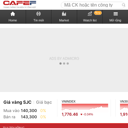
New
Home
Tin mới
Market
Watch list
Mở rộng
Giá vàng SJC
Giá bạc
VNINDEX
VN30
Mua vào
140,300
0%
1,776.46
1,9
-0.04%
Bán ra
143,300
0%