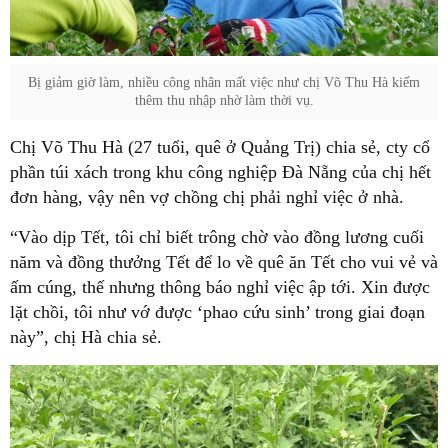
Bị giảm giờ làm, nhiều công nhân mất việc như chị Võ Thu Hà kiếm
thêm thu nhập nhờ làm thời vụ.
Chị Võ Thu Hà (27 tuổi, quê ở Quảng Trị) chia sẻ, cty cổ
phần túi xách trong khu công nghiệp Đà Nẵng của chị hết
đơn hàng, vậy nên vợ chồng chị phải nghỉ việc ở nhà.
“Vào dịp Tết, tôi chỉ biết trông chờ vào đồng lương cuối
năm và đồng thưởng Tết để lo về quê ăn Tết cho vui vẻ và
ấm cúng, thế nhưng thông báo nghỉ việc ập tới. Xin được
lặt chồi, tôi như vớ được ‘phao cứu sinh’ trong giai đoạn
này”, chị Hà chia sẻ.