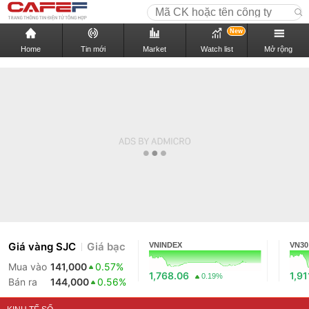
New
Home
Tin mới
Market
Watch list
Mở rộng
Giá vàng SJC
Giá bạc
VNINDEX
VN30
Mua vào
141,000
0.57%
1,768.06
1,91
0.19%
Bán ra
144,000
0.56%