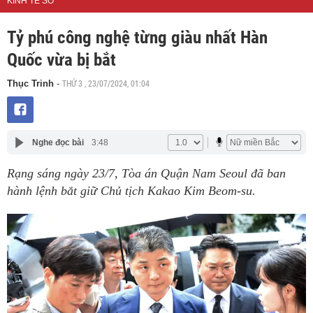
KINH TẾ SỐ
Tỷ phú công nghệ từng giàu nhất Hàn
Quốc vừa bị bắt
THỨ 3 , 23/07/2024, 01:04
Thục Trinh
-
Nghe đọc bài
3:48
Rạng sáng ngày 23/7, Tòa án Quận Nam Seoul đã ban
hành lệnh bắt giữ Chủ tịch Kakao Kim Beom-su.