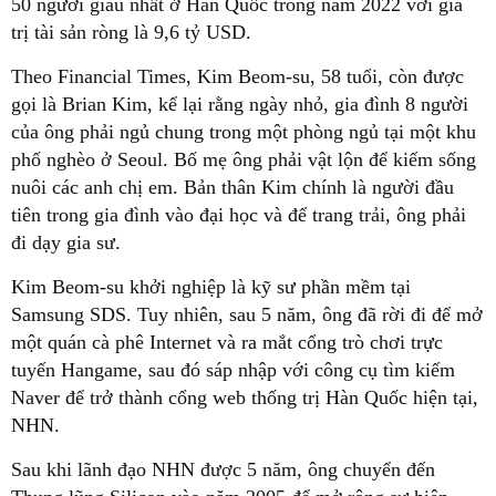
50 người giàu nhất ở Hàn Quốc trong năm 2022 với giá
trị tài sản ròng là 9,6 tỷ USD.
Theo Financial Times, Kim Beom-su, 58 tuổi, còn được
gọi là Brian Kim, kể lại rằng ngày nhỏ, gia đình 8 người
của ông phải ngủ chung trong một phòng ngủ tại một khu
phố nghèo ở Seoul. Bố mẹ ông phải vật lộn để kiếm sống
nuôi các anh chị em. Bản thân Kim chính là người đầu
tiên trong gia đình vào đại học và để trang trải, ông phải
đi dạy gia sư.
Kim Beom-su khởi nghiệp là kỹ sư phần mềm tại
Samsung SDS. Tuy nhiên, sau 5 năm, ông đã rời đi để mở
một quán cà phê Internet và ra mắt cổng trò chơi trực
tuyến Hangame, sau đó sáp nhập với công cụ tìm kiếm
Naver để trở thành cổng web thống trị Hàn Quốc hiện tại,
NHN.
Sau khi lãnh đạo NHN được 5 năm, ông chuyển đến