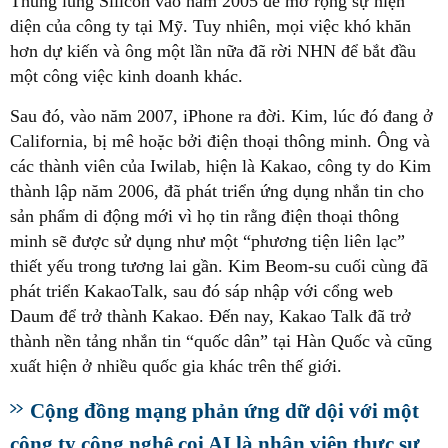
Thung lũng Silicon vào năm 2005 để mở rộng sự hiện
diện của công ty tại Mỹ. Tuy nhiên, mọi việc khó khăn
hơn dự kiến và ông một lần nữa đã rời NHN để bắt đầu
một công việc kinh doanh khác.
Sau đó, vào năm 2007, iPhone ra đời. Kim, lúc đó đang ở
California, bị mê hoặc bởi điện thoại thông minh. Ông và
các thành viên của Iwilab, hiện là Kakao, công ty do Kim
thành lập năm 2006, đã phát triển ứng dụng nhắn tin cho
sản phẩm di động mới vì họ tin rằng điện thoại thông
minh sẽ được sử dụng như một “phương tiện liên lạc”
thiết yếu trong tương lai gần. Kim Beom-su cuối cùng đã
phát triển KakaoTalk, sau đó sáp nhập với cổng web
Daum để trở thành Kakao. Đến nay, Kakao Talk đã trở
thành nền tảng nhắn tin “quốc dân” tại Hàn Quốc và cũng
xuất hiện ở nhiều quốc gia khác trên thế giới.
Cộng đồng mạng phản ứng dữ dội với một
công ty công nghệ coi AI là nhân viên thực sự,