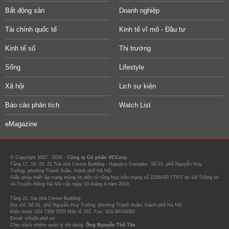
Bất động sản
Doanh nghiệp
Tài chính quốc tế
Kinh tế vĩ mô - Đầu tư
Kinh tế số
Thị trường
Sống
Lifestyle
Xã hội
Lịch sự kiện
Báo cáo phân tích
Watch List
eMagazine
© Copyright 2007 - 2026 -
Công ty Cổ phần VCCorp.
Tầng 17, 19, 20, 21 Toà nhà Center Building - Hapulico Complex, Số 01, phố Nguyễn Huy
Tưởng, phường Thanh Xuân, thành phố Hà Nội
Giấy phép thiết lập trang thông tin điện tử tổng hợp trên mạng số 2216/GP-TTĐT do Sở Thông tin
và Truyền thông Hà Nội cấp ngày 10 tháng 4 năm 2019.
Tầng 21, tòa nhà Center Building.
Địa chỉ: Số 01, phố Nguyễn Huy Tưởng, phường Thanh Xuân, thành phố Hà Nội
Điện thoại: 024 7309 5555 Máy lẻ 292. Fax: 024-39744082
Email: info@cafef.vn
Chịu trách nhiệm quản lý nội dung:
Ông Nguyễn Thế Tân