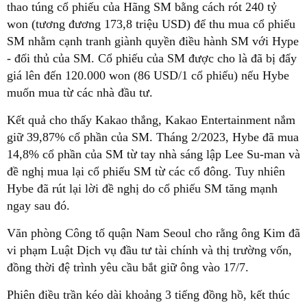
thao túng cổ phiếu của Hãng SM bằng cách rót 240 tỷ
won (tương đương 173,8 triệu USD) để thu mua cổ phiếu
SM nhằm cạnh tranh giành quyền điều hành SM với Hype
- đối thủ của SM. Cổ phiếu của SM được cho là đã bị đẩy
giá lên đến 120.000 won (86 USD/1 cổ phiếu) nếu Hybe
muốn mua từ các nhà đầu tư.
Kết quả cho thấy Kakao thắng, Kakao Entertainment nắm
giữ 39,87% cổ phần của SM. Tháng 2/2023, Hybe đã mua
14,8% cổ phần của SM từ tay nhà sáng lập Lee Su-man và
đề nghị mua lại cổ phiếu SM từ các cổ đông. Tuy nhiên
Hybe đã rút lại lời đề nghị do cổ phiếu SM tăng mạnh
ngay sau đó.
Văn phòng Công tố quận Nam Seoul cho rằng ông Kim đã
vi phạm Luật Dịch vụ đầu tư tài chính và thị trường vốn,
đồng thời đệ trình yêu cầu bắt giữ ông vào 17/7.
Phiên điều trần kéo dài khoảng 3 tiếng đồng hồ, kết thúc