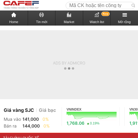
New
Home
Tin mới
Market
Watch list
Mở rộng
Giá vàng SJC
Giá bạc
VNINDEX
VN30
Mua vào
141,000
0%
1,768.06
1,91
0.19%
Bán ra
144,000
0%