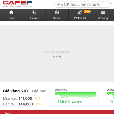
New
Home
Tin mới
Market
Watch list
Mở rộng
Giá vàng SJC
Giá bạc
VNINDEX
VN30
Mua vào
141,000
0%
1,768.06
1,91
0.19%
Bán ra
144,000
0%