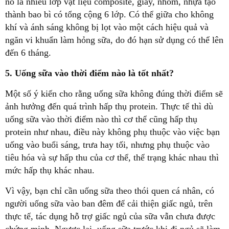
nó là nhiều lớp vật liệu composite, giấy, nhôm, nhựa tạo
thành bao bì có tổng cộng 6 lớp. Có thể giữa cho không
khí và ánh sáng không bị lọt vào một cách hiệu quả và
ngăn vi khuẩn làm hỏng sữa, do đó hạn sử dụng có thể lên
đến 6 tháng.
5. Uống sữa vào thời điểm nào là tốt nhất?
Một số ý kiến cho rằng uống sữa không đúng thời điểm sẽ
ảnh hưởng đến quá trình hấp thụ protein. Thực tế thì dù
uống sữa vào thời điểm nào thì cơ thể cũng hấp thụ
protein như nhau, điều này không phụ thuộc vào việc bạn
uống vào buổi sáng, trưa hay tối, nhưng phụ thuộc vào
tiêu hóa và sự hấp thu của cơ thể, thể trạng khác nhau thì
mức hấp thụ khác nhau.
Vì vậy, bạn chỉ cần uống sữa theo thói quen cá nhân, có
người uống sữa vào ban đêm để cải thiện giấc ngủ, trên
thực tế, tác dụng hỗ trợ giấc ngủ của sữa vẫn chưa được
chứng minh. Ngược lại, uống sữa trước khi đi ngủ sẽ làm