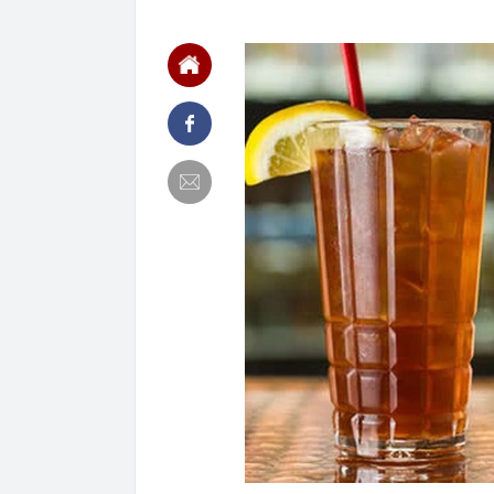
07:45
Khống chế thà
07:38
Công an thông
trình báo lực
07:37
Phát hiện hơn
phố, siêu công
07:34
Dùng một tài 
chi tiêu gia đ
Thuế khuyến n
07:26
Dự án 1,5 tỷ 
thái quan trọn
07:25
Thông tin ngư
07:23
Lợi nhuận trư
đô chưa bằng 
07:21
Giá vàng tăng 
07:20
Startup Nga t
3.000 lần côn
07:20
Xã ở Lai Châu
bản và người 