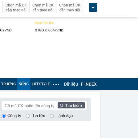
Chọn mã CK
Chọn mã CK
Chọn mã CK
cần theo dõi
cần theo dõi
cần theo dõi
Dữ liệu
F INDEX
Ị TRƯỜNG
SỐNG
LIFESTYLE
Công ty
Tin tức
Lãnh đạo