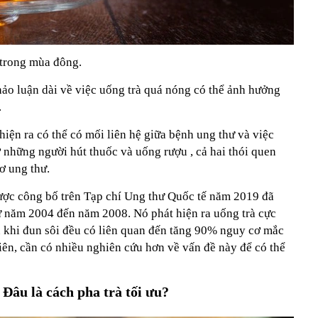
 trong mùa đông.
hảo luận dài về việc uống trà quá nóng có thể ảnh hưởng
.
ện ra có thể có mối liên hệ giữa bệnh ung thư và việc
 những người hút thuốc và uống rượu , cả hai thói quen
ơ ung thư.
ược công bố trên Tạp chí Ung thư Quốc tế năm 2019 đã
ừ năm 2004 đến năm 2008. Nó phát hiện ra uống trà cực
 khi đun sôi đều có liên quan đến tăng 90% nguy cơ mắc
iên, cần có nhiều nghiên cứu hơn về vấn đề này để có thể
 Đâu là cách pha trà tối ưu?