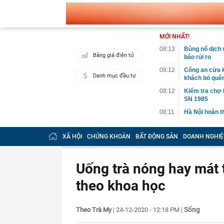
MỚI NHẤT!
08:13
Bùng nổ dịch 
Bảng giá điện tử
báo rủi ro
08:12
Công an cửa kh
Danh mục đầu tư
khách bỏ quên 
08:12
Kiểm tra chợ 
SN 1985
08:11
Hà Nội hoàn t
08:09
Đề xuất người
buộc
XÃ HỘI
CHỨNG KHOÁN
BẤT ĐỘNG SẢN
DOANH NGHIỆ
08:04
Phát hiện “kh
08:02
Quy định kiểm 
Uống trà nóng hay mát t
07:57
Dàn WAGs Chu
theo khoa học
sân Mỹ Đình 
07:54
Mỹ ra lệnh ki
vết nứt: Chuy
Sống
Theo Trà My
|
24-12-2020 - 12:18 PM
|
07:54
Phát hiện thù
vứt cạnh thùn