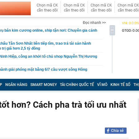
Chọn mã CK
Chọn mã CK
Chọn mã CK
Chọn mã CK
cần theo dõi
cần theo dõi
cần theo dõi
cần theo dõi
Đọc nhanh >>
vụ bán kim cương online, ship tận nơi: Chuyên gia cảnh
ẩu Tân Sơn Nhất liên tiếp tìm, trao trả tài sản hành
trị giá hơn 2,5 tỷ đồng
Ninh Hiệp, công an khởi tố chủ shop Nguyễn Thị Hương
hành giải phóng mặt bằng 6/7 cầu vượt sông Hồng
 bán hàng online, công nhân xây dựng đóng BHXH bắt
P
NGÂN HÀNG
SMART MONEY
TÀI CHÍNH QUỐC TẾ
VĨ MÔ
KINH TẾ SỐ
TH
o báu” chứa 500 triệu m3 khí ở ngoài khơi Việt Nam
tra tần số vô tuyến điện
ốt hơn? Cách pha trà tối ưu nhất
 Thanh Huyền, Doãn Hải My, vợ Xuân Son đọ sắc trên
nhưng vợ Thành Chung mới chiếm "spotlight"
ểm tra khẩn cấp hàng trăm máy bay Boeing để tìm một
ện gì đang xảy ra?
Chia sẻ
ng nhựa chứa số tiền mặt tương đương 9,5 tỷ đồng bị
g rác