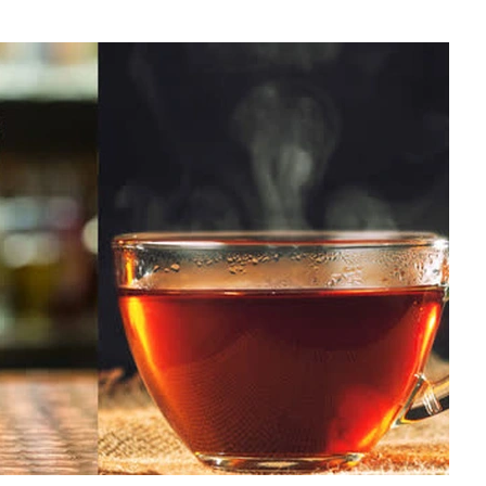
nh công Đào Thị Trang SN 1994 tại Campuchia
 báo người dân từng chuyển tiền vào tài khoản sau cần
 lượng chức năng hoặc gọi 113
 2.000 tấn thép được gấp rút dựng lên giữa lòng thành
 trình rộng 50.000 m² chuẩn bị lộ diện
khoản để nhận tiền bán hàng, tiền người thân chuyển và
ình, hộ kinh doanh khó xác định doanh thu: Đại diện Cục
ghị gì?
USD của nhà máy lọc dầu đầu tiên tại Việt Nam có động
g
ời đợi mua iPhone 18 Pro Max nên biết
ớc thuế 6 tháng đầu năm 2026 của Xổ số Kiến thiết Thủ
một ngày của Xổ số kiến thiết TP HCM
vọt, nhà đầu tư vui mừng trở lại
ìm ra cách mới để sản xuất chip siêu nhỏ: Nhanh gấp
g nghệ cũ, nhưng ít nhất 3 năm nữa thành sự thật
 lên tiếng về đoàn từ thiện Huấn "Hoa Hồng": Trưởng
dân cùng xác nhận các chi tiết đáng chú ý