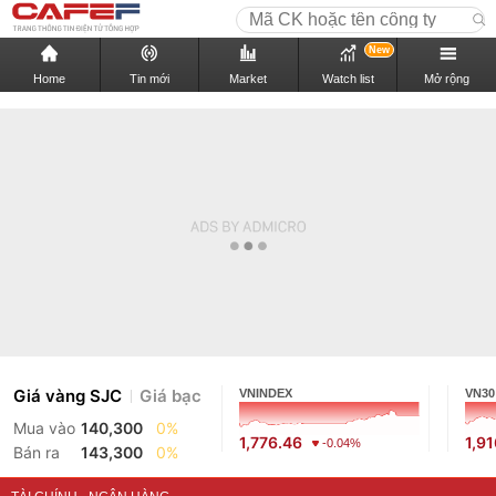
New
Home
Tin mới
Market
Watch list
Mở rộng
Giá vàng SJC
Giá bạc
VNINDEX
VN30
Mua vào
140,300
0%
1,776.46
1,9
-0.04%
Bán ra
143,300
0%