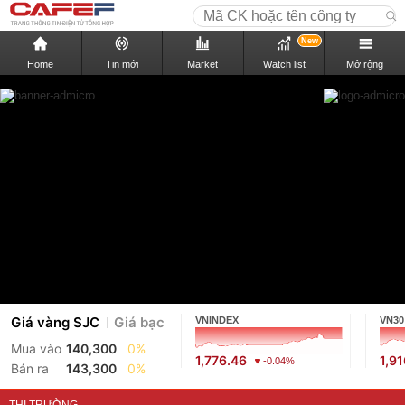
New
Home
Tin mới
Market
Watch list
Mở rộng
Giá vàng SJC
Giá bạc
VNINDEX
VN30
Mua vào
140,300
0%
1,776.46
1,9
-0.04%
Bán ra
143,300
0%