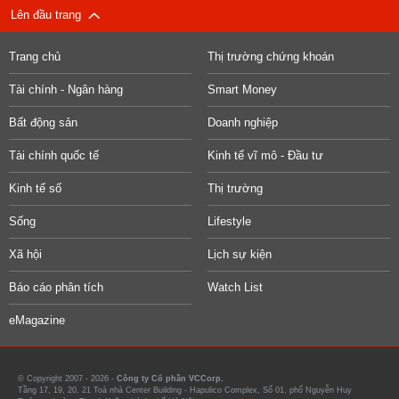
Lên đầu trang
Trang chủ
Thị trường chứng khoán
Tài chính - Ngân hàng
Smart Money
Bất động sản
Doanh nghiệp
Tài chính quốc tế
Kinh tế vĩ mô - Đầu tư
Kinh tế số
Thị trường
Sống
Lifestyle
Xã hội
Lịch sự kiện
Báo cáo phân tích
Watch List
eMagazine
© Copyright 2007 - 2026 -
Công ty Cổ phần VCCorp.
Tầng 17, 19, 20, 21 Toà nhà Center Building - Hapulico Complex, Số 01, phố Nguyễn Huy