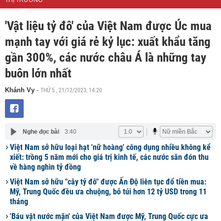
THỊ TRƯỜNG
'Vật liệu tỷ đô' của Việt Nam được Úc mua
mạnh tay với giá rẻ kỷ lục: xuất khẩu tăng
gần 300%, các nước châu Á là những tay
buôn lớn nhất
THỨ 5 , 21/12/2023, 14:20
Khánh Vy
-
Nghe đọc bài
3:40
Việt Nam sở hữu loại hạt 'nữ hoàng' công dụng nhiều không kể
xiết: trồng 5 năm mới cho giá trị kinh tế, các nước săn đón thu
về hàng nghìn tỷ đồng
Việt Nam sở hữu "cây tỷ đô" được Ấn Độ liên tục đổ tiền mua:
Mỹ, Trung Quốc đều ưa chuộng, bỏ túi hơn 12 tỷ USD trong 11
tháng
'Báu vật nước mặn' của Việt Nam được Mỹ, Trung Quốc cực ưa