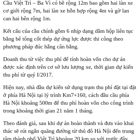
Cầu Việt Trì – Ba Vì có bề rộng 12m bao gồm hai làn xe
cơ giới rộng 7m, hai làn xe hỗn hợp rộng 4m và gờ lan
can hai bên rộng 1m.
Kết cấu của cầu chính gồm 6 nhịp dạng dầm hộp liên tục
bằng bê tông cốt thép dự ứng lực được thi công theo
phương pháp đúc hẫng cân bằng.
Doanh thu từ việc thu phí để tính hoàn vốn cho dự án
được xác định trên cơ sở lưu lượng xe, thời gian dự kiến
thu phí từ quý I/2017.
Hiện nay, nhà đầu dự kiến sử dụng trạm thu phí đặt tại đặt
ở phía Hà Nội tại lý trình Km7+160, cách đầu cầu phía
Hà Nội khoảng 500m để thu phí hoàn vốn cho công trình
trong khoảng thời gian 21 năm 1 tháng.
Theo đánh giá, sau khi dự án hoàn thành và đưa vào khai
thác sẽ rút ngắn quãng đường từ thủ đô Hà Nội đến trung
tâm thành phố Việt Trì khoảng 20 km so với trước đây.