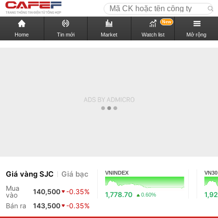
New
Home
Tin mới
Market
Watch list
Mở rộng
Giá vàng SJC
Giá bạc
VNINDEX
VN30
Mua
140,500
-0.35%
1,778.70
1,9
vào
0.60%
Bán ra
143,500
-0.35%