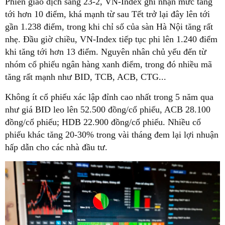
Phiên giao dịch sáng 23-2, VN-Index ghi nhận mức tăng
tới hơn 10 điểm, khá mạnh từ sau Tết trở lại đây lên tới
gần 1.238 điểm, trong khi chỉ số của sàn Hà Nội tăng rất
nhẹ. Đầu giờ chiều, VN-Index tiếp tục phi lên 1.240 điểm
khi tăng tới hơn 13 điểm. Nguyên nhân chủ yếu đến từ
nhóm cổ phiếu ngân hàng xanh điểm, trong đó nhiều mã
tăng rất mạnh như BID, TCB, ACB, CTG...
Không ít cổ phiếu xác lập đỉnh cao nhất trong 5 năm qua
như giá BID leo lên 52.500 đồng/cổ phiếu, ACB 28.100
đồng/cổ phiếu; HDB 22.900 đồng/cổ phiếu. Nhiều cổ
phiếu khác tăng 20-30% trong vài tháng đem lại lợi nhuận
hấp dẫn cho các nhà đầu tư.