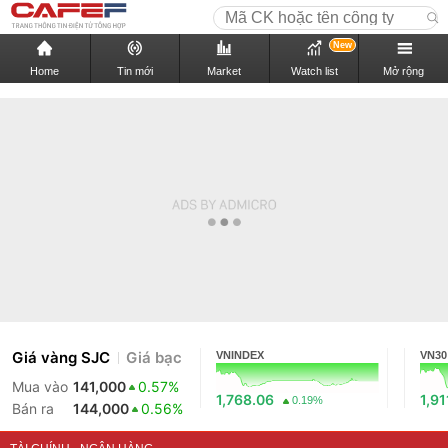
New
Home
Tin mới
Market
Watch list
Mở rộng
Giá vàng SJC
Giá bạc
VNINDEX
VN30
Mua vào
141,000
0.57%
1,768.06
1,91
0.19%
Bán ra
144,000
0.56%