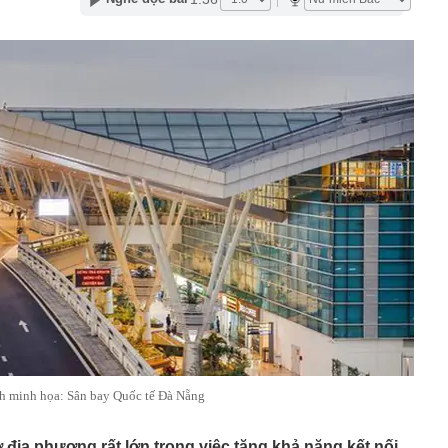
phẩm”
pple giấu kín suốt 15 năm trên iPhone
àng nhiều gia đình không còn phơi quần áo ở ban công?
 ngoài trời đang được dùng theo 1 cách rất khác
n thuộc có khả năng tích tụ kim loại nặng, người Việt
nguồn gốc trước khi sử dụng
ịch đi học trở lại của học sinh 34 tỉnh, thành phố sau kỳ
Việt hầu như món nào cũng có hành lá?
g quà, 5 câu nói này đủ sức khiến mối quan hệ phụ
viên gắn bó khăng khít, con trẻ được hưởng lợi!
ích Crimea, phá hủy hệ thống phòng không 15 triệu USD
m đốc Nhà hát Chèo Quân đội mua ô tô tặng sinh nhật
m 12 tuổi
 29A "dính" gần 100 lần phạt nguội do chạy quá tốc độ quy
háng 7/2026 vi phạm 21 lần
ump bực bội vì lộ tin về kho đạn dược Mỹ
h minh họa: Sân bay Quốc tế Đà Nẵng
 địa phương rất lớn trong việc tăng khả năng kết nối