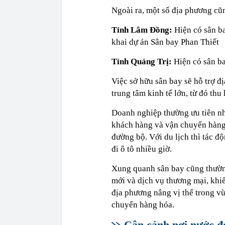
Ngoài ra, một số địa phương cũn
Tỉnh Lâm Đồng:
Hiện có sân b
khai dự án Sân bay Phan Thiết
Tỉnh Quảng Trị:
Hiện có sân ba
Việc sở hữu sân bay sẽ hỗ trợ đị
trung tâm kinh tế lớn, từ đó thu
Doanh nghiệp thường ưu tiên nh
khách hàng và vận chuyển hàng 
đường bộ. Với du lịch thì tác độ
đi ô tô nhiều giờ.
Xung quanh sân bay cũng thường
mới và dịch vụ thương mại, khiế
địa phương nâng vị thế trong vù
chuyển hàng hóa.
Cận cảnh nơi nước đen