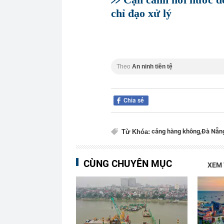
chỉ đạo xử lý
Theo
An ninh tiền tệ
Chia sẻ
cảng hàng không,
Đà Nẵn
Từ Khóa:
CÙNG CHUYÊN MỤC
XEM