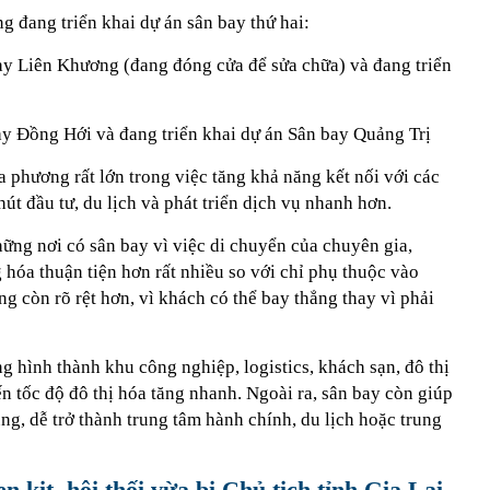
g đang triển khai dự án sân bay thứ hai:
ay Liên Khương (đang đóng cửa để sửa chữa) và đang triển
y Đồng Hới và đang triển khai dự án Sân bay Quảng Trị
a phương rất lớn trong việc tăng khả năng kết nối với các
 hút đầu tư, du lịch và phát triển dịch vụ nhanh hơn.
ững nơi có sân bay vì việc di chuyển của chuyên gia,
hóa thuận tiện hơn rất nhiều so với chỉ phụ thuộc vào
ng còn rõ rệt hơn, vì khách có thể bay thẳng thay vì phải
 hình thành khu công nghiệp, logistics, khách sạn, đô thị
n tốc độ đô thị hóa tăng nhanh. Ngoài ra, sân bay còn giúp
ng, dễ trở thành trung tâm hành chính, du lịch hoặc trung
 kịt, hôi thối vừa bị Chủ tịch tỉnh Gia Lai