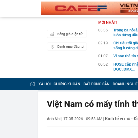
MỚI NHẤT!
03:35
Trong ba nỗi 
Bảng giá điện tử
luôn đứng đầ
02:19
Chi tiêu tối 
Danh mục đầu tư
sống ít càng d
01:07
Vì sao thẻ tín
00:52
HOSE cập nhật
DGC, DMX...
00:12
Tiền lớn bất n
phiếu Việt Na
XÃ HỘI
CHỨNG KHOÁN
BẤT ĐỘNG SẢN
DOANH NGHIỆ
00:05
Một doanh ngh
tỷ USD
Việt Nam có mấy tỉnh t
00:04
Một yếu tố qu
23:40
Người đàn ông
sau bác sĩ hỏi
Kinh tế vĩ mô - Đ
Anh Nhi
|
17-05-2026 - 09:53 AM
|
23:34
Nam ca sĩ rao
còn 400 tỷ
23:28
Trấn Thành cô