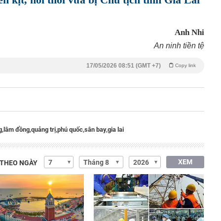
Anh Nhi
An ninh tiền tệ
17/05/2026 08:51 (GMT +7)
Copy link
g,
lâm đồng,
quảng trị,
phú quốc,
sân bay,
gia lai
XEM
 THEO NGÀY