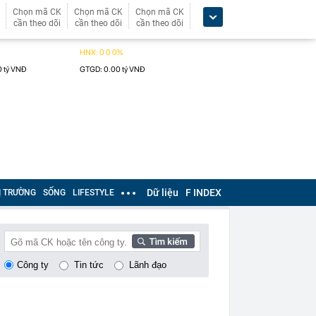
Chọn mã CK
Chọn mã CK
Chọn mã CK
cần theo dõi
cần theo dõi
cần theo dõi
Dữ liệu
F INDEX
Ị TRƯỜNG
SỐNG
LIFESTYLE
Công ty
Tin tức
Lãnh đạo