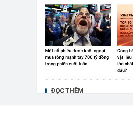
Một cổ phiếu được khối ngoại
Công bố
mua ròng mạnh tay 700 tỷ đồng
vật liệ
trong phiên cuối tuần
lớn nhấ
đâu?
ĐỌC THÊM