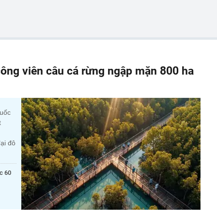
ông viên câu cá rừng ngập mặn 800 ha
quốc
t
ại đô
c 60