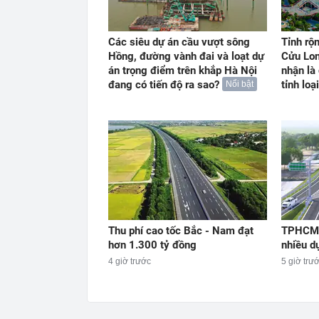
Các siêu dự án cầu vượt sông
Tỉnh rộ
Hồng, đường vành đai và loạt dự
Cửu Lon
án trọng điểm trên khắp Hà Nội
nhận là
đang có tiến độ ra sao?
tỉnh loại
Nổi bật
Thu phí cao tốc Bắc - Nam đạt
TPHCM 
hơn 1.300 tỷ đồng
nhiều d
4 giờ trước
5 giờ trư