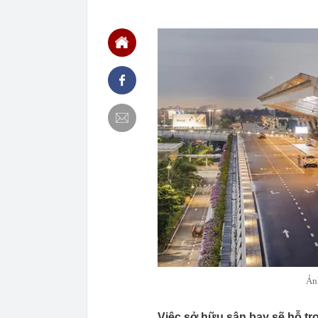
chắn là siêu 
23:14
Bí mật được A
22:56
Vì sao ngày c
Vài mét vuông
22:48
5 LOẠI rau que
nên cẩn thận 
22:28
CHÍNH THỨC: L
nghỉ hè
22:25
Vì sao đồ ăn 
22:07
Không cần tặn
huynh - giáo 
22:03
Ukraine tập k
của Nga
22:02
Nam NSND, Giá
vợ thiếu tá ké
21:51
Một ô tô biển
định: Riêng t
21:37
Tổng thống Tr
Ản
Việc sở hữu sân bay sẽ hỗ trợ