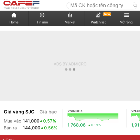
New
Home
Tin mới
Market
Watch list
Mở rộng
Giá vàng SJC
Giá bạc
VNINDEX
VN30
Mua vào
141,000
0.57%
1,768.06
1,91
0.19%
Bán ra
144,000
0.56%