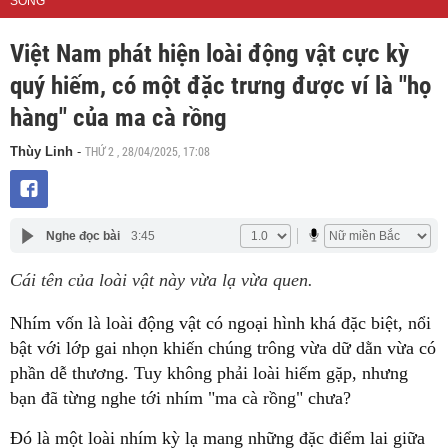
SỐNG
Việt Nam phát hiện loài động vật cực kỳ
quý hiếm, có một đặc trưng được ví là "họ
hàng" của ma cà rồng
THỨ 2 , 28/04/2025, 17:08
Thùy Linh
-
Nghe đọc bài
3:45
Cái tên của loài vật này vừa lạ vừa quen.
Nhím vốn là loài động vật có ngoại hình khá đặc biệt, nổi
bật với lớp gai nhọn khiến chúng trông vừa dữ dằn vừa có
phần dễ thương. Tuy không phải loài hiếm gặp, nhưng
bạn đã từng nghe tới nhím "ma cà rồng" chưa?
Đó là một loài nhím kỳ lạ mang những đặc điểm lai giữa