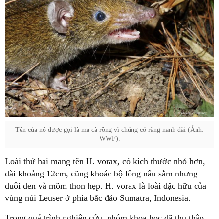
Tên của nó được gọi là ma cà rồng vì chúng có răng nanh dài (Ảnh:
WWF).
Loài thứ hai mang tên H. vorax, có kích thước nhỏ hơn,
dài khoảng 12cm, cũng khoác bộ lông nâu sẫm nhưng
đuôi đen và mõm thon hẹp. H. vorax là loài đặc hữu của
vùng núi Leuser ở phía bắc đảo Sumatra, Indonesia.
Trong quá trình nghiên cứu, nhóm khoa học đã thu thập