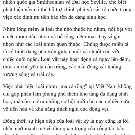
nhiên quốc gia Smithsonian và Đại học Seville, cho biết
phát hiện này có thể hỗ trợ chính phủ và các tổ chức trong
việc xác định ưu tiên bảo tồn đa dạng sinh học.
Nhím lông mềm là loài thú nhỏ thuộc họ nhím, nổi bật với
chiếc mõm dài, nhọn và bộ lông mềm mại thay vì gai
nhọn như các loài nhím quen thuộc. Chúng được miêu tả
là có hình dạng pha trộn giữa chuột và chuột chù với
chiếc đuôi ngắn. Loài vật này hoạt động cả ngày lẫn đêm,
thức ăn chủ yếu là côn trùng, các loài động vật không
xương sống và trái cây.
Việc phát hiện loài nhím "ma cà rồng" tại Việt Nam không
chỉ góp phần làm phong phú thêm kho tàng đa dạng sinh
học, mà còn mở ra những cơ hội mới cho các nghiên cứu
về tiến hóa và khả năng thích nghi của động vật.
Đồng thời, sự hiện diện của loài vật kỳ lạ này cũng là lời
nhắc nhở mạnh mẽ về tầm quan trọng của công tác bảo