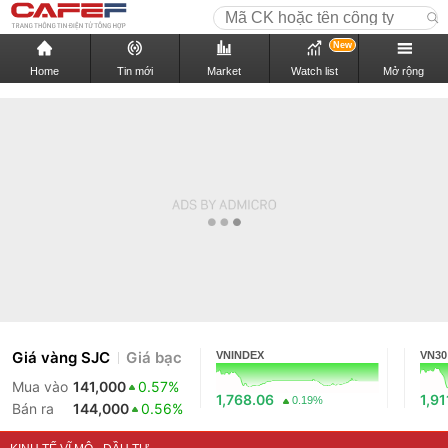
New
Home
Tin mới
Market
Watch list
Mở rộng
Giá vàng SJC
Giá bạc
VNINDEX
VN30
Mua vào
141,000
0.57%
1,768.06
1,91
0.19%
Bán ra
144,000
0.56%