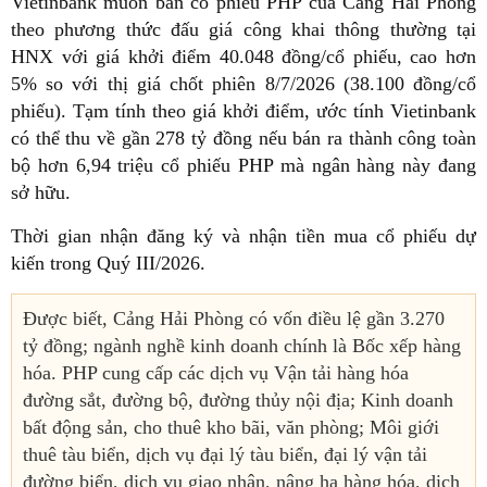
Vietinbank muốn bán cổ phiếu PHP của Cảng Hải Phòng
theo phương thức đấu giá công khai thông thường tại
HNX với giá khởi điểm 40.048 đồng/cổ phiếu, cao hơn
5% so với thị giá chốt phiên 8/7/2026 (38.100 đồng/cổ
phiếu). Tạm tính theo giá khởi điểm, ước tính Vietinbank
có thể thu về gần 278 tỷ đồng nếu bán ra thành công toàn
bộ hơn 6,94 triệu cổ phiếu PHP mà ngân hàng này đang
sở hữu.
Thời gian nhận đăng ký và nhận tiền mua cổ phiếu dự
kiến trong Quý III/2026.
Được biết, Cảng Hải Phòng có vốn điều lệ gần 3.270
tỷ đồng; ngành nghề kinh doanh chính là Bốc xếp hàng
hóa. PHP cung cấp các dịch vụ Vận tải hàng hóa
đường sắt, đường bộ, đường thủy nội địa; Kinh doanh
bất động sản, cho thuê kho bãi, văn phòng; Môi giới
thuê tàu biển, dịch vụ đại lý tàu biển, đại lý vận tải
đường biển, dịch vụ giao nhận, nâng hạ hàng hóa, dịch