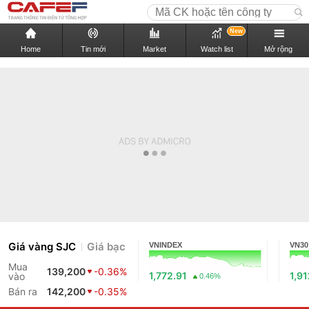
New
Home
Tin mới
Market
Watch list
Mở rộng
Giá vàng SJC
Giá bạc
VNINDEX
VN30
Mua
139,200
-0.36%
1,772.91
1,9
vào
0.46%
Bán ra
142,200
-0.35%