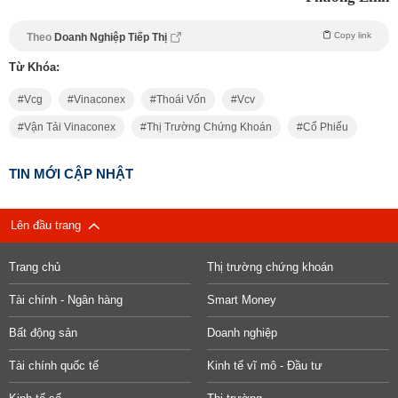
Copy link
Theo
Doanh Nghiệp Tiếp Thị
Từ Khóa:
Vcg
Vinaconex
Thoái Vốn
Vcv
Vận Tải Vinaconex
Thị Trường Chứng Khoán
Cổ Phiếu
TIN MỚI CẬP NHẬT
Lên đầu trang
Trang chủ
Thị trường chứng khoán
Tài chính - Ngân hàng
Smart Money
Bất động sản
Doanh nghiệp
Tài chính quốc tế
Kinh tế vĩ mô - Đầu tư