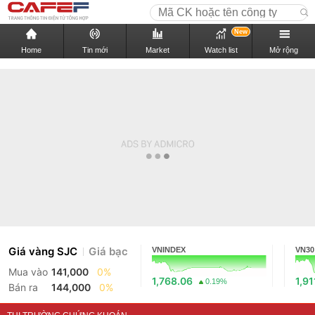
New
Home
Tin mới
Market
Watch list
Mở rộng
Giá vàng SJC
Giá bạc
VNINDEX
VN30
Mua vào
141,000
0%
1,768.06
1,91
0.19%
Bán ra
144,000
0%