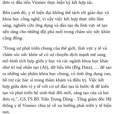
đơn vị đầu tiên Vinmec thực hiện ký kết hợp tác.
Bên cạnh đó, y tế hiện đại không thể tách rời giáo dục và
khoa học công nghệ, vì vậy việc kết hợp thực tiễn lâm
sàng, nghiên cứu ứng dụng và đào tạo đa lĩnh vực sẽ tạo
nền tảng cho những đột phá mới trong chăm sóc sức khỏe
cộng đồng.
"Trong sự phát triển chung của thế giới, lĩnh vực y tế và
chăm sóc sức khỏe sẽ có sự chuyển dịch mạnh mẽ sang
mô hình tích hợp giữa y học và các ngành khoa học khác
như trí tuệ nhân tạo (AI), dữ liệu lớn (Big Data), … để tạo
ra những sản phẩm khoa học chung, có tính ứng dụng cao,
hỗ trợ các bác sĩ trong thăm khám và điều trị. Việc kết
hợp giữa đơn vị y tế với cơ sở đào tạo là bước đi để kiến
tạo và phát triển hệ sinh thái đổi mới, sáng tạo của cả hai
đơn vị.", GS.TS.BS Trần Trung Dũng - Tổng giám đốc Hệ
thống y tế Vinmec chia sẻ về xu hướng phát triển y tế hiện
nay.