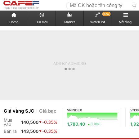
New
Home
Tin mới
Market
Watch list
Mở rộng
Giá vàng SJC
Giá bạc
VNINDEX
VN30
Mua
140,500
-0.35%
1,780.40
1,9
vào
0.70%
Bán ra
143,500
-0.35%