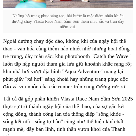
Những bộ trang phục sáng tạo, hài hước là một điểm nhấn khiến
đường chạy Vlasta Race Nam Sầm Sơn thêm màu sắc và tràn đầy
niềm vui.
Ngoài đường chạy độc đáo, không khí của ngày hội thể
thao - văn hóa càng thêm náo nhiệt nhờ những hoạt động
trẻ trung, đầy màu sắc: khu photobooth "Catch the Wave"
luôn tấp nập người tham gia lưu giữ khoảnh khắc rạng rỡ;
khu nhà hơi vượt địa hình "Aqua Adventure" mang lại
phút giây "xả hơi" sảng khoái hay những trang phục độc
đáo và vui nhộn của các runner trên cung đường rực rỡ.
Tất cả đã góp phần khiến Vlasta Race Nam Sầm Sơn 2025
thực sự trở thành ngày hội của thể thao, của sự gắn kết
cộng đồng, thành công lan tỏa thông điệp "sống khỏe -
sống kết nối - sống tự hào" cũng như thể hiện khí chất
mạnh mẽ, đầy bản lĩnh, tinh thần vươn khơi của Thanh