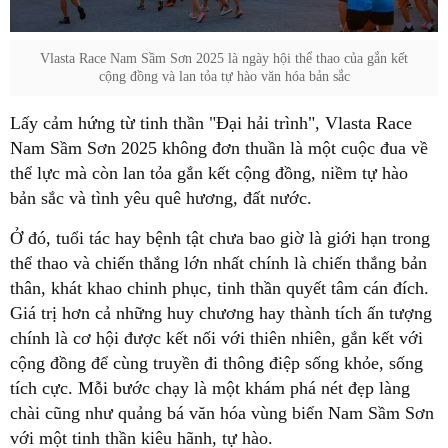
Vlasta Race Nam Sầm Sơn 2025 là ngày hội thể thao của gắn kết
cộng đồng và lan tỏa tự hào văn hóa bản sắc
Lấy cảm hứng từ tinh thần "Đại hải trình", Vlasta Race
Nam Sầm Sơn 2025 không đơn thuần là một cuộc đua về
thể lực mà còn lan tỏa gắn kết cộng đồng, niềm tự hào
bản sắc và tình yêu quê hương, đất nước.
Ở đó, tuổi tác hay bệnh tật chưa bao giờ là giới hạn trong
thể thao và chiến thắng lớn nhất chính là chiến thắng bản
thân, khát khao chinh phục, tinh thần quyết tâm cán đích.
Giá trị hơn cả những huy chương hay thành tích ấn tượng
chính là cơ hội được kết nối với thiên nhiên, gắn kết với
cộng đồng để cùng truyền đi thông điệp sống khỏe, sống
tích cực. Mỗi bước chạy là một khám phá nét đẹp làng
chài cũng như quảng bá văn hóa vùng biển Nam Sầm Sơn
với một tinh thần kiêu hãnh, tự hào.