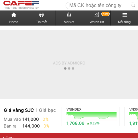
New
Home
Tin mới
Market
Watch list
Mở rộng
Giá vàng SJC
Giá bạc
VNINDEX
VN30
Mua vào
141,000
0%
1,768.06
1,91
0.19%
Bán ra
144,000
0%