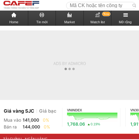
New
Home
Tin mới
Market
Watch list
Mở rộng
Giá vàng SJC
Giá bạc
VNINDEX
VN30
Mua vào
141,000
0%
1,768.06
1,91
0.19%
Bán ra
144,000
0%