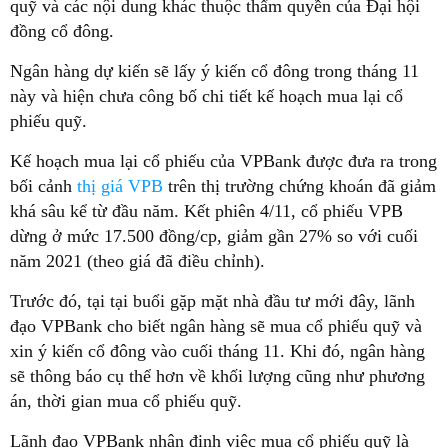
quỹ và các nội dung khác thuộc thẩm quyền của Đại hội
đồng cổ đông.
Ngân hàng dự kiến sẽ lấy ý kiến cổ đông trong tháng 11
này và hiện chưa công bố chi tiết kế hoạch mua lại cổ
phiếu quỹ.
Kế hoạch mua lại cổ phiếu của VPBank được đưa ra trong
bối cảnh
thị giá VPB
trên thị trường chứng khoán đã giảm
khá sâu kể từ đầu năm. Kết phiên 4/11, cổ phiếu VPB
dừng ở mức 17.500 đồng/cp, giảm gần 27% so với cuối
năm 2021 (theo giá đã điều chỉnh).
Trước đó, tại tại buổi gặp mặt nhà đầu tư mới đây, lãnh
đạo VPBank cho biết ngân hàng sẽ mua cổ phiếu quỹ và
xin ý kiến cổ đông vào cuối tháng 11. Khi đó, ngân hàng
sẽ thông báo cụ thể hơn về khối lượng cũng như phương
án, thời gian mua cổ phiếu quỹ.
Lãnh đạo VPBank nhận định việc mua cổ phiếu quỹ là