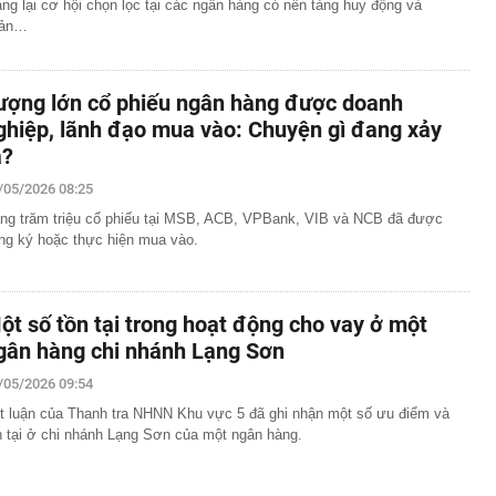
ng lại cơ hội chọn lọc tại các ngân hàng có nền tảng huy động và
uản…
ượng lớn cổ phiếu ngân hàng được doanh
ghiệp, lãnh đạo mua vào: Chuyện gì đang xảy
a?
/05/2026 08:25
ng trăm triệu cổ phiếu tại MSB, ACB, VPBank, VIB và NCB đã được
ng ký hoặc thực hiện mua vào.
ột số tồn tại trong hoạt động cho vay ở một
gân hàng chi nhánh Lạng Sơn
/05/2026 09:54
t luận của Thanh tra NHNN Khu vực 5 đã ghi nhận một số ưu điểm và
n tại ở chi nhánh Lạng Sơn của một ngân hàng.