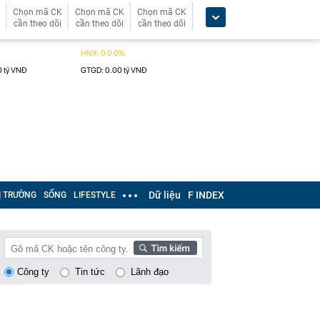
Chọn mã CK
Chọn mã CK
Chọn mã CK
cần theo dõi
cần theo dõi
cần theo dõi
Dữ liệu
F INDEX
Ị TRƯỜNG
SỐNG
LIFESTYLE
Công ty
Tin tức
Lãnh đạo