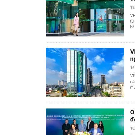
19
VP
tư
hà
V
n
16
VP
nă
mụ
O
đ
10