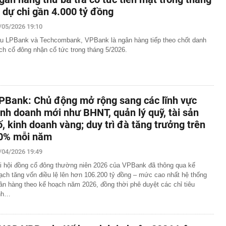
, dự chi gần 4.000 tỷ đồng
/05/2026 19:10
u LPBank và Techcombank, VPBank là ngân hàng tiếp theo chốt danh
ch cổ đông nhận cổ tức trong tháng 5/2026.
PBank: Chủ động mở rộng sang các lĩnh vực
inh doanh mới như BHNT, quản lý quỹ, tài sản
ố, kinh doanh vàng; duy trì đà tăng trưởng trên
0% mỗi năm
/04/2026 19:49
i hội đồng cổ đông thường niên 2026 của VPBank đã thông qua kế
ạch tăng vốn điều lệ lên hơn 106.200 tỷ đồng – mức cao nhất hệ thống
ân hàng theo kế hoạch năm 2026, đồng thời phê duyệt các chỉ tiêu
nh…