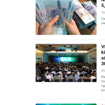
5
12
Sa
sá
V
k
s
3
22
Đạ
ho
ng
ki