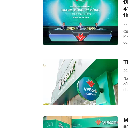
Đ
4
t
22
Cổ
hì
do
T
20
Nă
đồ
nh
M
c