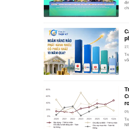
đị
ch
C
p
27
Tr
vố
T
C
r
09
Tr
NI