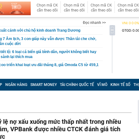
Chọn mã CK
Chọn mã CK
Chọn mã CK
Chọn mã CK
cần theo dõi
cần theo dõi
cần theo dõi
cần theo dõi
Đọc nhanh >>
xuất cảnh với chủ hộ kinh doanh Trang Dương
g 7 Âm lịch, 3 con giáp này vẫn được Thần tài che chở,
ân cuộc đời
iết lộ: 6 loại cá biển giá bình dân, người không biết hay
 sành lại thích mua
o triển khai loạt ưu đãi tháng 8, giá Omoda C5 từ 459,1
àng nhiều gia đình không còn lát kín sân bằng gạch? 2
mát vừa thoát nước tốt đang dần trở thành xu hướng
P
NGÂN HÀNG
SMART MONEY
TÀI CHÍNH QUỐC TẾ
VĨ MÔ
KINH TẾ SỐ
TH
ng mẹ trồng 19 năm bất ngờ “nằm dài” khắp chậu, đến
cũng trầm trồ.
p 'cá voi' Strategy: ChatGPT giúp tôi kiếm 15 tỷ USD,
 nhiều hơn robot
ỷ lệ nợ xấu xuống mức thấp nhất trong nhiều
gười dùng ChatGPT miễn phí
ăm, VPBank được nhiều CTCK đánh giá tích
o dịch chuyển khoản 89.760.000 đồng từ tài khoản
ực
ang tài khoản VietinBank của Lò Thị Ly, công an lập tức