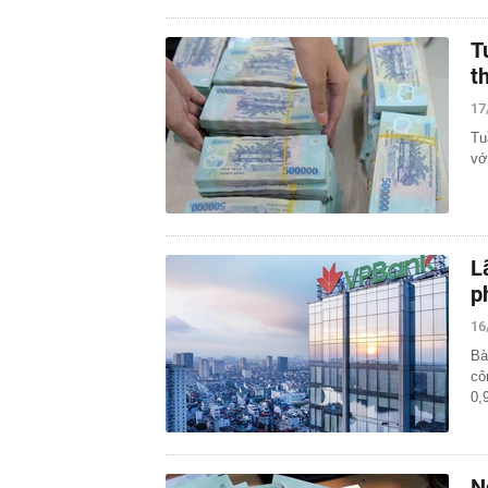
T
t
17
Tu
vớ
L
p
16
Bà
cô
0,
N