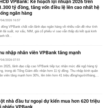
HCĐ VPBank: Kế hoạch lợi nhuận 2026 trên
1.300 tỷ đồng, tăng vốn điều lệ lên cao nhất hệ
hống ngân hàng
/04/2026 16:57
 đông VPBank chất vấn lãnh đạo ngân hàng về nhiều vấn đề như tình
nh lãi suất, nợ xấu, NIM, giá cổ phiếu vì sao vẫn thấp dù kết quả kinh
anh tốt...
hu nhập nhân viên VPBank tăng mạnh
/04/2026 07:51
m 2025, lãnh đạo cấp cao VPBank tiếp tục nhận mức đãi ngộ hàng tỷ
ng, trong đó Tổng Giám đốc nhận hơn 11 tỷ đồng. Thu nhập bình quân
ân viên tăng mạnh hơn 30%, lên trên hơn 41 triệu đồng/người/tháng,…
ột nhà đầu tư ngoại dự kiến mua hơn 620 triệu
ổ phiếu VPBank