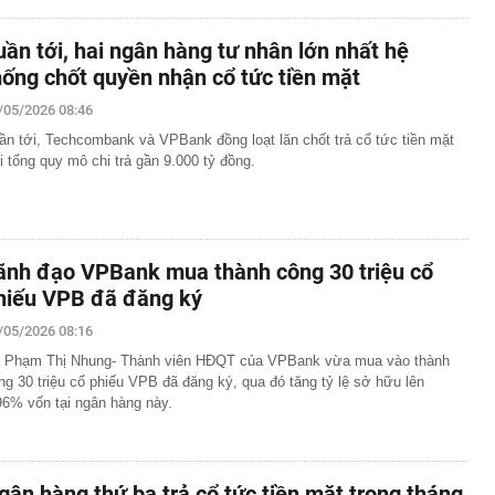
uần tới, hai ngân hàng tư nhân lớn nhất hệ
hống chốt quyền nhận cổ tức tiền mặt
/05/2026 08:46
ần tới, Techcombank và VPBank đồng loạt lăn chốt trả cổ tức tiền mặt
i tổng quy mô chi trả gần 9.000 tỷ đồng.
ãnh đạo VPBank mua thành công 30 triệu cổ
hiếu VPB đã đăng ký
/05/2026 08:16
 Phạm Thị Nhung- Thành viên HĐQT của VPBank vừa mua vào thành
ng 30 triệu cổ phiếu VPB đã đăng ký, qua đó tăng tỷ lệ sở hữu lên
96% vốn tại ngân hàng này.
gân hàng thứ ba trả cổ tức tiền mặt trong tháng