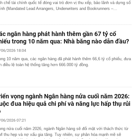
nh chế tài chính quốc tế đóng vai trò đơn vị thu xếp, bảo lãnh và dựng sổ
ính (Mandated Lead Arrangers, Underwriters and Bookrunners –…
ác ngân hàng phát hành thêm gần 67 tỷ cổ
hiếu trong 10 năm qua: Nhà băng nào dẫn đầu?
/06/2026 18:04
ong 10 năm qua, các ngân hàng đã phát hành thêm 66,6 tỷ cổ phiếu, đưa
n điều lệ toàn hệ thống tăng hơn 666.000 tỷ đồng.
riển vọng ngành Ngân hàng nửa cuối năm 2026:
uộc đua hiệu quả chi phí và năng lực hấp thụ rủi
o
/06/2026 07:21
ong nửa cuối năm 2026, ngành Ngân hàng sẽ đối mặt với thách thức từ
M thu hẹp và nợ xấu gia tăng. Tuy nhiên, sự phân hóa mạnh mẽ sẽ