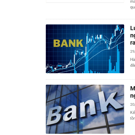
ma
q
L
n
r
29
Hà
đă
M
n
20
Kế
tồ