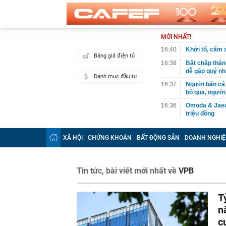
MỚI NHẤT!
16:40
Khởi tố, cấm 
Bảng giá điện tử
16:38
Bất chấp thán
dễ gặp quý nh
Danh mục đầu tư
16:37
Người bán cá t
bỏ qua, người
16:36
Omoda & Jaeco
triệu đồng
16:33
Vì sao ngày c
cách làm vừa 
XÃ HỘI
CHỨNG KHOÁN
BẤT ĐỘNG SẢN
DOANH NGHIỆ
mới
16:29
Cây xương rồ
khi nở hoa ai 
Tin tức, bài viết mới nhất về
VPB
16:27
Tỉ phú sáng lậ
đừng làm việc
T
16:21
Tin vui cho n
n
16:20
Phát hiện gia
c
Vietcombank s