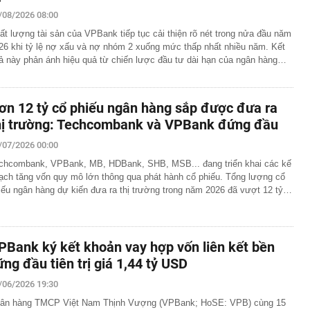
/08/2026 08:00
p thu là hết nóng, phải đến tiết Xử thử mới thật sự mát
ất lượng tài sản của VPBank tiếp tục cải thiện rõ nét trong nửa đầu năm
26 khi tỷ lệ nợ xấu và nợ nhóm 2 xuống mức thấp nhất nhiều năm. Kết
cao tốc Quảng Ngãi đến Nha Trang thu phí không dừng
ả này phản ánh hiệu quả từ chiến lược đầu tư dài hạn của ngân hàng…
y kế, nhiều doanh nghiệp Nhà nước báo lãi nghìn tỷ
ụ xe đầu kéo chở nhiều ô tô Lexus bốc cháy trên cao tốc
ơn 12 tỷ cổ phiếu ngân hàng sắp được đưa ra
Phòng
hị trường: Techcombank và VPBank đứng đầu
 cho Mr Pips, Shark Bình đang bị điều tra về 3 tội danh
/07/2026 00:00
chào bán hơn 11 triệu cổ phiếu chưa được phân phối hết
chcombank, VPBank, MB, HDBank, SHB, MSB... đang triển khai các kế
ng ra ngân hàng gửi tiết kiệm, cụ ông ngỡ ngàng khi tất
ạch tăng vốn quy mô lớn thông qua phát hành cổ phiếu. Tổng lượng cổ
iếu ngân hàng dự kiến đưa ra thị trường trong năm 2026 đã vượt 12 tỷ…
động leo thang, ngân hàng chịu sức ép kép
 hoạch cơ cấu lại vốn Nhà nước tại doanh nghiệp trước
 rẻ hơn rất nhiều nhờ khung gầm do hãng mẹ Jaguar
PBank ký kết khoản vay hợp vốn liên kết bền
át triển?
ững đầu tiên trị giá 1,44 tỷ USD
 dùng không biết công dụng của chiếc lỗ trên thước
/06/2026 19:30
ân hàng TMCP Việt Nam Thịnh Vượng (VPBank; HoSE: VPB) cùng 15