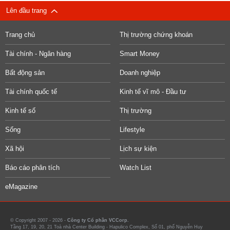
Lên đầu trang
Trang chủ
Thị trường chứng khoán
Tài chính - Ngân hàng
Smart Money
Bất động sản
Doanh nghiệp
Tài chính quốc tế
Kinh tế vĩ mô - Đầu tư
Kinh tế số
Thị trường
Sống
Lifestyle
Xã hội
Lịch sự kiện
Báo cáo phân tích
Watch List
eMagazine
© Copyright 2007 - 2026 -
Công ty Cổ phần VCCorp.
Tầng 17, 19, 20, 21 Toà nhà Center Building - Hapulico Complex, Số 01, phố Nguyễn Huy