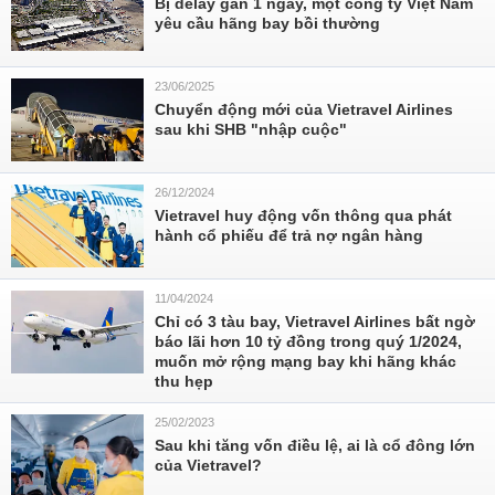
Bị delay gần 1 ngày, một công ty Việt Nam
yêu cầu hãng bay bồi thường
23/06/2025
Chuyển động mới của Vietravel Airlines
sau khi SHB "nhập cuộc"
26/12/2024
Vietravel huy động vốn thông qua phát
hành cổ phiếu để trả nợ ngân hàng
11/04/2024
Chỉ có 3 tàu bay, Vietravel Airlines bất ngờ
báo lãi hơn 10 tỷ đồng trong quý 1/2024,
muốn mở rộng mạng bay khi hãng khác
thu hẹp
25/02/2023
Sau khi tăng vốn điều lệ, ai là cổ đông lớn
của Vietravel?