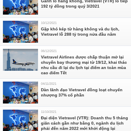
Gánh lỗ hàng không, Vietravel (VTR) lỗ tiếp
192 tỷ đồng trong quý 3/2021
10/12/2021
Gặp khó kép từ hàng không và du lịch,
Vietravel lỗ 288 tỷ trong nửa đầu năm
06/12/2021
Vietravel Airlines được chấp thuận mở lại
chuyến bay thương mại từ 19/12, khai thác
nhu cầu đi lại du lịch tại điểm an toàn mùa
cao điểm Tết
04/11/2021
Dàn lãnh đạo Vietravel đồng loạt chuyển
nhượng 37% cổ phần
11/10/2021
Đại diện Vietravel (VTR): Doanh thu 5 tháng
giãn cách gần như bằng 0, ngành du lịch
phải đến năm 2022 mới khởi động lại