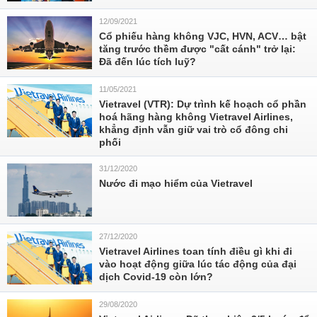
12/09/2021
Cổ phiếu hàng không VJC, HVN, ACV… bật
tăng trước thềm được "cất cánh" trở lại:
Đã đến lúc tích luỹ?
11/05/2021
Vietravel (VTR): Dự trình kế hoạch cổ phần
hoá hãng hàng không Vietravel Airlines,
khẳng định vẫn giữ vai trò cổ đông chi
phối
31/12/2020
Nước đi mạo hiểm của Vietravel
27/12/2020
Vietravel Airlines toan tính điều gì khi đi
vào hoạt động giữa lúc tác động của đại
dịch Covid-19 còn lớn?
29/08/2020