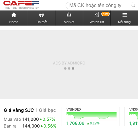
New
Home
Tin mới
Market
Watch list
Mở rộng
Giá vàng SJC
Giá bạc
VNINDEX
VN30
Mua vào
141,000
0.57%
1,768.06
1,91
0.19%
Bán ra
144,000
0.56%